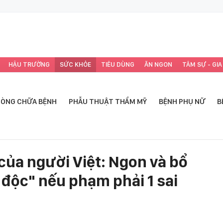
HẬU TRƯỜNG
SỨC KHỎE
TIÊU DÙNG
ĂN NGON
TÂM SỰ - GIA
ÒNG CHỮA BỆNH
PHẪU THUẬT THẨM MỸ
BỆNH PHỤ NỮ
B
của người Việt: Ngon và bổ
độc" nếu phạm phải 1 sai