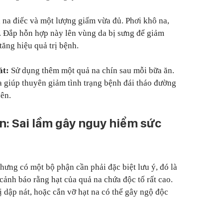
 na điếc và một lượng giấm vừa đủ. Phơi khô na,
m. Đắp hỗn hợp này lên vùng da bị sưng để giảm
tăng hiệu quả trị bệnh.
át:
Sử dụng thêm một quả na chín sau mỗi bữa ăn.
 giúp thuyên giảm tình trạng bệnh đái tháo đường
yên.
ăn: Sai lầm gây nguy hiểm sức
hưng có một bộ phận cần phải đặc biệt lưu ý, đó là
cảnh báo rằng hạt của quả na chứa độc tố rất cao.
ị dập nát, hoặc cắn vỡ hạt na có thể gây ngộ độc