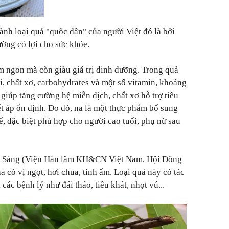
ành loại quả "quốc dân" của người Việt đó là bởi
ỡng có lợi cho sức khỏe.
m ngon mà còn giàu giá trị dinh dưỡng. Trong quả
i, chất xơ, carbohydrates và một số vitamin, khoáng
 giúp tăng cường hệ miễn dịch, chất xơ hỗ trợ tiêu
ết áp ổn định. Do đó, na là một thực phẩm bổ sung
ể, đặc biệt phù hợp cho người cao tuổi, phụ nữ sau
c Sáng (Viện Hàn lâm KH&CN Việt Nam, Hội Đông
a có vị ngọt, hơi chua, tính ẩm. Loại quả này có tác
ị các bệnh lý như đái tháo, tiêu khát, nhọt vú...