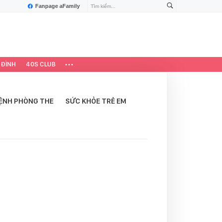
Fanpage aFamily
 ĐÌNH
40S CLUB
ỆNH PHÒNG THE
SỨC KHỎE TRẺ EM