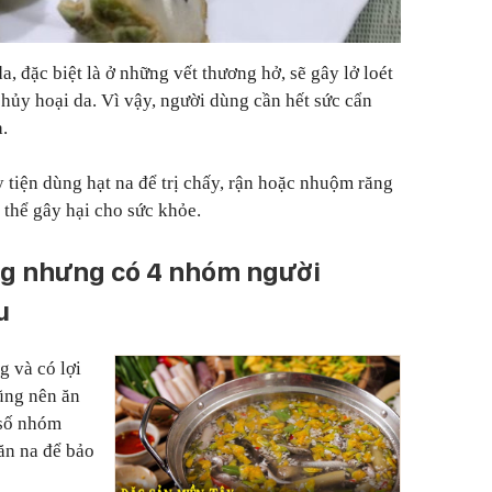
a, đặc biệt là ở những vết thương hở, sẽ gây lở loét
hủy hoại da. Vì vậy, người dùng cần hết sức cẩn
a.
tiện dùng hạt na để trị chấy, rận hoặc nhuộm răng
ó thể gây hại cho sức khỏe.
ng nhưng có 4 nhóm người
u
 và có lợi
ũng nên ăn
 số nhóm
ăn na để bảo