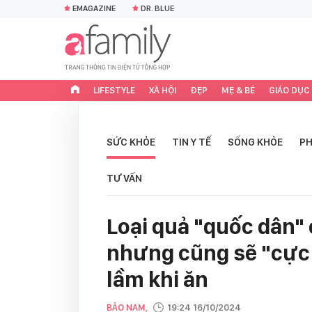
EMAGAZINE
DR. BLUE
LIFESTYLE
XÃ HỘI
ĐẸP
MẸ & BÉ
GIÁO DỤC
SỨC KHỎE
TIN Y TẾ
SỐNG KHỎE
PH
TƯ VẤN
Loại quả "quốc dân" 
nhưng cũng sẽ "cực 
lầm khi ăn
BẢO NAM,
19:24 16/10/2024