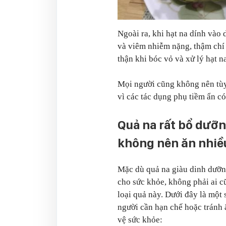
Ngoài ra, khi hạt na dính vào d
và viêm nhiễm nặng, thậm chí 
thận khi bóc vỏ và xử lý hạt n
Mọi người cũng không nên tùy 
vì các tác dụng phụ tiềm ẩn c
Quả na rất bổ dưỡ
không nên ăn nhiề
Mặc dù quả na giàu dinh dưỡng
cho sức khỏe, không phải ai c
loại quả này. Dưới đây là một
người cần hạn chế hoặc tránh 
vệ sức khỏe: