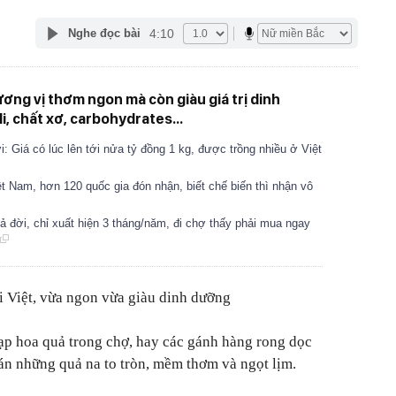
4:10
Nghe đọc bài
ương vị thơm ngon mà còn giàu giá trị dinh
i, chất xơ, carbohydrates...
ới: Giá có lúc lên tới nửa tỷ đồng 1 kg, được trồng nhiều ở Việt
ệt Nam, hơn 120 quốc gia đón nhận, biết chế biến thì nhận vô
ả đời, chỉ xuất hiện 3 tháng/năm, đi chợ thấy phải mua ngay
i Việt, vừa ngon vừa giàu dinh dưỡng
 sạp hoa quả trong chợ, hay các gánh hàng rong dọc
án những quả na to tròn, mềm thơm và ngọt lịm.