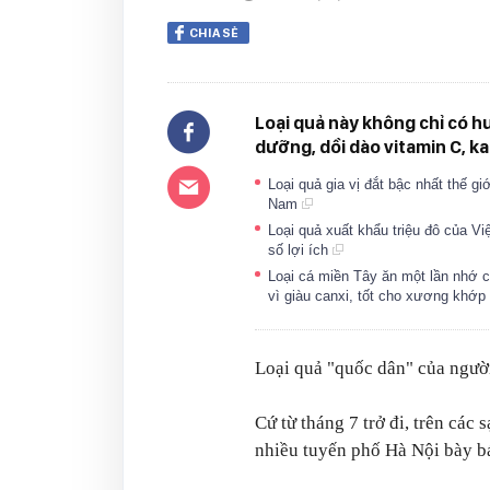
CHIA SẺ
Loại quả này không chỉ có h
dưỡng, dồi dào vitamin C, kal
Loại quả gia vị đắt bậc nhất thế gi
Nam
Loại quả xuất khẩu triệu đô của Vi
số lợi ích
Loại cá miền Tây ăn một lần nhớ c
vì giàu canxi, tốt cho xương khớp
Loại quả "quốc dân" của ngườ
Cứ từ tháng 7 trở đi, trên các
nhiều tuyến phố Hà Nội bày b