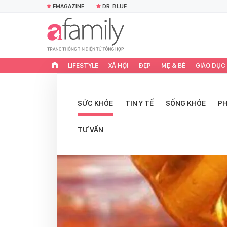
EMAGAZINE
DR. BLUE
LIFESTYLE
XÃ HỘI
ĐẸP
MẸ & BÉ
GIÁO DỤC
SỨC KHỎE
TIN Y TẾ
SỐNG KHỎE
PH
TƯ VẤN