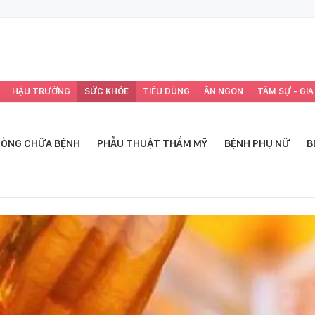
HẬU TRƯỜNG
SỨC KHỎE
TIÊU DÙNG
ĂN NGON
TÂM SỰ - GIA
ÒNG CHỮA BỆNH
PHẪU THUẬT THẨM MỸ
BỆNH PHỤ NỮ
B