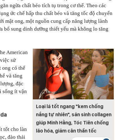
ngăn ngừa chất béo tích tụ trong cơ thể. Theo các
 dụng ức chế hấp thu chất béo và tăng tốc độ chuyển
với mật ong, một nguồn cung cấp năng lượng lành
a bổ sung dinh dưỡng thiết yếu mà không lo tăng
 the American
 việc sử
t ong có thể
hể và tăng
 lượng, đặc
i sống ít vận
Loại lá tốt ngang "kem chống
 da
nắng tự nhiên", sản sinh collagen
giúp Minh Hằng, Tóc Tiên chống
t tốt cho làn
lão hóa, giảm cân thần tốc
ọc, đào thải