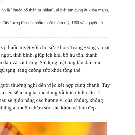
ính là "thuốc bổ thận tự nhiên", ai biết tận dụng ắt khỏe mạnh,
 City” từng từ chối phẫu thuật thẩm mỹ, U60 vẫn quyến rũ
 vị thuốc tuyệt vời cho sức khỏe. Trong Đông y, mật
 ngọt, tính bình, giúp ích khí, bổ hư tổn, thanh
ảm đau và sát trùng. Sử dụng mật ong lâu dài còn
gũ tạng, tăng cường sức khỏe tổng thể.
người thường nghĩ đến việc kết hợp cùng chanh. Tuy
lá sen sẽ mang lại tác dụng tốt hơn nhiều lần. 2
nhau sẽ giúp nâng cao hương vị của chúng, không
 những ai muốn chăm sóc sức khỏe và làm đẹp.