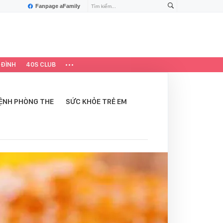
Fanpage aFamily
 ĐÌNH
40S CLUB
ỆNH PHÒNG THE
SỨC KHỎE TRẺ EM