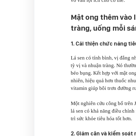
vô vàn lợi ích cho cơ thể.
Mật ong thêm vào l
tràng, uống mỗi s
1. Cải thiện chức năng ti
Lá sen có tính bình, vị đắng nh
tỳ vị và nhuận tràng. Nó thườn
béo bụng. Kết hợp với mật ong,
nhiên, hiệu quả hơn thuốc nh
vitamin giúp bôi trơn đường r
Một nghiên cứu công bố trên J
lá sen có khả năng điều chỉnh
trì sức khỏe tiêu hóa tốt hơn.
2. Giảm cân và kiểm soát