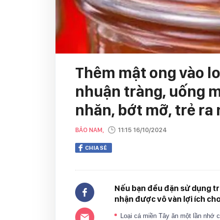
Thêm mật ong vào loạ
nhuận tràng, uống m
nhăn, bớt mỡ, trẻ ra 
BẢO NAM,
11:15 16/10/2024
CHIA SẺ
Nếu bạn đều đặn sử dụng trà
nhận được vô vàn lợi ích cho
Loại cá miền Tây ăn một lần nhớ c