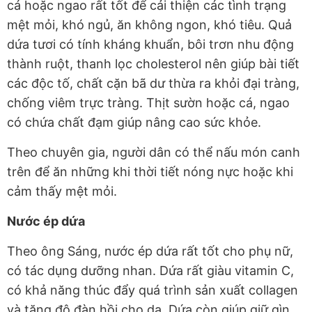
cá hoặc ngao rất tốt để cải thiện các tình trạng
mệt mỏi, khó ngủ, ăn không ngon, khó tiêu. Quả
dứa tươi có tính kháng khuẩn, bôi trơn nhu động
thành ruột, thanh lọc cholesterol nên giúp bài tiết
các độc tố, chất cặn bã dư thừa ra khỏi đại tràng,
chống viêm trực tràng. Thịt sườn hoặc cá, ngao
có chứa chất đạm giúp nâng cao sức khỏe.
Theo chuyên gia, người dân có thể nấu món canh
trên để ăn những khi thời tiết nóng nực hoặc khi
cảm thấy mệt mỏi.
Nước ép dứa
Theo ông Sáng, nước ép dứa rất tốt cho phụ nữ,
có tác dụng dưỡng nhan. Dứa rất giàu vitamin C,
có khả năng thúc đẩy quá trình sản xuất collagen
và tăng độ đàn hồi cho da. Dứa còn giúp giữ gìn