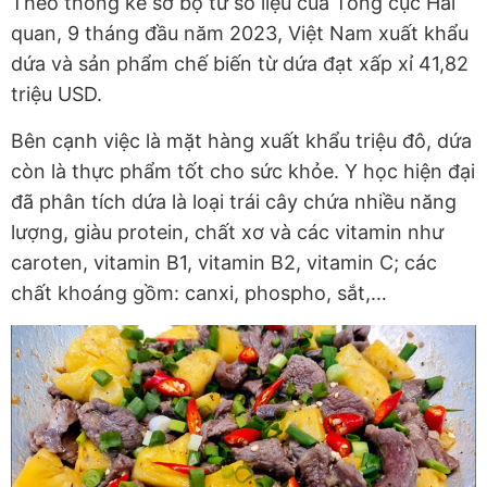
Theo thống kê sơ bộ từ số liệu của Tổng cục Hải
quan, 9 tháng đầu năm 2023, Việt Nam xuất khẩu
dứa và sản phẩm chế biến từ dứa đạt xấp xỉ 41,82
triệu USD.
Bên cạnh việc là mặt hàng xuất khẩu triệu đô, dứa
còn là thực phẩm tốt cho sức khỏe. Y học hiện đại
đã phân tích dứa là loại trái cây chứa nhiều năng
lượng, giàu protein, chất xơ và các vitamin như
caroten, vitamin B1, vitamin B2, vitamin C; các
chất khoáng gồm: canxi, phospho, sắt,…