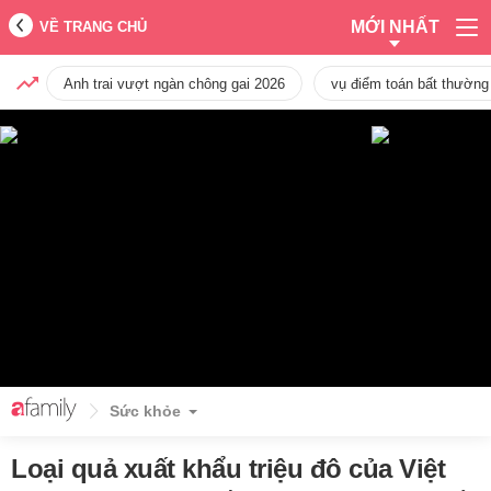
MỚI NHẤT
VỀ TRANG CHỦ
Anh trai vượt ngàn chông gai 2026
vụ điểm toán bất thường
Sức khỏe
Loại quả xuất khẩu triệu đô của Việt