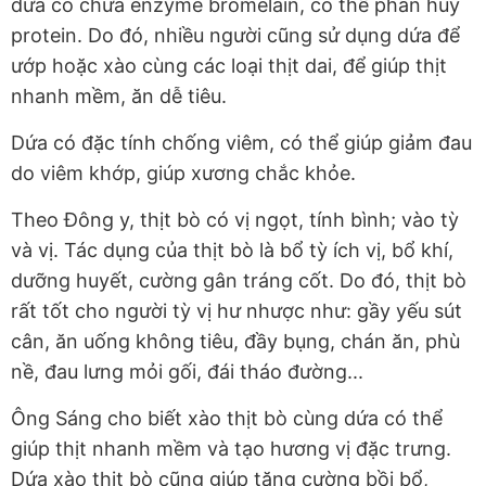
dứa có chứa enzyme bromelain, có thể phân hủy
protein. Do đó, nhiều người cũng sử dụng dứa để
ướp hoặc xào cùng các loại thịt dai, để giúp thịt
nhanh mềm, ăn dễ tiêu.
Dứa có đặc tính chống viêm, có thể giúp giảm đau
do viêm khớp, giúp xương chắc khỏe.
Theo Đông y, thịt bò có vị ngọt, tính bình; vào tỳ
và vị. Tác dụng của thịt bò là bổ tỳ ích vị, bổ khí,
dưỡng huyết, cường gân tráng cốt. Do đó, thịt bò
rất tốt cho người tỳ vị hư nhược như: gầy yếu sút
cân, ăn uống không tiêu, đầy bụng, chán ăn, phù
nề, đau lưng mỏi gối, đái tháo đường...
Ông Sáng cho biết xào thịt bò cùng dứa có thể
giúp thịt nhanh mềm và tạo hương vị đặc trưng.
Dứa xào thịt bò cũng giúp tăng cường bồi bổ,