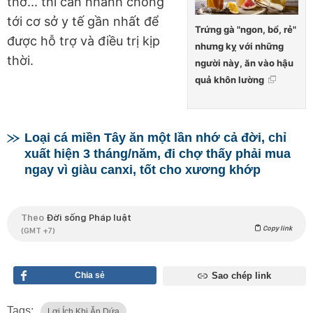
thở... thì cần nhanh chóng
tới cơ sở y tế gần nhất để
Trứng gà "ngon, bổ, rẻ"
được hỗ trợ và điều trị kịp
nhưng kỵ với những
thời.
người này, ăn vào hậu
quả khôn lường
Loại cá miền Tây ăn một lần nhớ cả đời, chỉ
xuất hiện 3 tháng/năm, đi chợ thấy phải mua
ngay vì giàu canxi, tốt cho xương khớp
Theo
Đời sống Pháp luật
Copy link
(GMT +7)
Chia sẻ
Sao chép link
Tags:
Lợi Ích Khi Ăn Dứa