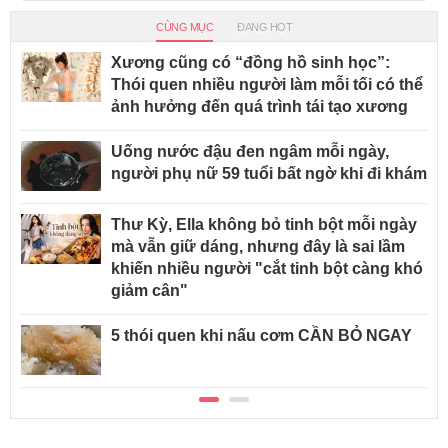
CÙNG MỤC
ĐANG HOT
Xương cũng có “đồng hồ sinh học”:
Thói quen nhiều người làm mỗi tối có thể
ảnh hưởng đến quá trình tái tạo xương
Uống nước đậu đen ngâm mỗi ngày,
người phụ nữ 59 tuổi bất ngờ khi đi khám
Thư Kỳ, Ella không bỏ tinh bột mỗi ngày
mà vẫn giữ dáng, nhưng đây là sai lầm
khiến nhiều người "cắt tinh bột càng khó
giảm cân"
5 thói quen khi nấu cơm CẦN BỎ NGAY