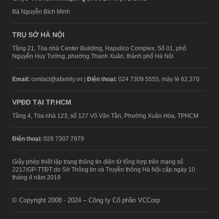
Bà Nguyễn Bích Minh
TRỤ SỞ HÀ NỘI
Tầng 21, Tòa nhà Center Building, Hapulico Complex, Số 01, phố
Nguyễn Huy Tưởng, phường Thanh Xuân, thành phố Hà Nội
Email:
contact@afamily.vn |
Điện thoại:
024 7309 5555, máy lẻ 62.370
VPĐD TẠI TP.HCM
Tầng 4, Tòa nhà 123, số 127 Võ Văn Tần, Phường Xuân Hòa, TPHCM
Điện thoại:
028 7307 7979
Giấy phép thiết lập trang thông tin điện tử tổng hợp trên mạng số
2217/GP-TTĐT do Sở Thông tin và Truyền thông Hà Nội cấp ngày 10
tháng 4 năm 2019
© Copyright 2008 - 2024 – Công ty Cổ phần VCCorp