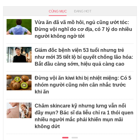
CÙNG MỤC
ĐANG HOT
Vừa ăn đã vã mồ hôi, ngủ cũng ướt tóc:
Đừng vội nghĩ do cơ địa, có 7 lý do nhiều
người không ngờ tới
Giám đốc bệnh viện 53 tuổi nhưng trẻ
như mới 35 tiết lộ bí quyết chống lão hóa:
Bắt đầu càng sớm, hiệu quả càng cao
Đừng vội ăn kiwi khi bị nhiệt miệng: Có 5
nhóm người cũng nên cân nhắc trước
khi ăn
Chăm skincare kỹ nhưng lưng vẫn nổi
đầy mụn? Bác sĩ da liễu chỉ ra 1 thói quen
nhiều người mắc phải khiến mụn mãi
không dứt