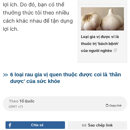
lợi ích. Do đó, bạn có thể
thưởng thức tỏi theo nhiều
cách khác nhau để tận dụng
lợi ích.
Loại gia vị được ví là
thuốc trị 'bách bệnh'
của người nghèo
6 loại rau gia vị quen thuộc được coi là 'thần
dược' của sức khỏe
Theo
Tổ Quốc
Copy link
(GMT +7)
Chia sẻ
Sao chép link