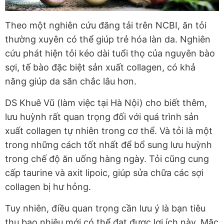
Theo một nghiên cứu đăng tải trên NCBI, ăn tỏi
thường xuyên có thể giúp trẻ hóa làn da. Nghiên
cứu phát hiện tỏi kéo dài tuổi thọ của nguyên bào
sợi, tế bào đặc biệt sản xuất collagen, có khả
năng giúp da săn chắc lâu hơn.
DS Khuê Vũ (làm việc tại Hà Nội) cho biết thêm,
lưu huỳnh rất quan trọng đối với quá trình sản
xuất collagen tự nhiên trong cơ thể. Và tỏi là một
trong những cách tốt nhất để bổ sung lưu huỳnh
trong chế độ ăn uống hàng ngày. Tỏi cũng cung
cấp taurine và axit lipoic, giúp sửa chữa các sợi
collagen bị hư hỏng.
Tuy nhiên, điều quan trọng cần lưu ý là bạn tiêu
thụ bao nhiêu mới có thể đạt được lợi ích này. Mặc