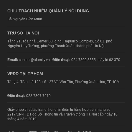
CHỊU TRÁCH NHIỆM QUẢN LÝ NỘI DUNG
Bà Nguyễn Bích Minh
TRỤ SỞ HÀ NỘI
Tầng 21, Tòa nhà Center Building, Hapulico Complex, Số 01, phố
Nguyễn Huy Tưởng, phường Thanh Xuân, thành phố Hà Nội
Email:
contact@afamily.vn |
Điện thoại:
024 7309 5555, máy lẻ 62.370
VPĐD TẠI TP.HCM
Tầng 4, Tòa nhà 123, số 127 Võ Văn Tần, Phường Xuân Hòa, TPHCM
Điện thoại:
028 7307 7979
Giấy phép thiết lập trang thông tin điện tử tổng hợp trên mạng số
2217/GP-TTĐT do Sở Thông tin và Truyền thông Hà Nội cấp ngày 10
tháng 4 năm 2019