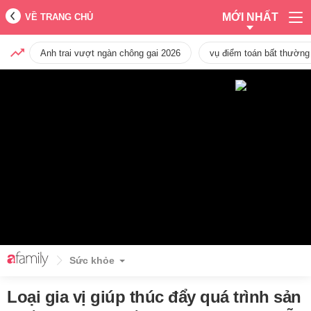
MỚI NHẤT
VỀ TRANG CHỦ
Anh trai vượt ngàn chông gai 2026
vụ điểm toán bất thường
Sức khỏe
Loại gia vị giúp thúc đẩy quá trình sản