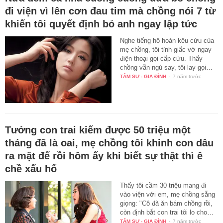
đi viện vì lên cơn đau tim mà chồng nói 7 từ
khiến tôi quyết định bỏ anh ngay lập tức
Nghe tiếng hô hoán kêu cứu của
mẹ chồng, tôi tỉnh giấc vớ ngay
điện thoại gọi cấp cứu. Thấy
chồng vẫn ngủ say, tôi lay gọi…
TÂM SỰ - GIA ĐÌNH
-
7 năm trước
Tưởng con trai kiếm được 50 triệu một
tháng đã là oai, mẹ chồng tôi khinh con dâu
ra mặt để rồi hôm ấy khi biết sự thật thì ê
chề xấu hổ
Thấy tôi cầm 30 triệu mang đi
vào viện với em, mẹ chồng sẵng
giọng: "Cô đã ăn bám chồng rồi,
còn định bắt con trai tôi lo cho…
TÂM SỰ - GIA ĐÌNH
-
7 năm trước