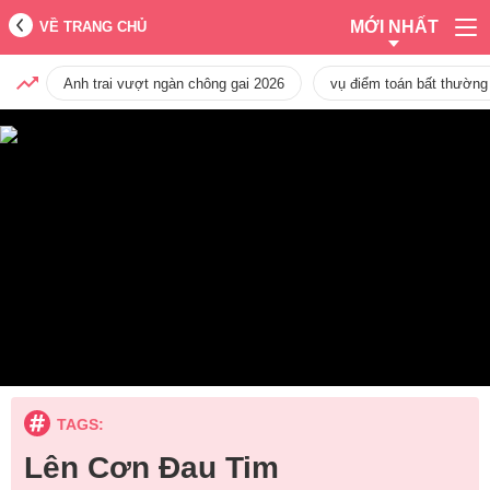
MỚI NHẤT
VỀ TRANG CHỦ
Anh trai vượt ngàn chông gai 2026
vụ điểm toán bất thường
TAGS:
Lên Cơn Đau Tim