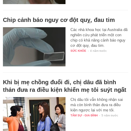
Chip cảnh báo nguy cơ đột quỵ, đau tim
Các nhà khoa học tại Australia đã
nghiên cứu phát triển một con
chip có khả năng cảnh báo nguy
cơ đột quy, đau tim.
SỨC KHỎE
-
4 năm trước
Khi bị mẹ chồng đuổi đi, chị dâu đã bình
thản đưa ra điều kiện khiến mẹ tôi suýt ngất
Chị dâu tôi vẫn không nhận sai
mà còn bình thản đưa ra điều
kiện ngược lại với mẹ tôi.
TÂM SỰ - GIA ĐÌNH
-
5 năm trước