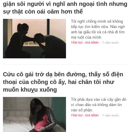
giận sôi người vì nghĩ anh ngoại tình nhưng
sự thật còn oái oăm hơn thế
Tôi nghĩ chồng mình sẽ không
tiếp tục tìm kiếm nữa. Nào ngờ
anh lại giấu tôi và cả nhà đi tìm
mẹ ruột của mình.
TÂM SỰ - GIA ĐÌNH
-
7 năm trước
Cứu cô gái trở dạ bên đường, thấy số điện
thoại của chồng cô ấy, hai chân tôi như
muốn khuỵu xuống
Tôi phải dựa vào cái cây gần đó
vì chao đảo và không dám tin
vào số phận.
TÂM SỰ - GIA ĐÌNH
-
7 năm trước