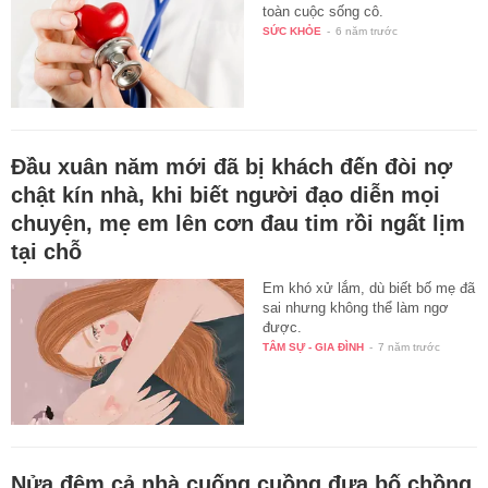
toàn cuộc sống cô.
SỨC KHỎE
-
6 năm trước
Đầu xuân năm mới đã bị khách đến đòi nợ
chật kín nhà, khi biết người đạo diễn mọi
chuyện, mẹ em lên cơn đau tim rồi ngất lịm
tại chỗ
Em khó xử lắm, dù biết bố mẹ đã
sai nhưng không thể làm ngơ
được.
TÂM SỰ - GIA ĐÌNH
-
7 năm trước
Nửa đêm cả nhà cuống cuồng đưa bố chồng