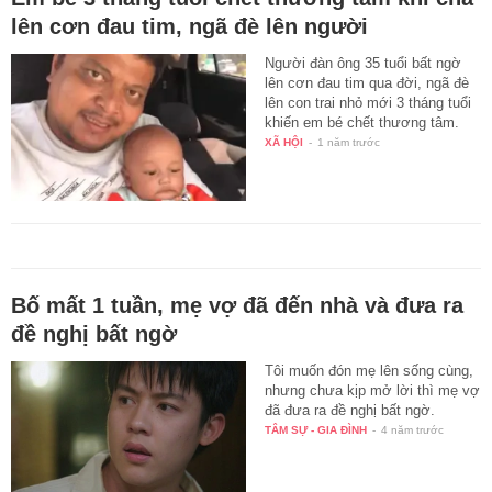
lên cơn đau tim, ngã đè lên người
Người đàn ông 35 tuổi bất ngờ
lên cơn đau tim qua đời, ngã đè
lên con trai nhỏ mới 3 tháng tuổi
khiến em bé chết thương tâm.
XÃ HỘI
-
1 năm trước
Bố mất 1 tuần, mẹ vợ đã đến nhà và đưa ra
đề nghị bất ngờ
Tôi muốn đón mẹ lên sống cùng,
nhưng chưa kịp mở lời thì mẹ vợ
đã đưa ra đề nghị bất ngờ.
TÂM SỰ - GIA ĐÌNH
-
4 năm trước