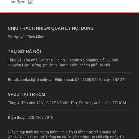
bizfly.vn
CHỊU TRÁCH NHIỆM QUẢN LÝ NỘI DUNG
Bà Nguyễn Bích Minh
TRỤ SỞ HÀ NỘI
Tầng 21, Tòa nhà Center Building, Hapulico Complex, Số 01, phố
Nguyễn Huy Tưởng, phường Thanh Xuân, thành phố Hà Nội
Email:
contact@afamily.vn |
Điện thoại:
024 7309 5555, máy lẻ 62.370
VPĐD TẠI TP.HCM
Tầng 4, Tòa nhà 123, số 127 Võ Văn Tần, Phường Xuân Hòa, TPHCM
Điện thoại:
028 7307 7979
Giấy phép thiết lập trang thông tin điện tử tổng hợp trên mạng số
2217/GP-TTĐT do Sở Thông tin và Truyền thông Hà Nội cấp ngày 10