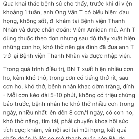
Qua khai thác bệnh sử cho thấy, trước khi đi viện
khoảng 1 tuần, anh Ong Văn T có biểu hiện: đau
họng, không sốt, đi khám tại Bệnh viện Thanh
Nhàn và được chẩn đoán: Viêm Amidan mủ. Anh T
dùng thuốc theo đơn nhưng sau đó thấy xuất hiện
những cơn ho, khó thở nên gia đình đã đưa anh T
trở lại Bệnh viện Thanh Nhàn và được nhập viện.
Trong quá trình điều trị, BN T xuất hiện nhiều cơn
ho, kèm khó thở, trong cơn có tiếng thở rít, sau
cơn ho, khó thở, bệnh nhân khạc đờm trắng, dính
- Mỗi cơn kéo dài 5-10 phút, không có triệu chứng
báo trước, bệnh nhân ho khó thở nhiều cơn trong
ngày, nhiều nhất lên đến 8 cơn/1 ngày, có cơn ho,
khó thở nặng, tím tái, phải chuyển khoa hồi sức
tích cực; khám, và nội soi tai mũi họng, kết quả
chẩn đoán là liệt cơ mở thanh quản nên BN đc