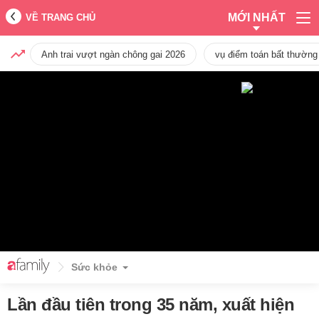
MỚI NHẤT
VỀ TRANG CHỦ
Anh trai vượt ngàn chông gai 2026
vụ điểm toán bất thường
Sức khỏe
Lần đầu tiên trong 35 năm, xuất hiện