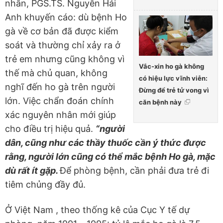
nhân, PGS.TS. Nguyễn Hải
Anh khuyến cáo: dù bệnh Ho
gà về cơ bản đã được kiểm
soát và thường chỉ xảy ra ở
trẻ em nhưng cũng không vì
Vắc-xin ho gà không
thế mà chủ quan, không
có hiệu lực vĩnh viễn:
nghĩ đến ho gà trên người
Đừng để trẻ tử vong vì
lớn. Việc chẩn đoán chính
căn bệnh này
xác nguyên nhân mới giúp
cho điều trị hiệu quả.
“người
dân, cũng như các thầy thuốc cần ý thức được
rằng, người lớn cũng có thể mắc bệnh Ho gà, mặc
dù rất ít gặp.
Để phòng bệnh, cần phải đưa trẻ đi
tiêm chủng đầy đủ.
Ở Việt Nam , theo thống kê của Cục Y tế dự