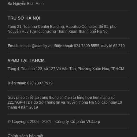
Bà Nguyễn Bích Minh
TRỤ SỞ HÀ NỘI
Tầng 21, Tòa nhà Center Building, Hapulico Complex, Số 01, phố
Nguyễn Huy Tưởng, phường Thanh Xuân, thành phố Hà Nội
Email:
contact@afamily.vn |
Điện thoại:
024 7309 5555, máy lẻ 62.370
VPĐD TẠI TP.HCM
Tầng 4, Tòa nhà 123, số 127 Võ Văn Tần, Phường Xuân Hòa, TPHCM
Điện thoại:
028 7307 7979
Giấy phép thiết lập trang thông tin điện tử tổng hợp trên mạng số
2217/GP-TTĐT do Sở Thông tin và Truyền thông Hà Nội cấp ngày 10
tháng 4 năm 2019
© Copyright 2008 - 2024 – Công ty Cổ phần VCCorp
Chính sách bảo mật