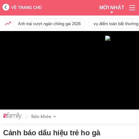
MỚI NHẤT
VỀ TRANG CHỦ
Anh trai vượt ngàn chông gai 2026
vụ điểm toán bất thường
Sức khỏe
Cảnh báo dấu hiệu trẻ ho gà