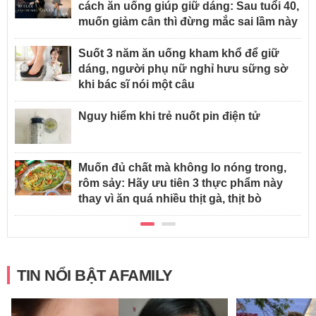
cách ăn uống giúp giữ dáng: Sau tuổi 40,
muốn giảm cân thì đừng mắc sai lầm này
Suốt 3 năm ăn uống kham khổ để giữ
dáng, người phụ nữ nghỉ hưu sững sờ
khi bác sĩ nói một câu
Nguy hiểm khi trẻ nuốt pin điện tử
Muốn đủ chất mà không lo nóng trong,
rôm sảy: Hãy ưu tiên 3 thực phẩm này
thay vì ăn quá nhiều thịt gà, thịt bò
TIN NỔI BẬT AFAMILY