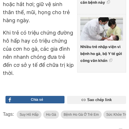
căn bệnh này
hoặc hắt hơi; giữ vệ sinh
thân thể, mũi, họng cho trẻ
hàng ngày.
Khi trẻ có triệu chứng đường
hô hấp hay có triệu chứng
Nhiều trẻ nhập viện vì
của cơn ho gà, các gia đình
bệnh ho gà, bộ Y tế gửi
nên nhanh chóng đưa trẻ
công văn khẩn
đến cơ sở y tế để chữa trị kịp
thời.
Chia sẻ
Sao chép link
Tags:
Suy Hô Hấp
Ho Gà
Bệnh Ho Gà Ở Trẻ Em
Sức Khỏe Trẻ