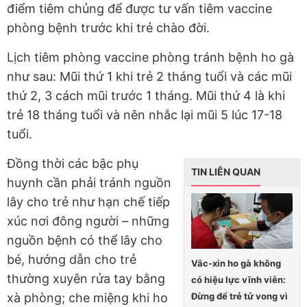
điểm tiêm chủng để được tư vấn tiêm vaccine
phòng bệnh trước khi trẻ chào đời.
Lịch tiêm phòng vaccine phòng tránh bệnh ho gà
như sau: Mũi thứ 1 khi trẻ 2 tháng tuổi và các mũi
thứ 2, 3 cách mũi trước 1 tháng. Mũi thứ 4 là khi
trẻ 18 tháng tuổi và nên nhắc lại mũi 5 lúc 17-18
tuổi.
Đồng thời các bậc phụ
TIN LIÊN QUAN
huynh cần phải tránh nguồn
lây cho trẻ như hạn chế tiếp
xúc nơi đông người – những
nguồn bệnh có thể lây cho
bé, hướng dẫn cho trẻ
Vắc-xin ho gà không
thường xuyên rửa tay bằng
có hiệu lực vĩnh viễn:
Đừng để trẻ tử vong vì
xà phòng; che miệng khi ho