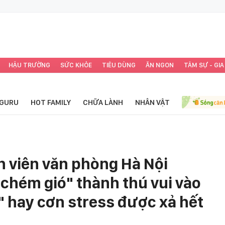
HẬU TRƯỜNG
SỨC KHỎE
TIÊU DÙNG
ĂN NGON
TÂM SỰ - GIA
GURU
HOT FAMILY
CHỮA LÀNH
NHÂN VẬT
n viên văn phòng Hà Nội
 chém gió" thành thú vui vào
" hay cơn stress được xả hết