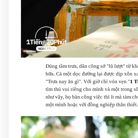
Đúng tầm trưa, dân công sở "lũ lượt" từ 
bữa. Cả một dọc đường lại được dịp xôn xa
"Trưa nay ăn gì". Với giờ chỉ vỏn vẹn "
1 T
tìm thú vui riêng cho mình và một trong số
như vậy, họ bàn công việc thì ít mà tám chu
một mình hoặc với đồng nghiệp thân thiết.