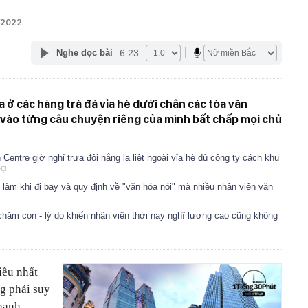
7/2022
6:23
Nghe đọc bài
a ở các hàng trà đá vỉa hè dưới chân các tòa văn
 vào từng câu chuyện riêng của mình bất chấp mọi chủ
entre giờ nghỉ trưa đội nắng la liệt ngoài vỉa hè dù công ty cách khu
ự làm khi đi bay và quy định về "văn hóa nói" mà nhiều nhân viên văn
chăm con - lý do khiến nhân viên thời nay nghĩ lương cao cũng không
iều nhất
g phải suy
nhanh