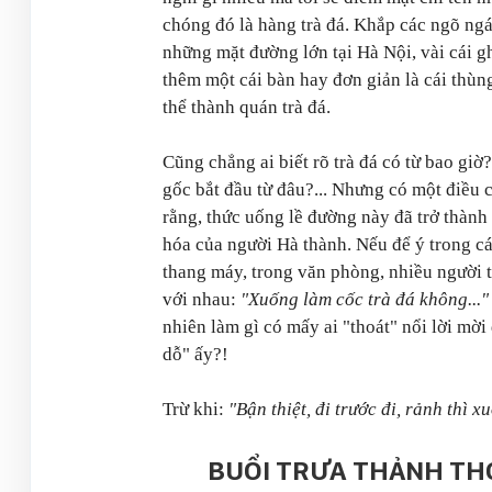
chóng đó là hàng trà đá. Khắp các ngõ ng
những mặt đường lớn tại Hà Nội, vài cái g
thêm một cái bàn hay đơn giản là cái thùn
thể thành quán trà đá.
Cũng chẳng ai biết rõ trà đá có từ bao gi
gốc bắt đầu từ đâu?... Nhưng có một điều 
rằng, thức uống lề đường này đã trở thành
hóa của người Hà thành. Nếu để ý trong c
thang máy, trong văn phòng, nhiều người 
với nhau:
"Xuống làm cốc trà đá không..."
nhiên làm gì có mấy ai "thoát" nổi lời mờ
dỗ" ấy?!
Trừ khi:
"Bận thiệt, đi trước đi, rảnh thì x
BUỔI TRƯA THẢNH THƠ