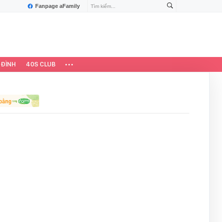
Fanpage aFamily
 ĐÌNH
40S CLUB