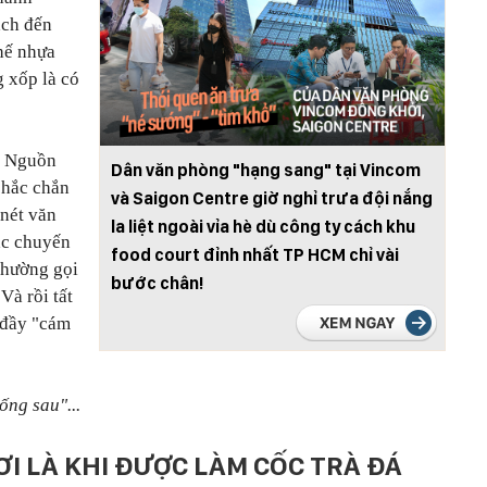
ách đến
hế nhựa
g xốp là có
ờ? Nguồn
Dân văn phòng "hạng sang" tại Vincom
chắc chắn
và Saigon Centre giờ nghỉ trưa đội nắng
 nét văn
la liệt ngoài vỉa hè dù công ty cách khu
ác chuyến
food court đỉnh nhất TP HCM chỉ vài
thường gọi
bước chân!
Và rồi tất
i đầy "cám
uống sau"...
I LÀ KHI ĐƯỢC LÀM CỐC TRÀ ĐÁ