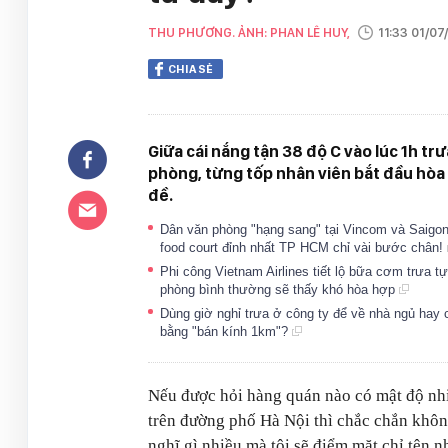
THU PHƯƠNG. ẢNH: PHAN LÊ HUY,
11:33 01/0
CHIA SẺ
Giữa cái nắng tận 38 độ C vào lúc 1h trư
phòng, từng tốp nhân viên bắt đầu hòa
đề.
Dân văn phòng "hạng sang" tại Vincom và Saigon C
food court đỉnh nhất TP HCM chỉ vài bước chân!
Phi công Vietnam Airlines tiết lộ bữa cơm trưa t
phòng bình thường sẽ thấy khó hòa hợp
Dùng giờ nghỉ trưa ở công ty để về nhà ngủ hay 
bằng "bán kính 1km"?
Nếu được hỏi hàng quán nào có mật độ nh
trên đường phố Hà Nội thì chắc chắn khôn
nghĩ gì nhiều mà tôi sẽ điểm mặt chỉ tên 