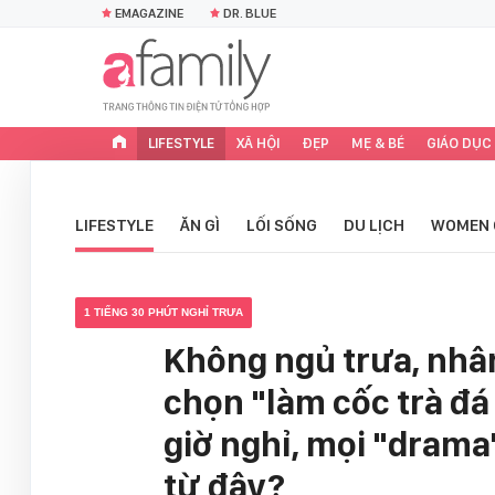
EMAGAZINE
DR. BLUE
LIFESTYLE
XÃ HỘI
ĐẸP
MẸ & BÉ
GIÁO DỤC
LIFESTYLE
ĂN GÌ
LỐI SỐNG
DU LỊCH
WOMEN 
1 TIẾNG 30 PHÚT NGHỈ TRƯA
Không ngủ trưa, nhâ
chọn "làm cốc trà đá
giờ nghỉ, mọi "drama
từ đây?