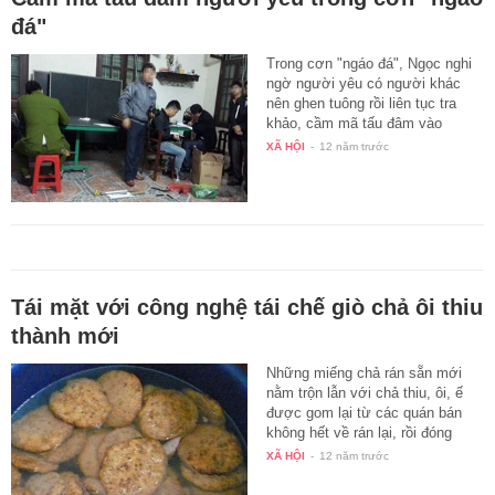
đá"
Trong cơn "ngáo đá", Ngọc nghi
ngờ người yêu có người khác
nên ghen tuông rồi liên tục tra
khảo, cầm mã tấu đâm vào
nạn…
XÃ HỘI
-
12 năm trước
Tái mặt với công nghệ tái chế giò chả ôi thiu
thành mới
Những miếng chả rán sẵn mới
nằm trộn lẫn với chả thiu, ôi, ế
được gom lại từ các quán bán
không hết về rán lại, rồi đóng
túi…
XÃ HỘI
-
12 năm trước