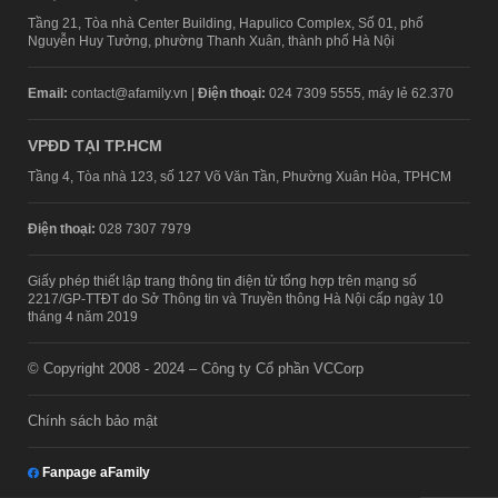
Tầng 21, Tòa nhà Center Building, Hapulico Complex, Số 01, phố
Nguyễn Huy Tưởng, phường Thanh Xuân, thành phố Hà Nội
Email:
contact@afamily.vn |
Điện thoại:
024 7309 5555, máy lẻ 62.370
VPĐD TẠI TP.HCM
Tầng 4, Tòa nhà 123, số 127 Võ Văn Tần, Phường Xuân Hòa, TPHCM
Điện thoại:
028 7307 7979
Giấy phép thiết lập trang thông tin điện tử tổng hợp trên mạng số
2217/GP-TTĐT do Sở Thông tin và Truyền thông Hà Nội cấp ngày 10
tháng 4 năm 2019
© Copyright 2008 - 2024 – Công ty Cổ phần VCCorp
Chính sách bảo mật
Fanpage aFamily