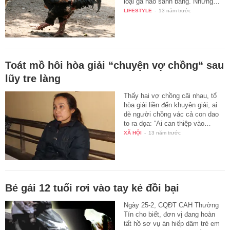
loại gà nào sánh bằng. Những…
LIFESTYLE
-
13 năm trước
Toát mồ hôi hòa giải “chuyện vợ chồng“ sau
lũy tre làng
Thấy hai vợ chồng cãi nhau, tổ
hòa giải liền đến khuyên giải, ai
dè người chồng vác cả con dao
to ra dọa: “Ai can thiệp vào…
XÃ HỘI
-
13 năm trước
Bé gái 12 tuổi rơi vào tay kẻ đồi bại
Ngày 25-2, CQĐT CAH Thường
Tín cho biết, đơn vị đang hoàn
tất hồ sơ vụ án hiếp dâm trẻ em