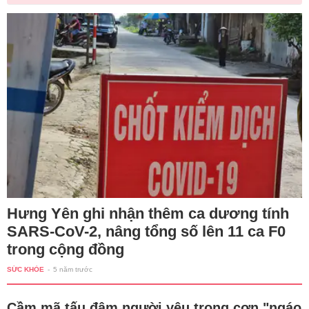
Hưng Yên ghi nhận thêm ca dương tính
SARS-CoV-2, nâng tổng số lên 11 ca F0
trong cộng đồng
SỨC KHỎE
-
5 năm trước
Cầm mã tấu đâm người yêu trong cơn "ngáo