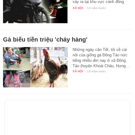
xảy ra tại khu vực cánh đồng
Bờ…
XÃ HỘI
-
13 năm trước
Gà biếu tiền triệu 'cháy hàng'
Những ngày cận Tết, tôi về cái
nôi của giống gà Đông Tảo nức
tiếng nhiều đời nay ở xã Đông
Tảo (huyện Khoái Châu, Hưng…
XÃ HỘI
-
14 năm trước