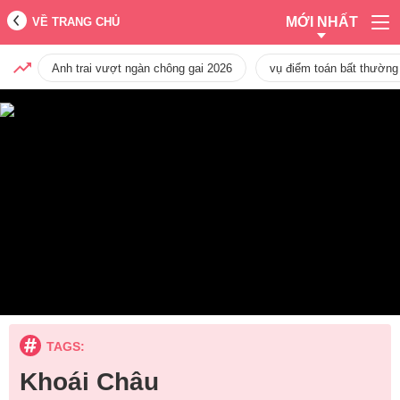
MỚI NHẤT
VỀ TRANG CHỦ
Anh trai vượt ngàn chông gai 2026
vụ điểm toán bất thường
TAGS:
Khoái Châu