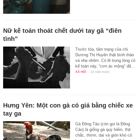
Nữ kế toán thoát chết dưới tay gã “điên
tình”
Trước tòa, tâm trạng của chị
Dương Thị Huyên thật bình thản
và nhẹ nhõm. Có lẽ trong lòng cô
kế toán này, “cơn ác mộng” đã…
XÃ HỘI
-
13 năm trước
Hưng Yên: Một con gà có giá bằng chiếc xe
tay ga
Gà Đông Tảo (còn gọi là Đông
Cảo) là giống gà quý hiếm, thịt
chắc, thơm, dai và giòn khó có