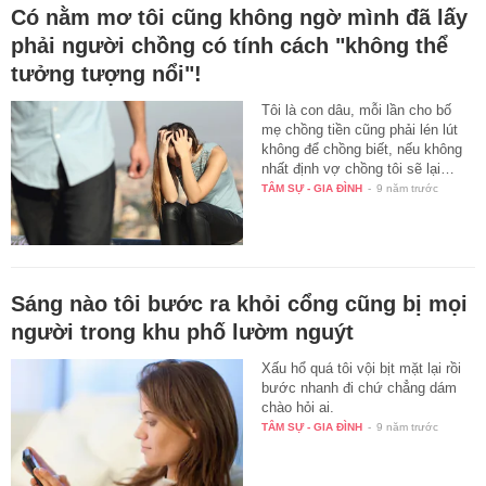
Có nằm mơ tôi cũng không ngờ mình đã lấy
phải người chồng có tính cách "không thể
tưởng tượng nổi"!
Tôi là con dâu, mỗi lần cho bố
mẹ chồng tiền cũng phải lén lút
không để chồng biết, nếu không
nhất định vợ chồng tôi sẽ lại…
TÂM SỰ - GIA ĐÌNH
-
9 năm trước
Sáng nào tôi bước ra khỏi cổng cũng bị mọi
người trong khu phố lườm nguýt
Xấu hổ quá tôi vội bịt mặt lại rồi
bước nhanh đi chứ chẳng dám
chào hỏi ai.
TÂM SỰ - GIA ĐÌNH
-
9 năm trước