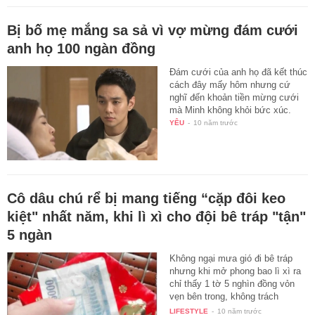
Bị bố mẹ mắng sa sả vì vợ mừng đám cưới
anh họ 100 ngàn đồng
Đám cưới của anh họ đã kết thúc
cách đây mấy hôm nhưng cứ
nghĩ đến khoản tiền mừng cưới
mà Minh không khỏi bức xúc.
YÊU
-
10 năm trước
Cô dâu chú rể bị mang tiếng “cặp đôi keo
kiệt" nhất năm, khi lì xì cho đội bê tráp "tận"
5 ngàn
Không ngại mưa gió đi bê tráp
nhưng khi mở phong bao lì xì ra
chỉ thấy 1 tờ 5 nghìn đồng vỏn
vẹn bên trong, không trách
người…
LIFESTYLE
-
10 năm trước