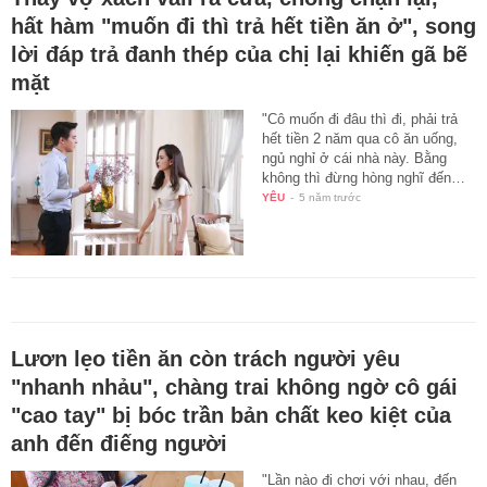
hất hàm "muốn đi thì trả hết tiền ăn ở", song
lời đáp trả đanh thép của chị lại khiến gã bẽ
mặt
"Cô muốn đi đâu thì đi, phải trả
hết tiền 2 năm qua cô ăn uống,
ngủ nghỉ ở cái nhà này. Bằng
không thì đừng hòng nghĩ đến…
YÊU
-
5 năm trước
Lươn lẹo tiền ăn còn trách người yêu
"nhanh nhảu", chàng trai không ngờ cô gái
"cao tay" bị bóc trần bản chất keo kiệt của
anh đến điếng người
"Lần nào đi chơi với nhau, đến