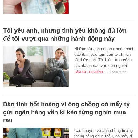
Tôi yêu anh, nhưng tình yêu không đủ lớn
để tôi vượt qua những hành động này
Những lời anh nói như ngàn nhát
dao đâm vào tâm can tôi, khiến
tôi thức tỉnh. Tôi hiểu, tính cách
này đã ăn sâu vào con người
anh…
TÂM SỰ - GIA ĐÌNH
-
10 năm trước
Dân tình hốt hoảng vì ông chồng có mấy tỷ
gửi ngân hàng vẫn kì kèo từng nghìn mua
rau
Câu chuyện về anh chồng lương
tháng hàng chục triệu, có mấy tỉ