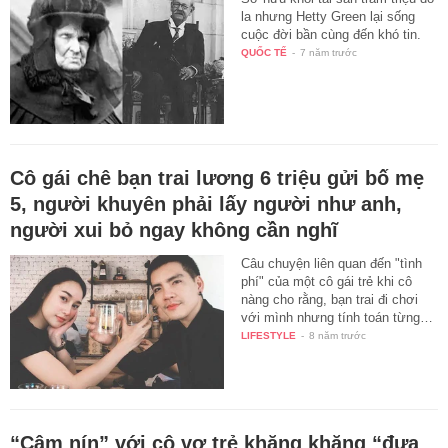
la nhưng Hetty Green lại sống
cuộc đời bần cùng đến khó tin.
QUỐC TẾ
-
7 năm trước
Cô gái chê bạn trai lương 6 triệu gửi bố mẹ
5, người khuyên phải lấy người như anh,
người xui bỏ ngay không cần nghĩ
Câu chuyện liên quan đến "tình
phí" của một cô gái trẻ khi cô
nàng cho rằng, bạn trai đi chơi
với mình nhưng tính toán từng…
LIFESTYLE
-
8 năm trước
“Câm nín” với cô vợ trẻ khăng khăng “đưa