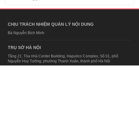
CHỊU TRÁCH NHIỆM QUẢN LÝ NỘI DUNG
Bà Nguyễn Bích Minh
TRỤ SỞ HÀ NỘI
Tầng 21, Tòa nhà Center Building, Hapulico Complex, Số 01, phố
Nguyễn Huy Tưởng, phường Thanh Xuân, thành phố Hà Nội
Email:
contact@afamily.vn |
Điện thoại:
024 7309 5555, máy lẻ 62.370
VPĐD TẠI TP.HCM
Tầng 4, Tòa nhà 123, số 127 Võ Văn Tần, Phường Xuân Hòa, TPHCM
Điện thoại:
028 7307 7979
Giấy phép thiết lập trang thông tin điện tử tổng hợp trên mạng số
2217/GP-TTĐT do Sở Thông tin và Truyền thông Hà Nội cấp ngày 10
tháng 4 năm 2019