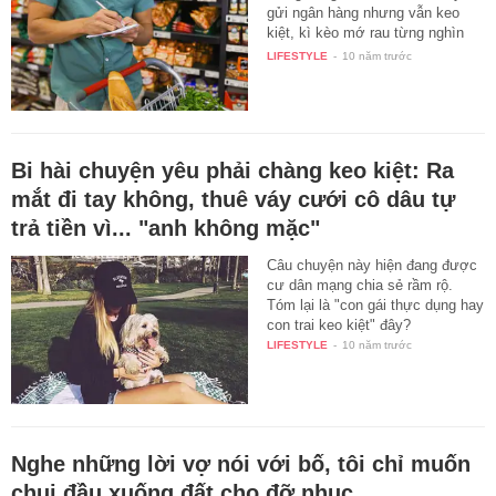
gửi ngân hàng nhưng vẫn keo
kiệt, kì kèo mớ rau từng nghìn
lẻ…
LIFESTYLE
-
10 năm trước
Bi hài chuyện yêu phải chàng keo kiệt: Ra
mắt đi tay không, thuê váy cưới cô dâu tự
trả tiền vì... "anh không mặc"
Câu chuyện này hiện đang được
cư dân mạng chia sẻ rầm rộ.
Tóm lại là "con gái thực dụng hay
con trai keo kiệt" đây?
LIFESTYLE
-
10 năm trước
Nghe những lời vợ nói với bố, tôi chỉ muốn
chui đầu xuống đất cho đỡ nhục