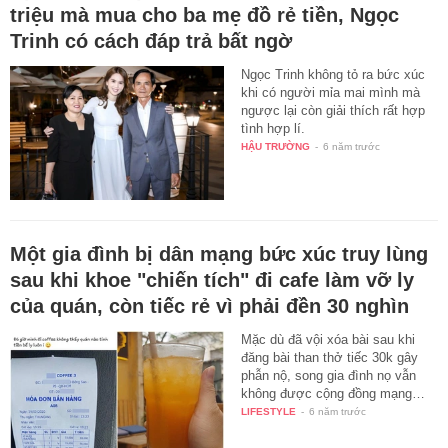
triệu mà mua cho ba mẹ đồ rẻ tiền, Ngọc
Trinh có cách đáp trả bất ngờ
Ngọc Trinh không tỏ ra bức xúc
khi có người mỉa mai mình mà
ngược lại còn giải thích rất hợp
tình hợp lí.
HẬU TRƯỜNG
-
6 năm trước
Một gia đình bị dân mạng bức xúc truy lùng
sau khi khoe "chiến tích" đi cafe làm vỡ ly
của quán, còn tiếc rẻ vì phải đền 30 nghìn
Mặc dù đã vội xóa bài sau khi
đăng bài than thở tiếc 30k gây
phẫn nộ, song gia đình nọ vẫn
không được cộng đồng mạng…
LIFESTYLE
-
6 năm trước