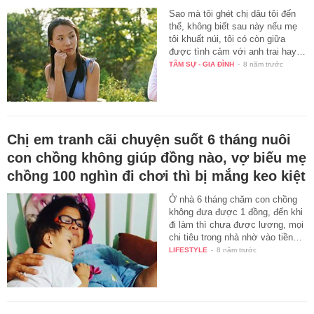
Sao mà tôi ghét chị dâu tôi đến
thế, không biết sau này nếu mẹ
tôi khuất núi, tôi có còn giữa
được tình cảm với anh trai hay…
TÂM SỰ - GIA ĐÌNH
-
8 năm trước
Chị em tranh cãi chuyện suốt 6 tháng nuôi
con chồng không giúp đồng nào, vợ biếu mẹ
chồng 100 nghìn đi chơi thì bị mắng keo kiệt
Ở nhà 6 tháng chăm con chồng
không đưa được 1 đồng, đến khi
đi làm thì chưa được lương, mọi
chi tiêu trong nhà nhờ vào tiền…
LIFESTYLE
-
8 năm trước