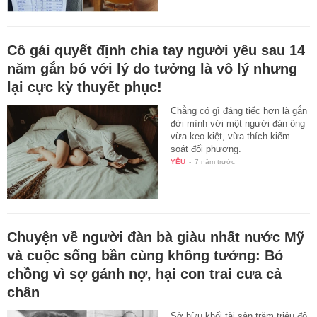
Cô gái quyết định chia tay người yêu sau 14
năm gắn bó với lý do tưởng là vô lý nhưng
lại cực kỳ thuyết phục!
Chẳng có gì đáng tiếc hơn là gắn
đời mình với một người đàn ông
vừa keo kiệt, vừa thích kiểm
soát đối phương.
YÊU
-
7 năm trước
Chuyện về người đàn bà giàu nhất nước Mỹ
và cuộc sống bần cùng không tưởng: Bỏ
chồng vì sợ gánh nợ, hại con trai cưa cả
chân
Sở hữu khối tài sản trăm triệu đô