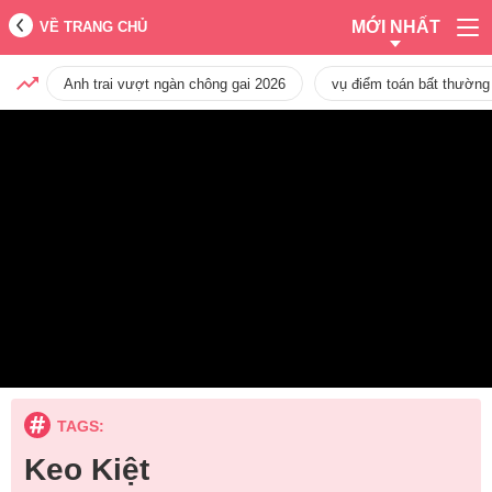
MỚI NHẤT
VỀ TRANG CHỦ
Anh trai vượt ngàn chông gai 2026
vụ điểm toán bất thường
TAGS:
Keo Kiệt