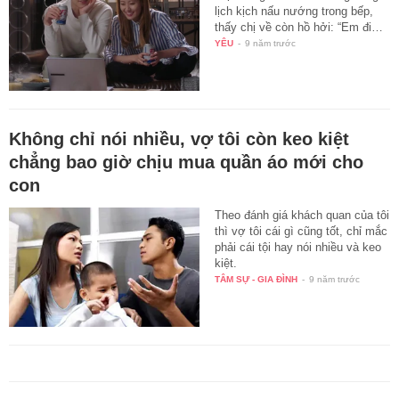
lịch kịch nấu nướng trong bếp,
thấy chị về còn hồ hởi: “Em đi…
YÊU
-
9 năm trước
Không chỉ nói nhiều, vợ tôi còn keo kiệt
chẳng bao giờ chịu mua quần áo mới cho
con
Theo đánh giá khách quan của tôi
thì vợ tôi cái gì cũng tốt, chỉ mắc
phải cái tội hay nói nhiều và keo
kiệt.
TÂM SỰ - GIA ĐÌNH
-
9 năm trước