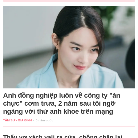
Anh đồng nghiệp luôn về công ty "ăn
chực" cơm trưa, 2 năm sau tôi ngỡ
ngàng với thứ anh khoe trên mạng
TÂM SỰ - GIA ĐÌNH
-
5 năm trước
Thấy vợ xách vali ra cửa, chồng chặn lại,