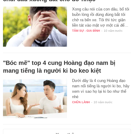
Xong câu nói của con dâu, bố tôi
buồn lòng rồi đùng đùng bắt tôi
chở ra bến xe. Tôi thì tức giận
liền tát vào mặt vợ một cái để…
TÂM SỰ - GIA ĐÌNH
-
10 năm trước
"Bóc mẽ" top 4 cung Hoàng đạo nam bị
mang tiếng là người ki bo keo kiệt
Dưới đây là 4 cung Hoàng đạo
nam nổi tiếng là người ki bo, hãy
xem vì sao họ lại ki bo như thế
nhé
CHỮA LÀNH
-
10 năm trước