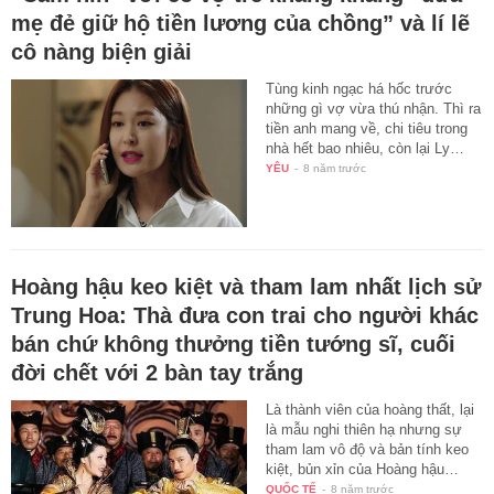
mẹ đẻ giữ hộ tiền lương của chồng” và lí lẽ
cô nàng biện giải
Tùng kinh ngạc há hốc trước
những gì vợ vừa thú nhận. Thì ra
tiền anh mang về, chi tiêu trong
nhà hết bao nhiêu, còn lại Ly…
YÊU
-
8 năm trước
Hoàng hậu keo kiệt và tham lam nhất lịch sử
Trung Hoa: Thà đưa con trai cho người khác
bán chứ không thưởng tiền tướng sĩ, cuối
đời chết với 2 bàn tay trắng
Là thành viên của hoàng thất, lại
là mẫu nghi thiên hạ nhưng sự
tham lam vô độ và bản tính keo
kiệt, bủn xỉn của Hoàng hậu…
QUỐC TẾ
-
8 năm trước