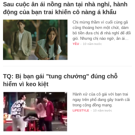
Sau cuộc ân ái nồng nàn tại nhà nghỉ, hành
động của bạn trai khiến cô nàng á khẩu
Chị mừng thầm vì cuối cùng gã
cũng thoáng hơn một chút, dám
bỏ tiền đưa chị đi nhà nghỉ để đổi
gió. Nhưng chị nào ngờ, ân ái…
YÊU
-
10 năm trước
TQ: Bị bạn gái "tung chưởng" đúng chỗ
hiểm vì keo kiệt
Hành xử của cô gái với bạn trai
ngay trên phố đang gây tranh cãi
trong cộng đồng mạng.
LIFESTYLE
-
10 năm trước