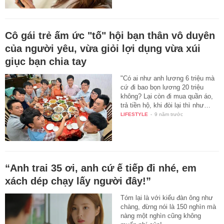
Cô gái trẻ ấm ức "tố" hội bạn thân vô duyên
của người yêu, vừa giỏi lợi dụng vừa xúi
giục bạn chia tay
"Có ai như anh lương 6 triệu mà
cứ đi bao bọn lương 20 triệu
không? Lại còn đi mua quần áo,
trả tiền hộ, khi đòi lại thì như…
LIFESTYLE
-
9 năm trước
“Anh trai 35 ơi, anh cứ ế tiếp đi nhé, em
xách dép chạy lấy người đây!”
Tóm lại là với kiểu đàn ông như
chàng, đừng nói là 150 nghìn mà
nàng một nghìn cũng không