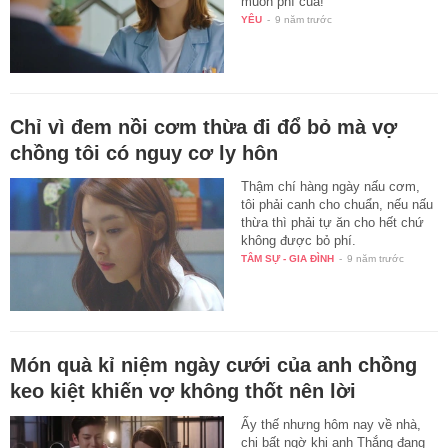
muốn phí của!
YÊU
-
9 năm trước
Chỉ vì đem nồi cơm thừa đi đổ bỏ mà vợ
chồng tôi có nguy cơ ly hôn
Thậm chí hàng ngày nấu cơm,
tôi phải canh cho chuẩn, nếu nấu
thừa thì phải tự ăn cho hết chứ
không được bỏ phí.
TÂM SỰ - GIA ĐÌNH
-
9 năm trước
Món quà kỉ niệm ngày cưới của anh chồng
keo kiệt khiến vợ không thốt nên lời
Ấy thế nhưng hôm nay về nhà,
chị bất ngờ khi anh Thắng đang