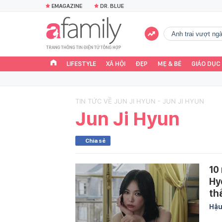
EMAGAZINE
DR. BLUE
Anh trai vượt n
LIFESTYLE
XÃ HỘI
ĐẸP
MẸ & BÉ
GIÁO DỤC
TIN TỨC VỀ JUN JI HYUN - JUN JI HYUN
Jun Ji Hyun
Chia sẻ
10
Hy
th
Hậu