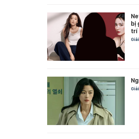
Ne
bị
trí
Giải
Ng
Giải