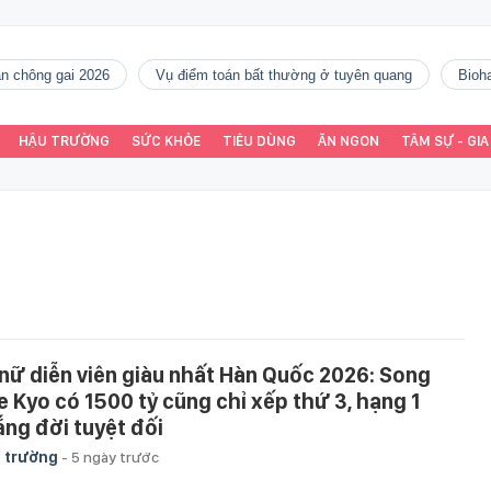
gàn chông gai 2026
vụ điểm toán bất thường ở tuyên quang
Bio
HẬU TRƯỜNG
SỨC KHỎE
TIÊU DÙNG
ĂN NGON
TÂM SỰ - GIA
 nữ diễn viên giàu nhất Hàn Quốc 2026: Song
e Kyo có 1500 tỷ cũng chỉ xếp thứ 3, hạng 1
ắng đời tuyệt đối
 trường
-
5 ngày trước