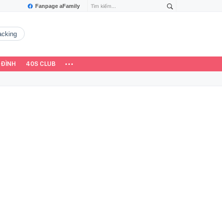
Fanpage aFamily
hacking
 ĐÌNH
40S CLUB