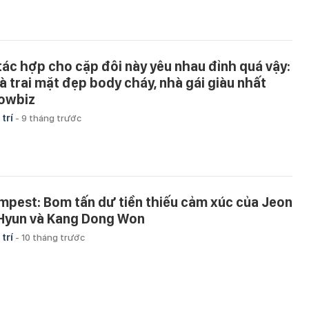
 tác hợp cho cặp đôi này yêu nhau đỉnh quá vậy:
à trai mặt đẹp body cháy, nhà gái giàu nhất
owbiz
 trí
-
9 tháng trước
mpest: Bom tấn dư tiền thiếu cảm xúc của Jeon
 Hyun và Kang Dong Won
 trí
-
10 tháng trước