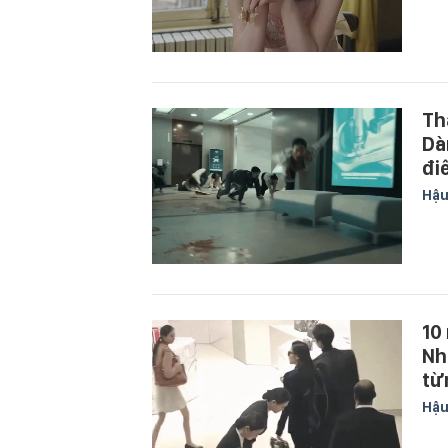
Th
Dà
đi
Hậu
10
Nh
từ
Hậu