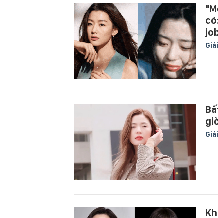
"M
có
jo
Giải
Bấ
gi
Giải
Kh