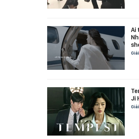
Ai
Nh
sh
Giải
Te
Ji
Giải