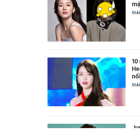
mặ
Giải
10
He
nổ
Giải
Ju
Giải