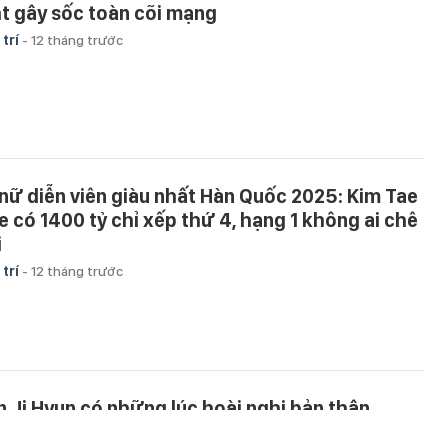
t gây sốc toàn cõi mạng
 trí
-
12 tháng trước
 nữ diễn viên giàu nhất Hàn Quốc 2025: Kim Tae
e có 1400 tỷ chỉ xếp thứ 4, hạng 1 không ai chê
i
 trí
-
12 tháng trước
n Ji Hyun có những lúc hoài nghi bản thân
 trí
-
12 tháng trước