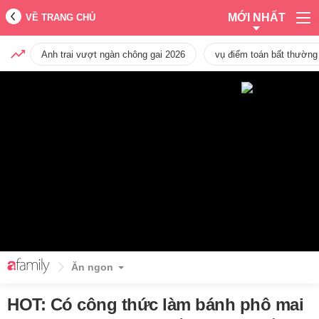
MỚI NHẤT
VỀ TRANG CHỦ
Anh trai vượt ngàn chông gai 2026
vụ điểm toán bất thường
Ăn ngon
HOT: Có công thức làm bánh phô mai