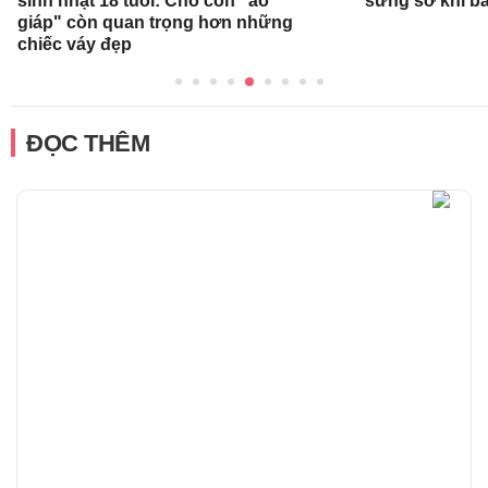
sinh nhật 18 tuổi: Cho con "áo
sững sờ khi bá
giáp" còn quan trọng hơn những
chiếc váy đẹp
ĐỌC THÊM