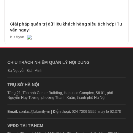
Giải pháp quản trị dữ liệu khách hàng siêu tích hợp! Tư
vấn ngay!
bizfly.vn
CHỊU TRÁCH NHIỆM QUẢN LÝ NỘI DUNG
Bà Nguyễn Bích Minh
TRỤ SỞ HÀ NỘI
Tầng 21, Tòa nhà Center Building, Hapulico Complex, Số 01, phố
Nguyễn Huy Tưởng, phường Thanh Xuân, thành phố Hà Nội
Email:
contact@afamily.vn |
Điện thoại:
024 7309 5555, máy lẻ 62.370
VPĐD TẠI TP.HCM