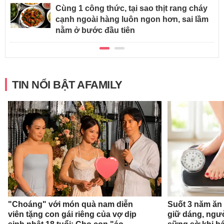
Cùng 1 công thức, tại sao thịt rang cháy
cạnh ngoài hàng luôn ngon hơn, sai lầm
nằm ở bước đầu tiên
TIN NỔI BẬT AFAMILY
"Choáng" với món quà nam diễn
Suốt 3 năm ăn
viên tặng con gái riêng của vợ dịp
giữ dáng, ngư