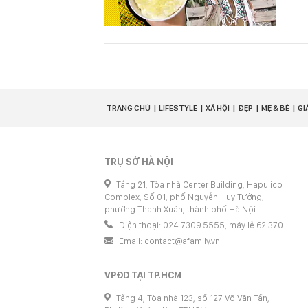
TRANG CHỦ
LIFESTYLE
XÃ HỘI
ĐẸP
MẸ & BÉ
GI
TRỤ SỞ HÀ NỘI
Tầng 21, Tòa nhà Center Building, Hapulico
Complex, Số 01, phố Nguyễn Huy Tưởng,
phường Thanh Xuân, thành phố Hà Nội
Điện thoại: 024 7309 5555, máy lẻ 62.370
Email:
contact@afamily.vn
VPĐD TẠI TP.HCM
Tầng 4, Tòa nhà 123, số 127 Võ Văn Tần,