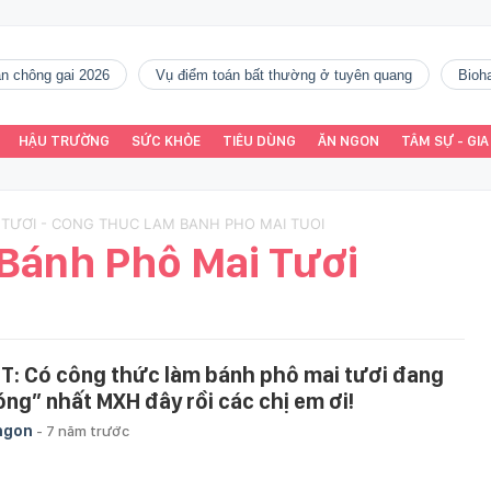
gàn chông gai 2026
vụ điểm toán bất thường ở tuyên quang
Bio
HẬU TRƯỜNG
SỨC KHỎE
TIÊU DÙNG
ĂN NGON
TÂM SỰ - GIA
TƯƠI - CONG THUC LAM BANH PHO MAI TUOI
Bánh Phô Mai Tươi
T: Có công thức làm bánh phô mai tươi đang
óng” nhất MXH đây rồi các chị em ơi!
ngon
-
7 năm trước