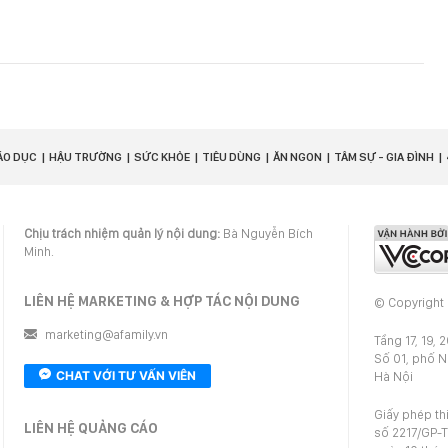
ÁO DỤC
HẬU TRƯỜNG
SỨC KHỎE
TIÊU DÙNG
ĂN NGON
TÂM SỰ - GIA ĐÌNH
Chịu trách nhiệm quản lý nội dung:
Bà Nguyễn Bích
Minh.
LIÊN HỆ MARKETING & HỢP TÁC NỘI DUNG
© Copyright
marketing@afamily.vn
Tầng 17, 19, 
Số 01, phố 
CHAT VỚI TƯ VẤN VIÊN
Hà Nội
Giấy phép th
LIÊN HỆ QUẢNG CÁO
số 2217/GP-T