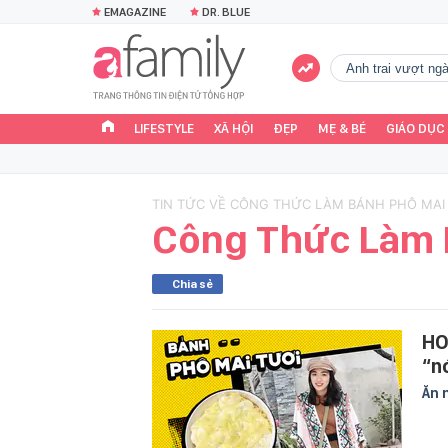
EMAGAZINE
DR. BLUE
Anh trai vượt n
LIFESTYLE
XÃ HỘI
ĐẸP
MẸ & BÉ
GIÁO DỤC
TIN TỨC VỀ CÔNG THỨC LÀM BÁNH PHÔ MAI 
Công Thức Làm 
Chia sẻ
HO
“n
Ăn 