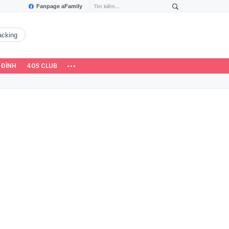
Fanpage aFamily
hacking
 ĐÌNH
40S CLUB