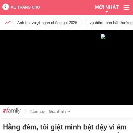
MỚI NHẤT
VỀ TRANG CHỦ
Anh trai vượt ngàn chông gai 2026
vụ điểm toán bất thường
Tâm sự - Gia đình
Hằng đêm, tôi giật mình bật dậy vì ám