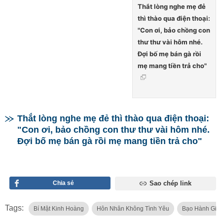
Thắt lòng nghe mẹ đẻ
thì thào qua điện thoại:
"Con ơi, bảo chồng con
thư thư vài hôm nhé.
Đợi bố mẹ bán gà rồi
mẹ mang tiền trả cho"
Thắt lòng nghe mẹ đẻ thì thào qua điện thoại:
"Con ơi, bảo chồng con thư thư vài hôm nhé.
Đợi bố mẹ bán gà rồi mẹ mang tiền trả cho"
Chia sẻ
Sao chép link
Tags:
Bí Mật Kinh Hoàng
Hôn Nhân Không Tình Yêu
Bạo Hành Gia