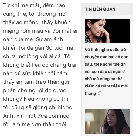
Từ khi mẹ mất, đêm nào
TIN LIÊN QUAN
cũng thế, tôi thường mơ
thấy ác mộng, thấy khuôn
miệng rớm máu và đôi mắt ai
oán của mẹ. Sự ám ảnh
khiến tôi đã gần 30 tuổi mà
Vô tình nghe cuộc trò
chưa mở lòng với ai cả. Tôi
chuyện của hai cô con
dâu, tôi không thể tin
không biết liệu có chàng trai
nổi con dâu út ngồi ở
nào đủ sức khiến tôi cảm
nhà mà cũng có thể
thấy an tâm trao thân gửi
kiếm cả trăm triệu mỗi
phận cho người đó được
tháng
không? Nếu không có thì
tôi cũng sẽ giống chị Ngọc
Ánh, xin một đứa con nuôi
rồi làm mẹ đơn thân thôi.