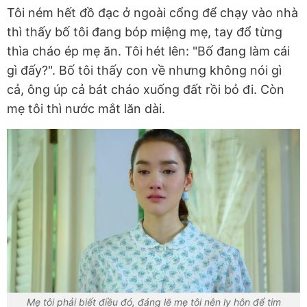
Tôi ném hết đồ đạc ở ngoài cổng để chạy vào nhà
thì thấy bố tôi đang bóp miệng mẹ, tay đổ từng
thìa cháo ép mẹ ăn. Tôi hét lên: "Bố đang làm cái
gì đấy?". Bố tôi thấy con về nhưng không nói gì
cả, ông úp cả bát cháo xuống đất rồi bỏ đi. Còn
mẹ tôi thì nước mắt lăn dài.
Mẹ tôi phải biết điều đó, đáng lẽ mẹ tôi nên ly hôn để tim