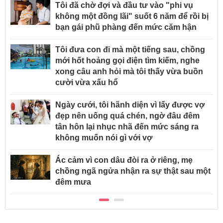
Tôi đã chờ đợi và đầu tư vào "phi vụ
không một đồng lãi" suốt 6 năm để rồi bị
bạn gái phũ phàng đến mức căm hận
Tôi đưa con đi mà một tiếng sau, chồng
mới hốt hoảng gọi điện tìm kiếm, nghe
xong câu anh hỏi mà tôi thấy vừa buồn
cười vừa xấu hổ
Ngày cưới, tôi hãnh diện vì lấy được vợ
đẹp nên uống quá chén, ngờ đâu đêm
tân hôn lại nhục nhã đến mức sáng ra
không muốn nói gì với vợ
Ác cảm vì con dâu đòi ra ở riêng, mẹ
chồng ngã ngửa nhận ra sự thật sau một
đêm mưa