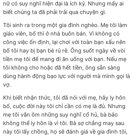
nữ có suy nghĩ hiện đại là ích kỷ. Nhưng mấy ai
biết chúng ta đã phải trải qua chuyện gì.
Tôi sinh ra trong một gia đình nghèo. Mẹ tôi làm
giáo viên, bố thì ở nhà buôn bán. Vì không có
công việc ổn định, lại chơi với toàn bạn xấu nên
bố tôi hay bị bạn bè rủ rê. Ông suốt ngày về vòi
tiền mẹ tôi để mang đi ăn uống với bạn. Nếu mẹ
tôi không cho hoặc đã hết tiền, ông sẵn sàng
dùng hành động bạo lực với người mà mình gọi là
vợ.
Khi biết nhận thức, tôi đã nói với mẹ, hãy ly hôn
bố, cuộc đời này tôi chỉ cần có mẹ là đủ. Nhưng
mẹ tôi vẫn ôm những suy nghĩ cổ hủ, bà bảo
không thể ly hôn là vì tôi. Bà sợ chẳng may sau
này tôi lấy chồng, họ sẽ đánh giá về gia đình tôi,