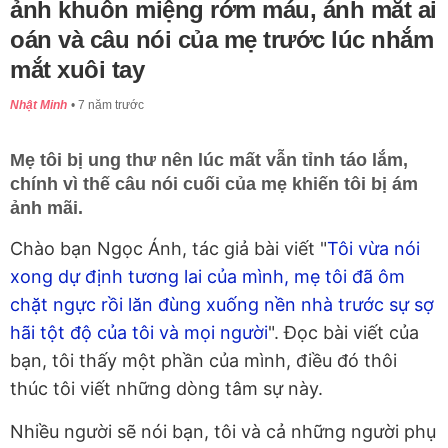
ảnh khuôn miệng rớm máu, ánh mắt ai
oán và câu nói của mẹ trước lúc nhắm
mắt xuôi tay
Nhật Minh
7 năm trước
Mẹ tôi bị ung thư nên lúc mất vẫn tỉnh táo lắm,
chính vì thế câu nói cuối của mẹ khiến tôi bị ám
ảnh mãi.
Chào bạn Ngọc Ánh, tác giả bài viết "
Tôi vừa nói
xong dự định tương lai của mình, mẹ tôi đã ôm
chặt ngực rồi lăn đùng xuống nền nhà trước sự sợ
hãi tột độ của tôi và mọi người
". Đọc bài viết của
bạn, tôi thấy một phần của mình, điều đó thôi
thúc tôi viết những dòng tâm sự này.
Nhiều người sẽ nói bạn, tôi và cả những người phụ