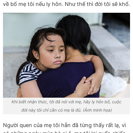
về bố mẹ tôi nếu ly hôn. Như thế thì đời tôi sẽ khổ.
Khi biết nhận thức, tôi đã nói với mẹ, hãy ly hôn bố, cuộc
đời này tôi chỉ cần có mẹ là đủ. (Ảnh minh họa)
Người quen của mẹ tôi hẳn đã từng thấy rất lạ, vì