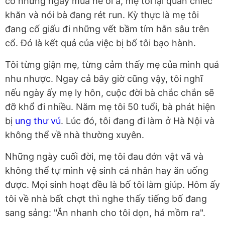
có những ngày mùa hè oi ả, mẹ tôi lại quấn chiếc
khăn và nói bà đang rét run. Kỳ thực là mẹ tôi
đang cố giấu đi những vết bầm tím hằn sâu trên
cổ. Đó là kết quả của việc bị bố tôi bạo hành.
Tôi từng giận mẹ, từng cảm thấy mẹ của mình quá
nhu nhược. Ngay cả bây giờ cũng vậy, tôi nghĩ
nếu ngày ấy mẹ ly hôn, cuộc đời bà chắc chắn sẽ
đỡ khổ đi nhiều. Năm mẹ tôi 50 tuổi, bà phát hiện
bị
ung thư vú
. Lúc đó, tôi đang đi làm ở Hà Nội và
không thể về nhà thường xuyên.
Những ngày cuối đời, mẹ tôi đau đớn vật vã và
không thể tự mình vệ sinh cá nhân hay ăn uống
được. Mọi sinh hoạt đều là bố tôi làm giúp. Hôm ấy
tôi về nhà bất chợt thì nghe thấy tiếng bố đang
sang sảng: "Ăn nhanh cho tôi dọn, há mồm ra".