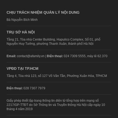
CHỊU TRÁCH NHIỆM QUẢN LÝ NỘI DUNG
Bà Nguyễn Bích Minh
TRỤ SỞ HÀ NỘI
Tầng 21, Tòa nhà Center Building, Hapulico Complex, Số 01, phố
Nguyễn Huy Tưởng, phường Thanh Xuân, thành phố Hà Nội
Email:
contact@afamily.vn |
Điện thoại:
024 7309 5555, máy lẻ 62.370
VPĐD TẠI TP.HCM
Tầng 4, Tòa nhà 123, số 127 Võ Văn Tần, Phường Xuân Hòa, TPHCM
Điện thoại:
028 7307 7979
Giấy phép thiết lập trang thông tin điện tử tổng hợp trên mạng số
2217/GP-TTĐT do Sở Thông tin và Truyền thông Hà Nội cấp ngày 10
tháng 4 năm 2019