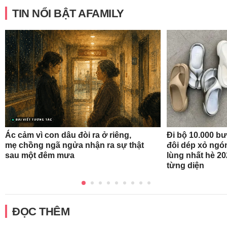
TIN NỔI BẬT AFAMILY
Ác cảm vì con dâu đòi ra ở riêng,
Đi bộ 10.000 b
mẹ chồng ngã ngửa nhận ra sự thật
đôi dép xỏ ngó
sau một đêm mưa
lùng nhất hè 20
từng diện
ĐỌC THÊM