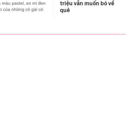
triệu vẫn muốn bỏ về
 màu pastel, sơ mi đen
áo của những cô gái có
quê
ÁO DỤC
HẬU TRƯỜNG
SỨC KHỎE
TIÊU DÙNG
ĂN NGON
TÂM SỰ - GIA ĐÌNH
Chịu trách nhiệm quản lý nội dung:
Bà Nguyễn Bích Minh.
LIÊN HỆ MARKETING & HỢP TÁC NỘI DUNG
©
marketing@afamily.vn