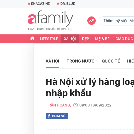
EMAGAZINE
DR. BLUE
Thẩm mỹ viện Ma
LIFESTYLE
XÃ HỘI
ĐẸP
MẸ & BÉ
GIÁO DỤC
XÃ HỘI
TRONG NƯỚC
QUỐC TẾ
HI
Hà Nội xử lý hàng lo
nhập khẩu
TRẦN HOÀNG,
09:00 18/09/2022
CHIA SẺ