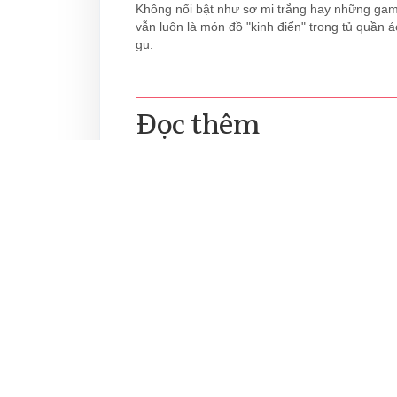
Không nổi bật như sơ mi trắng hay những gam
vẫn luôn là món đồ "kinh điển" trong tủ quần 
gu.
Đọc thêm
TRANG CHỦ
LIFESTYLE
XÃ HỘI
ĐẸP
MẸ & BÉ
GI
TRỤ SỞ HÀ NỘI
Tầng 21, Tòa nhà Center Building, Hapulico
Complex, Số 01, phố Nguyễn Huy Tưởng, phường
Thanh Xuân, thành phố Hà Nội
Điện thoại: 024 7309 5555, máy lẻ 62.370