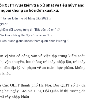
i (QLTT) vừa kiểm tra, xử phạt và tiêu hủy hàng
 ngoài không có hóa đơn xuất xứ.
í” tại sự kiện mẹ bé hàng đầu 2022
 giờ?
hiêm đối tượng tung tin “Bắt cóc trẻ em”
 Sở Giao thông Hà Nội xử lý ra sao?
lôi kéo, tranh giành khách tham quan chùa Hương
n vị vừa có công văn về việc tập trung kiểm soát,
, vận chuyển, lưu thông trái cây nhập lậu, trái cây
hỉ dẫn địa lý, vi phạm về an toàn thực phẩm, không
n khác.
a Cục QLTT thành phố Hà Nội, Đội QLTT số 17 đã
ng hai ngày 14/9 và 15/9, Đội Quản lý thị trường đã
rái cây nhập khẩu.