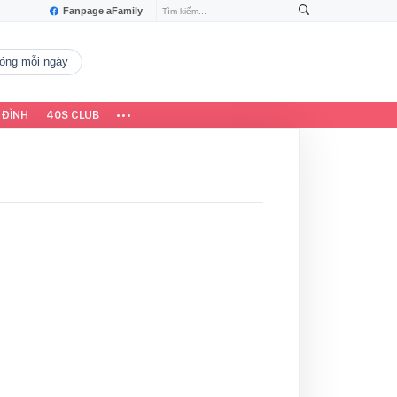
Fanpage aFamily
 nóng mỗi ngày
 ĐÌNH
40S CLUB