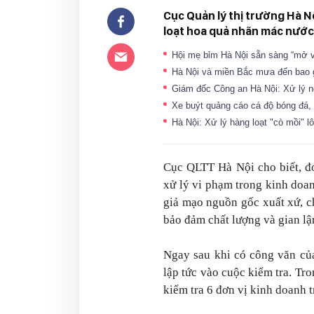
Cục Quản lý thị trường Hà Nộ
loạt hoa quả nhãn mác nước
Hội mẹ bỉm Hà Nội sẵn sàng “mở v
Hà Nội và miền Bắc mưa đến bao
Giám đốc Công an Hà Nội: Xử lý ng
Xe buýt quảng cáo cá độ bóng đá,
Hà Nội: Xử lý hàng loạt "cò mồi" 
Cục QLTT Hà Nội cho biết, đơ
xử lý vi phạm trong kinh doanh
giả mạo nguồn gốc xuất xứ, c
bảo đảm chất lượng và gian lậ
Ngay sau khi có công văn củ
lập tức vào cuộc kiểm tra. Tro
kiểm tra 6 đơn vị kinh doanh t