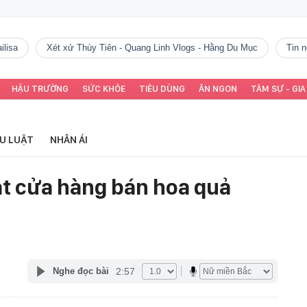
ilisa
Xét xử Thùy Tiên - Quang Linh Vlogs - Hằng Du Mục
tin
HẬU TRƯỜNG
SỨC KHỎE
TIÊU DÙNG
ĂN NGON
TÂM SỰ - GIA
ỂU LUẬT
NHÂN ÁI
ạt cửa hàng bán hoa quả
2:57
Nghe đọc bài