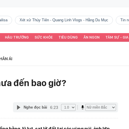
ilisa
Xét xử Thùy Tiên - Quang Linh Vlogs - Hằng Du Mục
tin
HẬU TRƯỜNG
SỨC KHỎE
TIÊU DÙNG
ĂN NGON
TÂM SỰ - GIA
HÂN ÁI
mưa đến bao giờ?
6:23
Nghe đọc bài
 bằng, lũ lụt, sạt lở đất tại các vùng núi, ảnh lớn