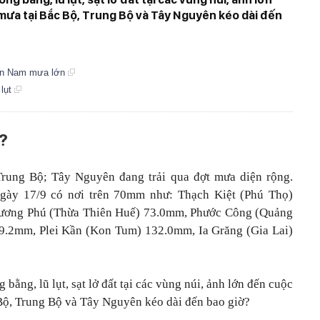
mưa tại Bắc Bộ, Trung Bộ và Tây Nguyên kéo dài đến
iền Nam mưa lớn
 lụt
?
rung Bộ; Tây Nguyên đang trải qua đợt mưa diện rộng.
gày 17/9 có nơi trên 70mm như: Thạch Kiệt (Phú Thọ)
ương Phú (Thừa Thiên Huế) 73.0mm, Phước Công (Quảng
.2mm, Plei Kần (Kon Tum) 132.0mm, Ia Grăng (Gia Lai)
ằng, lũ lụt, sạt lở đất tại các vùng núi, ảnh lớn đến cuộc
Bộ, Trung Bộ và Tây Nguyên kéo dài đến bao giờ?