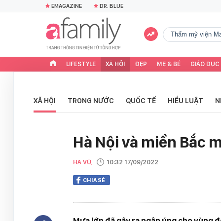
EMAGAZINE
DR. BLUE
Thẩm mỹ viện Ma
LIFESTYLE
XÃ HỘI
ĐẸP
MẸ & BÉ
GIÁO DỤC
XÃ HỘI
TRONG NƯỚC
QUỐC TẾ
HIỂU LUẬT
N
Hà Nội và miền Bắc 
HẠ VŨ,
10:32 17/09/2022
CHIA SẺ
Mưa lớn đã gây ra ngập úng cho vùng đồng