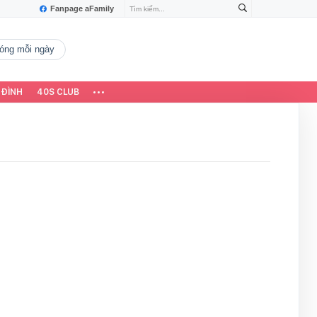
Fanpage aFamily
 nóng mỗi ngày
 ĐÌNH
40S CLUB