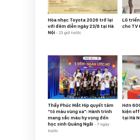
Hòa nhạc Toyota 2026 trở lại
LG triể
với đêm diễn ngày 23/8 tại Hà
cho TV
Nội
-
23 giờ trước
Thầy Phúc Mắt Híp quyết tâm
Hơn 600
“tô màu vùng xa”: Hành trình
kiện of
mang sắc màu hy vọng đến
tại Hà N
học sinh Quảng Ngãi
-
7 ngày
trước