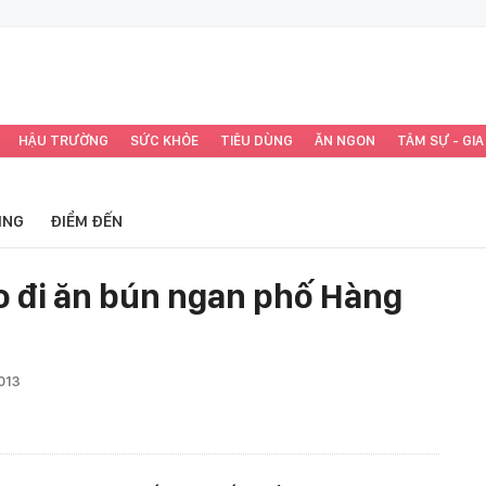
HẬU TRƯỜNG
SỨC KHỎE
TIÊU DÙNG
ĂN NGON
TÂM SỰ - GIA
ING
ĐIỂM ĐẾN
ao đi ăn bún ngan phố Hàng
013