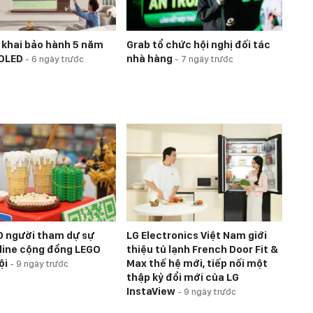
n khai bảo hành 5 năm
Grab tổ chức hội nghị đối tác
 OLED
nhà hàng
-
6 ngày trước
-
7 ngày trước
 người tham dự sự
LG Electronics Việt Nam giới
fline cộng đồng LEGO
thiệu tủ lạnh French Door Fit &
ội
Max thế hệ mới, tiếp nối một
-
9 ngày trước
thập kỷ đổi mới của LG
InstaView
-
9 ngày trước