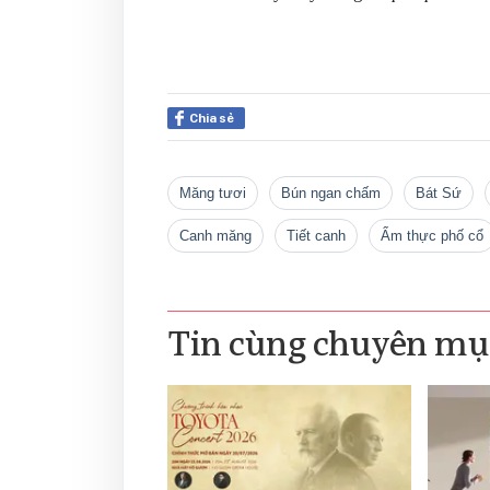
Chia sẻ
măng tươi
bún ngan chấm
Bát Sứ
canh măng
tiết canh
ẩm thực phố cổ
Tin cùng chuyên mụ