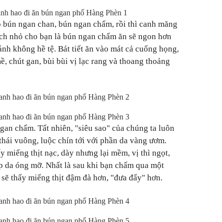
 bún ngan chan, bún ngan chấm, rồi thì canh măng
ách nhỏ cho bạn là bún ngan chấm ăn sẽ ngon hơn
ánh không hề tệ. Bát tiết ăn vào mát cả cuống họng,
ề, chút gan, bùi bùi vị lạc rang và thoang thoảng
gan chấm. Tất nhiên, "siêu sao" của chúng ta luôn
thái vuông, luộc chín tới với phần da vàng ươm.
 miếng thịt nạc, dày nhưng lại mềm, vị thì ngọt,
p da óng mỡ. Nhất là sau khi bạn chấm qua một
 sẽ thấy miếng thịt đậm đà hơn, "đưa đẩy" hơn.