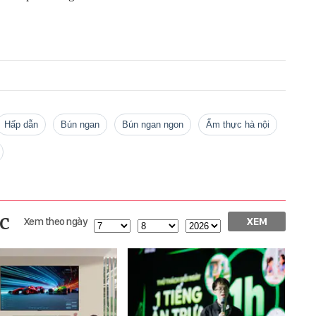
hấp dẫn
bún ngan
bún ngan ngon
ẩm thực hà nội
c
Xem theo ngày
XEM