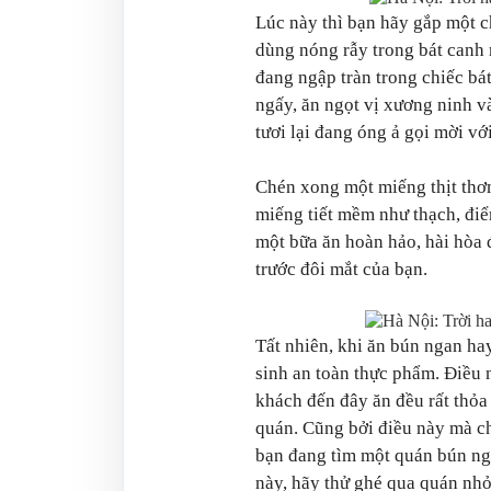
Lúc này thì bạn hãy gắp một c
dùng nóng rẫy trong bát canh 
đang ngập tràn trong chiếc b
ngấy, ăn ngọt vị xương ninh 
tươi lại đang óng ả gọi mời v
Chén xong một miếng thịt thơ
miếng tiết mềm như thạch, điểm
một bữa ăn hoàn hảo, hài hòa 
trước đôi mắt của bạn.
Tất nhiên, khi ăn bún ngan hay
sinh an toàn thực phẩm. Điều n
khách đến đây ăn đều rất thỏa
quán. Cũng bởi điều này mà c
bạn đang tìm một quán bún ng
này, hãy thử ghé qua quán nh