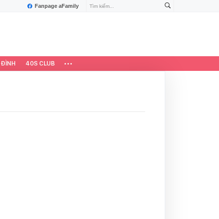
Fanpage aFamily
 ĐÌNH
40S CLUB