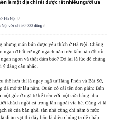
 là một địa chỉ rất được rất nhiều người ưa
 ở Hà Nội
à Nội với chỉ 50.000 đồng
ong những món bún được yêu thích ở Hà Nội. Chẳng
n ngan ở bất cứ ngõ ngách nào trên tấm bản đồ rối
ngan ngon và thật đảm bảo? Đó lại là lúc để chúng
i ý đáng cân nhắc.
ụ thể hơn thì là ngay ngã tư Hàng Phèn và Bát Sứ,
g đã mở từ lâu năm. Quán có cái tên đơn giản: Bún
 một góc ở ngã tư kể trên với một cửa hàng nho
ời khách ngồi cả trong lẫn ngoài vỉa hè. Cũng vì là
sạch sẽ của bàn ghế, sàn nhà cũng chỉ nằm ở mức
ã đi ăn vặt thì đấy hẳn là điều chúng ta dễ chấp