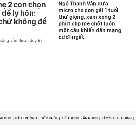
mẹ 2 con chọn
Ngô Thanh Vân đưa
micro cho con gái 1 tuổi
để ly hôn:
thử giọng, xem xong 2
 chứ không để
phút clip mẹ chốt luôn
một câu khiến dân mạng
cười ngất
sống vẫn được duy trì
ÁO DỤC
HẬU TRƯỜNG
SỨC KHỎE
TIÊU DÙNG
ĂN NGON
TÂM SỰ - GIA ĐÌNH