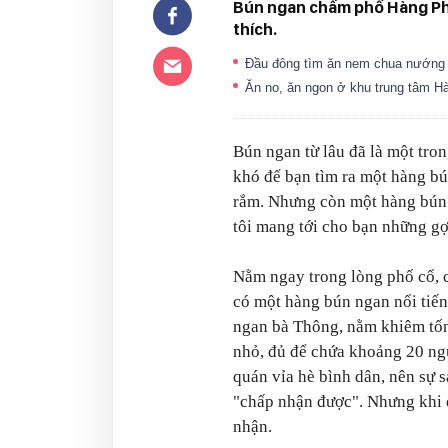
Bún ngan chấm phố Hàng Phèn
thích.
Đầu đông tìm ăn nem chua nướng
Ăn no, ăn ngon ở khu trung tâm H
Bún ngan từ lâu đã là một tr
khó để bạn tìm ra một hàng bú
rắm. Nhưng còn một hàng bún 
tôi mang tới cho bạn những gợ
Nằm ngay trong lòng phố cổ, c
có một hàng bún ngan nổi tiến
ngan bà Thông, nằm khiêm tốn
nhỏ, đủ để chứa khoảng 20 ngư
quán vỉa hè bình dân, nên sự 
"chấp nhận được". Nhưng khi đ
nhận.