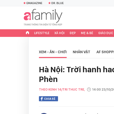
EMAGAZINE
DR. BLUE
LIFESTYLE
XÃ HỘI
ĐẸP
MẸ & BÉ
GIÁO DỤC
XEM - ĂN - CHƠI
NHÂN VẬT
AF SHOPP
Hà Nội: Trời hanh h
Phèn
THEO KENH 14/TRI THUC TRE,
14:00 23/10/2
CHIA SẺ