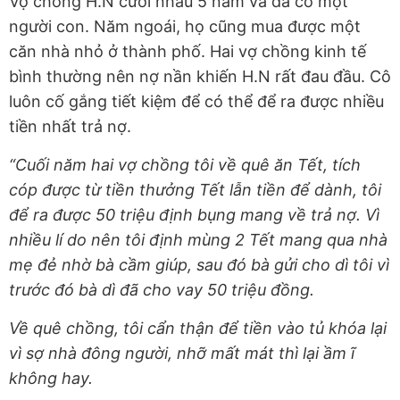
Vợ chồng H.N cưới nhau 5 năm và đã có một
người con. Năm ngoái, họ cũng mua được một
căn nhà nhỏ ở thành phố. Hai vợ chồng kinh tế
bình thường nên nợ nần khiến H.N rất đau đầu. Cô
luôn cố gắng tiết kiệm để có thể để ra được nhiều
tiền nhất trả nợ.
“Cuối năm hai vợ chồng tôi về quê ăn Tết, tích
cóp được từ tiền thưởng Tết lẫn tiền để dành, tôi
để ra được 50 triệu định bụng mang về trả nợ. Vì
nhiều lí do nên tôi định mùng 2 Tết mang qua nhà
mẹ đẻ nhờ bà cầm giúp, sau đó bà gửi cho dì tôi vì
trước đó bà dì đã cho vay 50 triệu đồng.
Về quê chồng, tôi cẩn thận để tiền vào tủ khóa lại
vì sợ nhà đông người, nhỡ mất mát thì lại ầm ĩ
không hay.