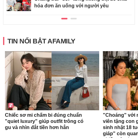
hóa đơn ăn uống với người yêu
TIN NỔI BẬT AFAMILY
Chiếc sơ mi chấm bi đúng chuẩn
"Choáng" với 
"quiet luxury" giúp outfit trông có
viên tặng con g
gu và nhìn đắt tiền hơn hẳn
sinh nhật 18 t
giáp" còn qua