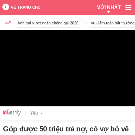
MỚI NHẤT
VỀ TRANG CHỦ
Anh trai vượt ngàn chông gai 2026
vụ điểm toán bất thường
Yêu
Góp được 50 triệu trả nợ, cô vợ bỏ về