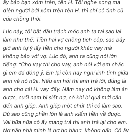
ấy bảo bạn xóm trên, tên H. Tôi nghe xong mà
điên người bởi xóm trên tên H. thì chỉ có tình cũ
của chồng thôi.
Lúc này, tôi bắt đầu trách móc anh ta tại sao lại
làm như thế. Tiền hai vợ chồng tích cóp, sao bây
giờ anh tự ý lấy tiền cho người khác vay mà
không bảo với vợ. Lúc đó, anh ta cũng nói lớn
tiếng: “Cho vay thì cho vay, anh nói với em chắc
gì em đã đồng ý. Em lại còn hay nghĩ linh tinh giữa
anh và nó nữa. Nếu em hỏi thì anh trả lời, đúng là
anh cho cái H. vay đấy. Năm nay nó không làm ăn
được, cuối năm bị siết nợ, có khi bí quá mới cần
đến anh giúp. Anh giúp một chút thì có làm sao.
Dù sao cũng phần lớn là anh kiếm tiền về được.
Vài bữa nữa cô ấy mang trả thì anh trả lại cho em.
Nợ nần nhà mình là nợ họ hàng, không gấp. Cô ấy