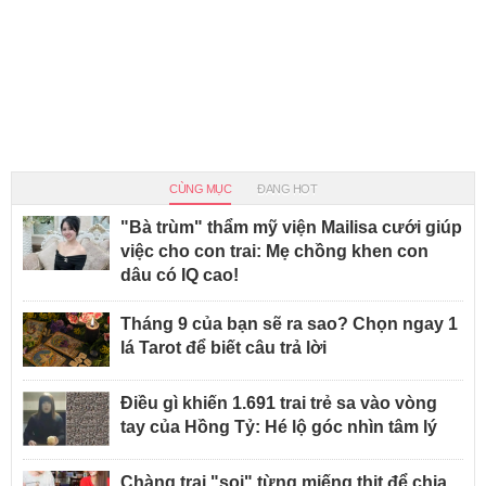
CÙNG MỤC
ĐANG HOT
"Bà trùm" thẩm mỹ viện Mailisa cưới giúp
việc cho con trai: Mẹ chồng khen con
dâu có IQ cao!
Tháng 9 của bạn sẽ ra sao? Chọn ngay 1
lá Tarot để biết câu trả lời
Điều gì khiến 1.691 trai trẻ sa vào vòng
tay của Hồng Tỷ: Hé lộ góc nhìn tâm lý
Chàng trai "soi" từng miếng thịt để chia