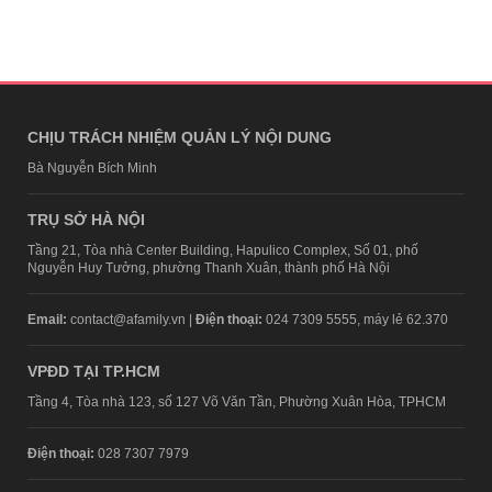
CHỊU TRÁCH NHIỆM QUẢN LÝ NỘI DUNG
Bà Nguyễn Bích Minh
TRỤ SỞ HÀ NỘI
Tầng 21, Tòa nhà Center Building, Hapulico Complex, Số 01, phố
Nguyễn Huy Tưởng, phường Thanh Xuân, thành phố Hà Nội
Email:
contact@afamily.vn |
Điện thoại:
024 7309 5555, máy lẻ 62.370
VPĐD TẠI TP.HCM
Tầng 4, Tòa nhà 123, số 127 Võ Văn Tần, Phường Xuân Hòa, TPHCM
Điện thoại:
028 7307 7979