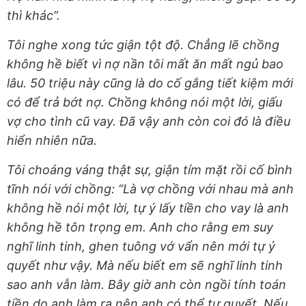
thì khác”.
Tôi nghe xong tức giận tột độ. Chẳng lẽ chồng
không hề biết vì nợ nần tôi mất ăn mất ngủ bao
lâu. 50 triệu này cũng là do cố gắng tiết kiệm mới
có để trả bớt nợ. Chồng không nói một lời, giấu
vợ cho tình cũ vay. Đã vậy anh còn coi đó là điều
hiển nhiên nữa.
Tôi choáng váng thật sự, giận tím mặt rồi cố bình
tĩnh nói với chồng: “Là vợ chồng với nhau mà anh
không hề nói một lời, tự ý lấy tiền cho vay là anh
không hề tôn trọng em. Anh cho rằng em suy
nghĩ linh tinh, ghen tuông vớ vẩn nên mới tự ý
quyết như vậy. Mà nếu biết em sẽ nghĩ linh tinh
sao anh vẫn làm. Bây giờ anh còn ngồi tính toán
tiền do anh làm ra nên anh có thể tự quyết. Nếu