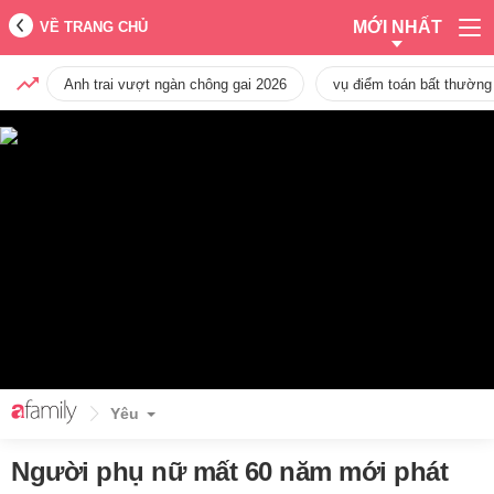
MỚI NHẤT
VỀ TRANG CHỦ
Anh trai vượt ngàn chông gai 2026
vụ điểm toán bất thường
Yêu
Người phụ nữ mất 60 năm mới phát