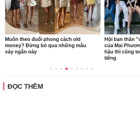
Muốn theo đuổi phong cách old
Hội bạn thân "
money? Đừng bỏ qua những mẫu
của Mai Phươ
váy ngắn này
hậu thì cũng t
tiếng
ĐỌC THÊM