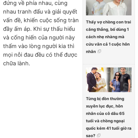
đứng về phía nhau, cùng
nhau tranh đấu và giải quyết
vấn đề, khiến cuộc sống tràn
Thấy vợ chồng con trai
đầy ấm áp. Khi sự thấu hiểu
căng thẳng, bố dùng 1
cách nhẹ nhàng mà
và cống hiến của người này
cứu vãn cả 1 cuộc hôn
thấm vào lòng người kia thì
nhân
mọi nỗi đau đều có thể được
chữa lành.
Từng bị đồn thường
xuyên lục đục, hôn
nhân của cô dâu 65
tuổi và chồng ngoại
quốc kém 41 tuổi giờ ra
sao?