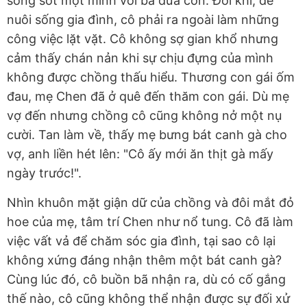
sống sót một mình với ba đứa con. Đôi khi, để
nuôi sống gia đình, cô phải ra ngoài làm những
công việc lặt vặt. Cô không sợ gian khổ nhưng
cảm thấy chán nản khi sự chịu đựng của mình
không được chồng thấu hiểu. Thương con gái ốm
đau, mẹ Chen đã ở quê đến thăm con gái. Dù mẹ
vợ đến nhưng chồng cô cũng không nở một nụ
cười. Tan làm về, thấy mẹ bưng bát canh gà cho
vợ, anh liền hét lên: "Cô ấy mới ăn thịt gà mấy
ngày trước!".
Nhìn khuôn mặt giận dữ của chồng và đôi mắt đỏ
hoe của mẹ, tâm trí Chen như nổ tung. Cô đã làm
việc vất vả để chăm sóc gia đình, tại sao cô lại
không xứng đáng nhận thêm một bát canh gà?
Cùng lúc đó, cô buồn bã nhận ra, dù có cố gắng
thế nào, cô cũng không thể nhận được sự đối xử