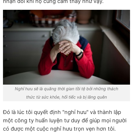
nhận đôi khi họ cũng cảm thấy như vậy.
Nghỉ hưu sẽ là quãng thời gian tồi tệ bởi những thách
thức từ sức khỏe, hối tiếc và bị lãng quên
Đó là lúc tôi quyết định "nghỉ hưu" và thành lập
một công ty huấn luyện tư duy để giúp mọi người
có được một cuộc nghỉ hưu trọn vẹn hơn tôi.