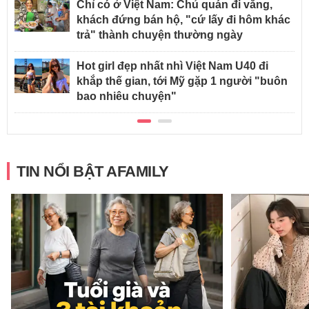
Chỉ có ở Việt Nam: Chủ quán đi vắng,
khách đứng bán hộ, "cứ lấy đi hôm khác
trả" thành chuyện thường ngày
Hot girl đẹp nhất nhì Việt Nam U40 đi
khắp thế gian, tới Mỹ gặp 1 người "buôn
bao nhiêu chuyện"
TIN NỔI BẬT AFAMILY