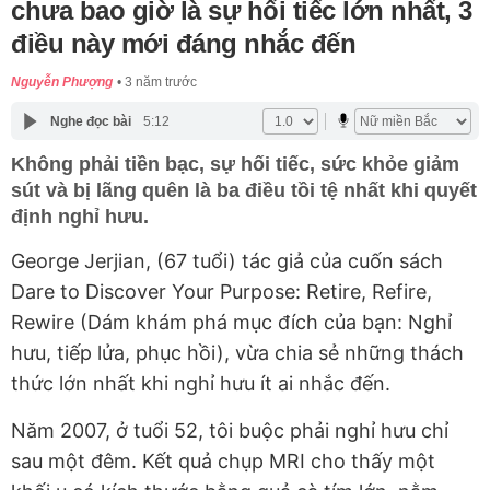
chưa bao giờ là sự hối tiếc lớn nhất, 3
điều này mới đáng nhắc đến
Nguyễn Phượng
3 năm trước
Nghe đọc bài
5:12
Không phải tiền bạc, sự hối tiếc, sức khỏe giảm
sút và bị lãng quên là ba điều tồi tệ nhất khi quyết
định nghỉ hưu.
George Jerjian, (67 tuổi) tác giả của cuốn sách
Dare to Discover Your Purpose: Retire, Refire,
Rewire (Dám khám phá mục đích của bạn: Nghỉ
hưu, tiếp lửa, phục hồi), vừa chia sẻ những thách
thức lớn nhất khi nghỉ hưu ít ai nhắc đến.
Năm 2007, ở tuổi 52, tôi buộc phải nghỉ hưu chỉ
sau một đêm. Kết quả chụp MRI cho thấy một