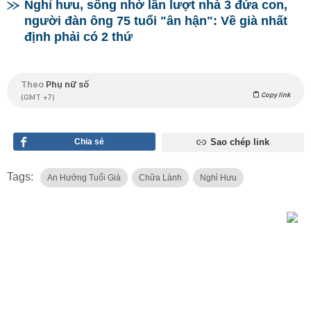
Nghỉ hưu, sống nhờ lần lượt nhà 3 đứa con,
người đàn ông 75 tuổi "ân hận": Về già nhất
định phải có 2 thứ
Theo
Phụ nữ số
Copy link
(GMT +7)
Chia sẻ
Sao chép link
Tags:
An Hưởng Tuổi Già
Chữa Lành
Nghỉ Hưu