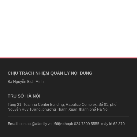
CHỊU TRÁCH NHIỆM QUẢN LÝ NỘI DUNG
Bà Nguyễn Bích Minh
TRỤ SỞ HÀ NỘI
Tầng 21, Tòa nhà Center Building, Hapulico Complex, Số 01, phố
Nguyễn Huy Tưởng, phường Thanh Xuân, thành phố Hà Nội
Email:
contact@afamily.vn |
Điện thoại:
024 7309 5555, máy lẻ 62.370