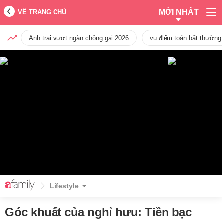
MỚI NHẤT
VỀ TRANG CHỦ
Anh trai vượt ngàn chông gai 2026
vụ điểm toán bất thường
Lifestyle
Góc khuất của nghỉ hưu: Tiền bạc