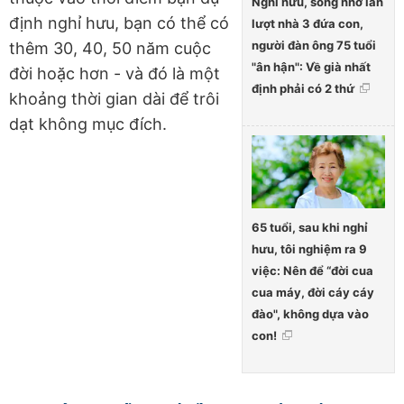
Nghỉ hưu, sống nhờ lần
định nghỉ hưu, bạn có thể có
lượt nhà 3 đứa con,
người đàn ông 75 tuổi
thêm 30, 40, 50 năm cuộc
"ân hận": Về già nhất
đời hoặc hơn - và đó là một
định phải có 2 thứ
khoảng thời gian dài để trôi
dạt không mục đích.
65 tuổi, sau khi nghỉ
hưu, tôi nghiệm ra 9
việc: Nên để “đời cua
cua máy, đời cáy cáy
đào", không dựa vào
con!