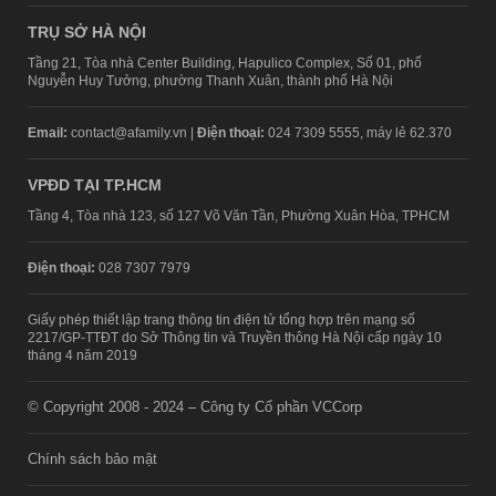
TRỤ SỞ HÀ NỘI
Tầng 21, Tòa nhà Center Building, Hapulico Complex, Số 01, phố
Nguyễn Huy Tưởng, phường Thanh Xuân, thành phố Hà Nội
Email:
contact@afamily.vn |
Điện thoại:
024 7309 5555, máy lẻ 62.370
VPĐD TẠI TP.HCM
Tầng 4, Tòa nhà 123, số 127 Võ Văn Tần, Phường Xuân Hòa, TPHCM
Điện thoại:
028 7307 7979
Giấy phép thiết lập trang thông tin điện tử tổng hợp trên mạng số
2217/GP-TTĐT do Sở Thông tin và Truyền thông Hà Nội cấp ngày 10
tháng 4 năm 2019
© Copyright 2008 - 2024 – Công ty Cổ phần VCCorp
Chính sách bảo mật