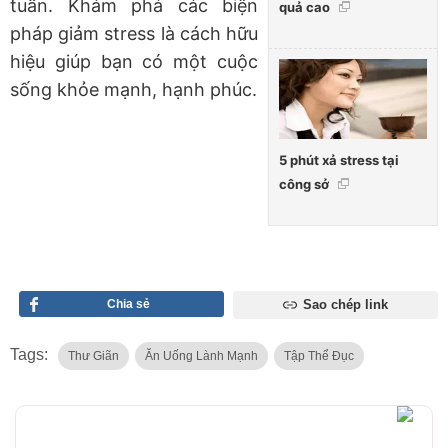
tuần. Khám phá các biện
quả cao
pháp giảm stress là cách hữu
hiệu giúp bạn có một cuộc
sống khỏe mạnh, hạnh phúc.
5 phút xả stress tại
công sở
Chia sẻ
Sao chép link
Tags:
Thư Giãn
Ăn Uống Lành Mạnh
Tập Thể Đục