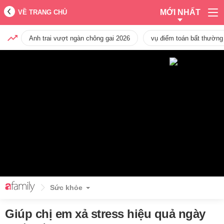
MỚI NHẤT
VỀ TRANG CHỦ
Anh trai vượt ngàn chông gai 2026
vụ điểm toán bất thường
Sức khỏe
Giúp chị em xả stress hiệu quả ngày