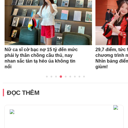
Nữ ca sĩ cờ bạc nợ 15 tỷ đến mức
29,7 điểm, tức
phải ly thân chồng cầu thủ, nay
chương trình 
nhan sắc tàn tạ héo úa không tin
Nhìn bảng điể
nổi
giùm!
ĐỌC THÊM