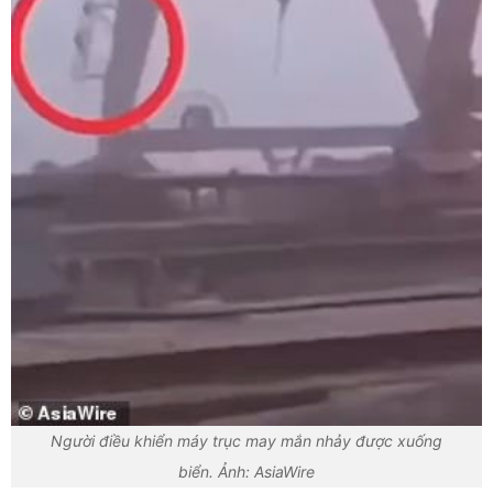
Người điều khiển máy trục may mắn nhảy được xuống
biển. Ảnh: AsiaWire