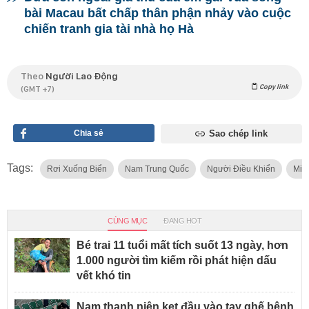
bài Macau bất chấp thân phận nhảy vào cuộc
chiến tranh gia tài nhà họ Hà
Theo
Người Lao Động
Copy link
(GMT +7)
Chia sẻ
Sao chép link
Tags:
Rơi Xuống Biển
Nam Trung Quốc
Người Điều Khiển
Miề
CÙNG MỤC
ĐANG HOT
Bé trai 11 tuổi mất tích suốt 13 ngày, hơn
1.000 người tìm kiếm rồi phát hiện dấu
vết khó tin
Nam thanh niên kẹt đầu vào tay ghế bệnh