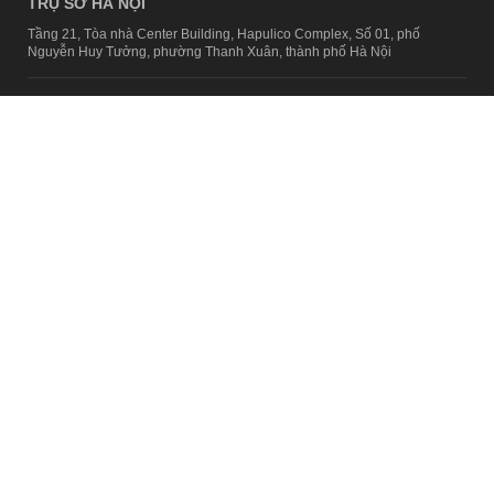
TRỤ SỞ HÀ NỘI
Tầng 21, Tòa nhà Center Building, Hapulico Complex, Số 01, phố
Nguyễn Huy Tưởng, phường Thanh Xuân, thành phố Hà Nội
Email:
contact@afamily.vn |
Điện thoại:
024 7309 5555, máy lẻ 62.370
VPĐD TẠI TP.HCM
Tầng 4, Tòa nhà 123, số 127 Võ Văn Tần, Phường Xuân Hòa, TPHCM
Điện thoại:
028 7307 7979
Giấy phép thiết lập trang thông tin điện tử tổng hợp trên mạng số
2217/GP-TTĐT do Sở Thông tin và Truyền thông Hà Nội cấp ngày 10
tháng 4 năm 2019
© Copyright 2008 - 2024 – Công ty Cổ phần VCCorp
Chính sách bảo mật
Fanpage aFamily