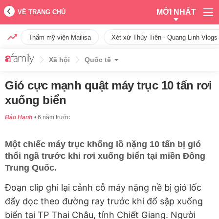
MỚI NHẤT
VỀ TRANG CHỦ
Thẩm mỹ viện Mailisa
Xét xử Thùy Tiên - Quang Linh Vlogs
Xã hội
Quốc tế
Gió cực mạnh quật máy trục 10 tấn rơi
xuống biển
Bảo Hạnh
6 năm trước
Một chiếc máy trục khổng lồ nặng 10 tấn bị gió
thổi ngã trước khi rơi xuống biển tại miền Đông
Trung Quốc.
Đoạn clip ghi lại cảnh cỗ máy nặng nề bị gió lốc
đẩy dọc theo đường ray trước khi đổ sập xuống
biển tại TP Thai Châu, tỉnh Chiết Giang. Người