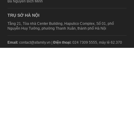
Bà Nguyễn Bích Minh
TRỤ SỞ HÀ NỘI
Tầng 21, Tòa nhà Center Building, Hapulico Complex, Số 01, phố
Nguyễn Huy Tưởng, phường Thanh Xuân, thành phố Hà Nội
Email:
contact@afamily.vn |
Điện thoại:
024 7309 5555, máy lẻ 62.370
VPĐD TẠI TP.HCM
Tầng 4, Tòa nhà 123, số 127 Võ Văn Tần, Phường Xuân Hòa, TPHCM
Điện thoại:
028 7307 7979
Giấy phép thiết lập trang thông tin điện tử tổng hợp trên mạng số
2217/GP-TTĐT do Sở Thông tin và Truyền thông Hà Nội cấp ngày 10
tháng 4 năm 2019
© Copyright 2008 - 2024 – Công ty Cổ phần VCCorp
Chính sách bảo mật