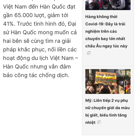
Việt Nam đến Hàn Quốc đạt
gần 65.000 lượt, giảm tới
Hàng không thời
41%. Trước tình hình đó, Đại
Covid-19: Đây là trải
nghiệm trên các
sứ Hàn Quốc mong muốn cả
chuyến bay lớn nhất
hai bên sẽ cùng tìm ra giải
châu Âu ngay lúc này
pháp khắc phục, nối liền các
hoạt động du lịch Việt Nam –
Hàn Quốc nhưng vẫn đảm
bảo công tác chống dịch.
Mỹ: Liên tiếp 2 vụ phụ
nữ chuyển giới da màu
bị giết, biểu tình tăng
nhiệt