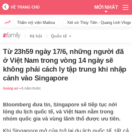
MỚI NHẤT
VỀ TRANG CHỦ
Thẩm mỹ viện Mailisa
Xét xử Thùy Tiên - Quang Linh Vlogs
Xã hội
Quốc tế
Từ 23h59 ngày 17/6, những người đã
ở Việt Nam trong vòng 14 ngày sẽ
không phải cách ly tập trung khi nhập
cảnh vào Singapore
hoàng an
6 năm trước
Bloomberg đưa tin, Singapore sẽ tiếp tục nới
lỏng du lịch quốc tế, và Việt Nam nằm trong
nhóm quốc gia và vùng lãnh thổ được ưu tiên.
Khi Singapore mở cửa trở lại du lịch quốc tế, tất cả