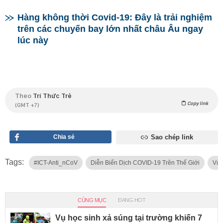
Hàng không thời Covid-19: Đây là trải nghiệm
trên các chuyến bay lớn nhất châu Âu ngay
lúc này
Theo
Trí Thức Trẻ
Copy link
(GMT +7)
Chia sẻ
Sao chép link
Tags:
#ICT-Anti_nCoV
Diễn Biến Dịch COVID-19 Trên Thế Giới
Vùn
CÙNG MỤC
ĐANG HOT
Vụ học sinh xả súng tại trường khiến 7