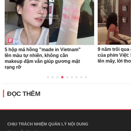
9 năm trôi qua
5 hộp má hồng "made in Vietnam"
của phim Việt:
lên màu tự nhiên, không cần
lên mây, lời th
makeup đậm vẫn giúp gương mặt
rạng rỡ
ĐỌC THÊM
CHỊU TRÁCH NHIỆM QUẢN LÝ NỘI DUNG