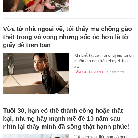
Vừa từ nhà ngoại về, tôi thấy mẹ chồng gào
thét trong vô vọng nhưng sốc óc hơn là tờ
giấy để trên bàn
Khi biết tất cả mọi chuyện, tôi chỉ
muốn ôm con trốn chạy đi thật
xa.
TÂM SỰ - GIA ĐÌNH
-
5 năm trước
Tuổi 30, bạn có thể thành công hoặc thất
bại, nhưng hãy mạnh mẽ để 10 năm sau
nhìn lại thấy mình đã sống thật hạnh phúc!
"10 năm sau, liệu bạn có hạnh