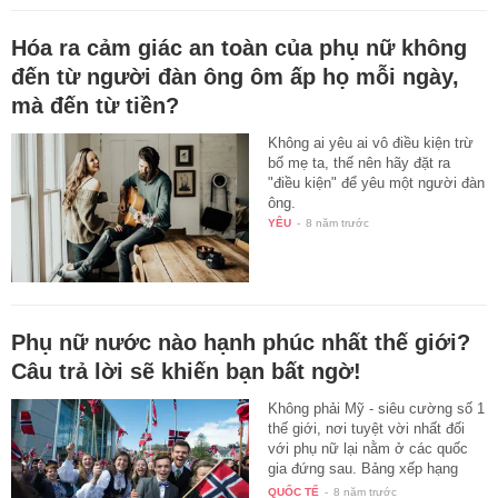
Hóa ra cảm giác an toàn của phụ nữ không
đến từ người đàn ông ôm ấp họ mỗi ngày,
mà đến từ tiền?
Không ai yêu ai vô điều kiện trừ
bố mẹ ta, thế nên hãy đặt ra
"điều kiện" để yêu một người đàn
ông.
YÊU
-
8 năm trước
Phụ nữ nước nào hạnh phúc nhất thế giới?
Câu trả lời sẽ khiến bạn bất ngờ!
Không phải Mỹ - siêu cường số 1
thế giới, nơi tuyệt vời nhất đối
với phụ nữ lại nằm ở các quốc
gia đứng sau. Bảng xếp hạng
này…
QUỐC TẾ
-
8 năm trước