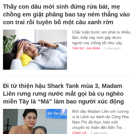
Thấy con dâu mới sinh đứng rửa bát, mẹ
chồng em giật phăng bao tay ném thẳng vào
con trai rồi tuyên bố một câu xanh rờn
Chắc kiếp trước em phải tu nhiều
lắm, kiếp này mới gặp được
người mẹ chồng tốt như vậy.
TÂM SỰ - GIA ĐÌNH
-
7 năm trước
Đi từ thiện hậu Shark Tank mùa 3, Madam
Liên rưng rưng nước mắt gọi bà cụ nghèo
miền Tây là “Má” làm bao người xúc động
Mới đây Madam Liên với cương
vị là Lãnh sự danh dự Cộng Hòa
Nam Phi đã thực hiện một
chuyến từ thiện đến Bến Tre…
CÔNG SỞ
-
7 năm trước