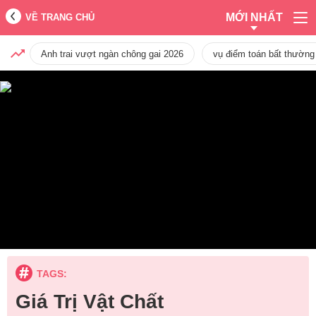
MỚI NHẤT
VỀ TRANG CHỦ
Anh trai vượt ngàn chông gai 2026
vụ điểm toán bất thường
TAGS:
Giá Trị Vật Chất