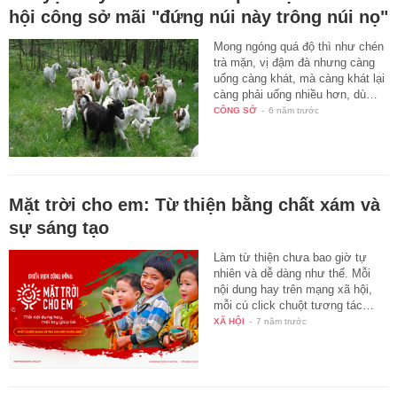
hội công sở mãi "đứng núi này trông núi nọ"
Mong ngóng quá độ thì như chén
trà mặn, vị đậm đà nhưng càng
uống càng khát, mà càng khát lại
càng phải uống nhiều hơn, dù…
CÔNG SỞ
-
6 năm trước
Mặt trời cho em: Từ thiện bằng chất xám và
sự sáng tạo
Làm từ thiện chưa bao giờ tự
nhiên và dễ dàng như thế. Mỗi
nội dung hay trên mạng xã hội,
mỗi cú click chuột tương tác…
XÃ HỘI
-
7 năm trước