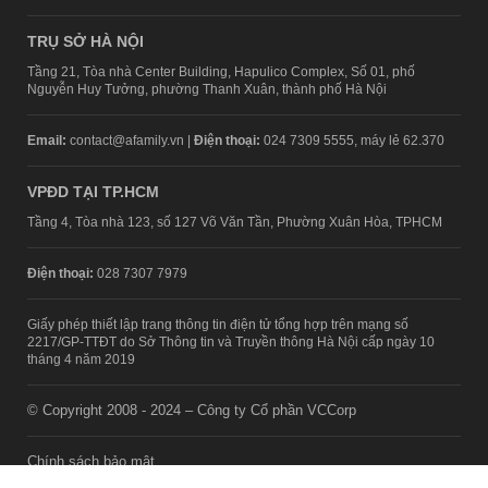
TRỤ SỞ HÀ NỘI
Tầng 21, Tòa nhà Center Building, Hapulico Complex, Số 01, phố
Nguyễn Huy Tưởng, phường Thanh Xuân, thành phố Hà Nội
Email:
contact@afamily.vn |
Điện thoại:
024 7309 5555, máy lẻ 62.370
VPĐD TẠI TP.HCM
Tầng 4, Tòa nhà 123, số 127 Võ Văn Tần, Phường Xuân Hòa, TPHCM
Điện thoại:
028 7307 7979
Giấy phép thiết lập trang thông tin điện tử tổng hợp trên mạng số
2217/GP-TTĐT do Sở Thông tin và Truyền thông Hà Nội cấp ngày 10
tháng 4 năm 2019
© Copyright 2008 - 2024 – Công ty Cổ phần VCCorp
Chính sách bảo mật