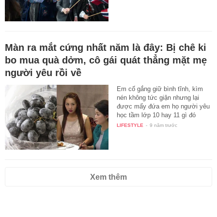
Màn ra mắt cứng nhất năm là đây: Bị chê ki
bo mua quà dởm, cô gái quát thẳng mặt mẹ
người yêu rồi về
Em cố gắng giữ bình tĩnh, kìm
nén không tức giận nhưng lại
được mấy đứa em họ người yêu
học tầm lớp 10 hay 11 gì đó
chỉ…
LIFESTYLE
-
9 năm trước
Xem thêm