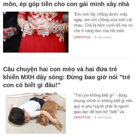
môn, ép góp tiền cho con gái mình xây nhà
''Em mới lấy chồng được mấy
ngày, em với chồng vừa mới cãi
nhau. Chả là hôm cưới bố mẹ có
cho ít vàng làm của hồi môn
còn…
LIFESTYLE
-
8 năm trước
Câu chuyện hai con mèo và hai đứa trẻ
khiến MXH dậy sóng: Đừng bao giờ nói "trẻ
con có biết gì đâu!"
"Trẻ con không biết gì" - đúng,
nhưng chính vì không biết gì nên
quý vị phụ huynh phải là người
giáo dục để bọn trẻ "biết" và…
LIFESTYLE
-
8 năm trước