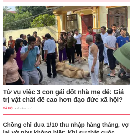
Từ vụ việc 3 con gái đốt nhà mẹ đẻ: Giá
trị vật chất đề cao hơn đạo đức xã hội?
XÃ HỘI
-
4 năm trước
Chồng chỉ đưa 1/10 thu nhập hàng tháng, vợ
lại vờ như không biết: Khi sự thật cuộc