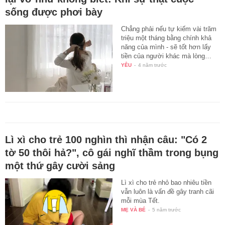
sống được phơi bày
Chẳng phải nếu tự kiếm vài trăm
triệu một tháng bằng chính khả
năng của mình - sẽ tốt hơn lấy
tiền của người khác mà lòng…
YÊU
-
4 năm trước
Lì xì cho trẻ 100 nghìn thì nhận câu: "Có 2
tờ 50 thôi hả?", cô gái nghĩ thầm trong bụng
một thứ gây cười sảng
Lì xì cho trẻ nhỏ bao nhiêu tiền
vẫn luôn là vấn đề gây tranh cãi
mỗi mùa Tết.
MẸ VÀ BÉ
-
5 năm trước