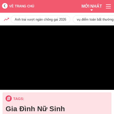
MỚI NHẤT
VỀ TRANG CHỦ
Anh trai vượt ngàn chông gai 2026
vụ điểm toán bất thường
TAGS:
Gia Đình Nữ Sinh