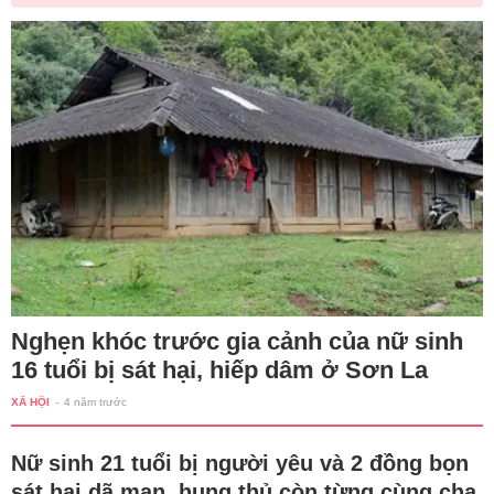
Nghẹn khóc trước gia cảnh của nữ sinh
16 tuổi bị sát hại, hiếp dâm ở Sơn La
XÃ HỘI
-
4 năm trước
Nữ sinh 21 tuổi bị người yêu và 2 đồng bọn
sát hại dã man, hung thủ còn từng cùng cha