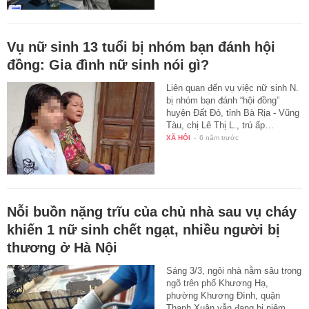
Vụ nữ sinh 13 tuổi bị nhóm bạn đánh hội
đồng: Gia đình nữ sinh nói gì?
Liên quan đến vụ việc nữ sinh N.
bị nhóm bạn đánh “hội đồng”
huyện Đất Đỏ, tỉnh Bà Rịa - Vũng
Tàu, chị Lê Thị L., trú ấp…
XÃ HỘI
-
6 năm trước
Nỗi buồn nặng trĩu của chủ nhà sau vụ cháy
khiến 1 nữ sinh chết ngạt, nhiều người bị
thương ở Hà Nội
Sáng 3/3, ngôi nhà nằm sâu trong
ngõ trên phố Khương Hạ,
phường Khương Đình, quận
Thanh Xuân vẫn đang bị niêm…