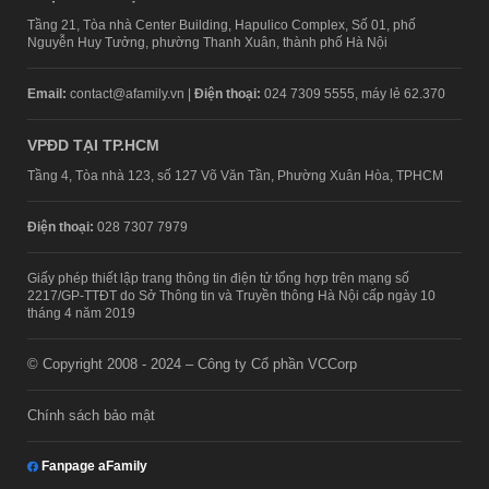
Tầng 21, Tòa nhà Center Building, Hapulico Complex, Số 01, phố
Nguyễn Huy Tưởng, phường Thanh Xuân, thành phố Hà Nội
Email:
contact@afamily.vn |
Điện thoại:
024 7309 5555, máy lẻ 62.370
VPĐD TẠI TP.HCM
Tầng 4, Tòa nhà 123, số 127 Võ Văn Tần, Phường Xuân Hòa, TPHCM
Điện thoại:
028 7307 7979
Giấy phép thiết lập trang thông tin điện tử tổng hợp trên mạng số
2217/GP-TTĐT do Sở Thông tin và Truyền thông Hà Nội cấp ngày 10
tháng 4 năm 2019
© Copyright 2008 - 2024 – Công ty Cổ phần VCCorp
Chính sách bảo mật
Fanpage aFamily