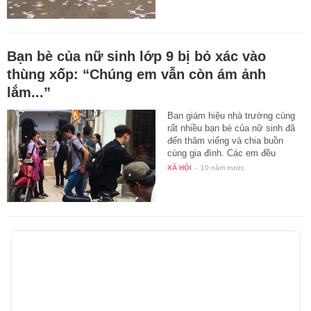
Bạn bè của nữ sinh lớp 9 bị bỏ xác vào
thùng xốp: “Chúng em vẫn còn ám ảnh
lắm...”
Ban giám hiệu nhà trường cùng
rất nhiều bạn bè của nữ sinh đã
đến thăm viếng và chia buồn
cùng gia đình. Các em đều
nghẹn…
XÃ HỘI
-
10 năm trước