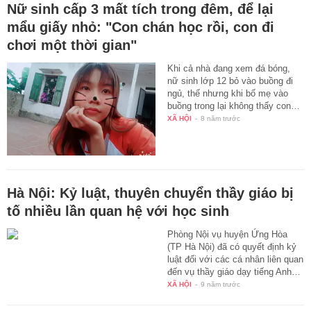
Nữ sinh cấp 3 mất tích trong đêm, để lại
mẩu giấy nhỏ: "Con chán học rồi, con đi
chơi một thời gian"
Khi cả nhà đang xem đá bóng,
nữ sinh lớp 12 bỏ vào buồng đi
ngủ, thế nhưng khi bố mẹ vào
buồng trong lại không thấy con…
XÃ HỘI
-
8 năm trước
Hà Nội: Kỷ luật, thuyên chuyển thầy giáo bị
tố nhiều lần quan hệ với học sinh
Phòng Nội vụ huyện Ứng Hòa
(TP Hà Nội) đã có quyết định kỷ
luật đối với các cá nhân liên quan
đến vụ thầy giáo dạy tiếng Anh…
XÃ HỘI
-
9 năm trước