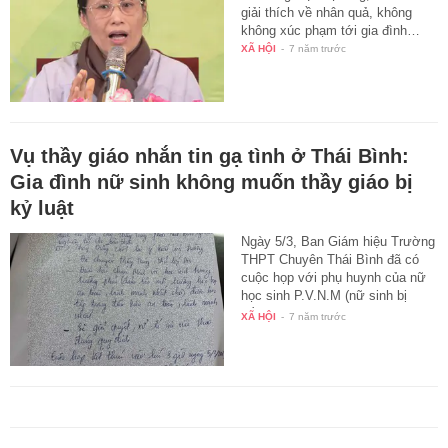
giải thích về nhân quả, không
không xúc phạm tới gia đình…
XÃ HỘI
-
7 năm trước
Vụ thầy giáo nhắn tin gạ tình ở Thái Bình:
Gia đình nữ sinh không muốn thầy giáo bị
kỷ luật
Ngày 5/3, Ban Giám hiệu Trường
THPT Chuyên Thái Bình đã có
cuộc họp với phụ huynh của nữ
học sinh P.V.N.M (nữ sinh bị
thầy…
XÃ HỘI
-
7 năm trước