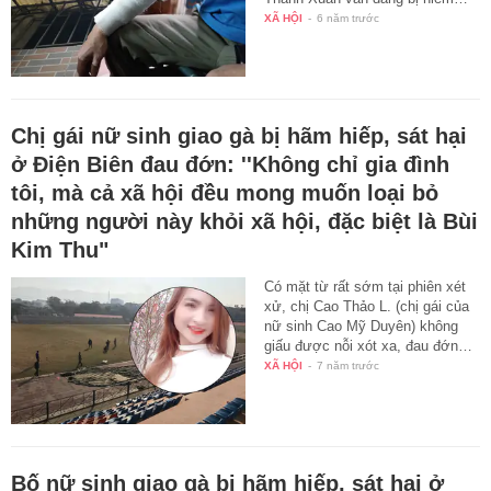
XÃ HỘI
-
6 năm trước
Chị gái nữ sinh giao gà bị hãm hiếp, sát hại
ở Điện Biên đau đớn: ''Không chỉ gia đình
tôi, mà cả xã hội đều mong muốn loại bỏ
những người này khỏi xã hội, đặc biệt là Bùi
Kim Thu"
Có mặt từ rất sớm tại phiên xét
xử, chị Cao Thảo L. (chị gái của
nữ sinh Cao Mỹ Duyên) không
giấu được nỗi xót xa, đau đớn…
XÃ HỘI
-
7 năm trước
Bố nữ sinh giao gà bị hãm hiếp, sát hại ở