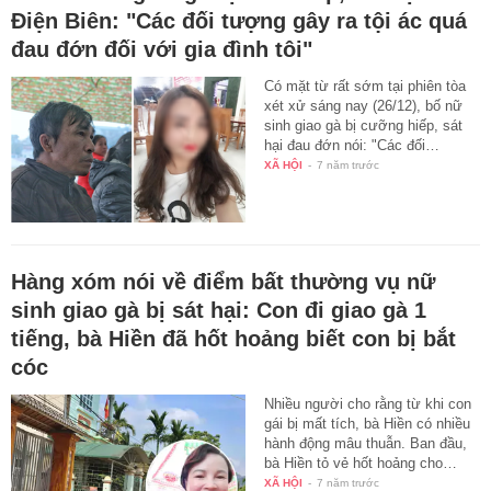
Điện Biên: "Các đối tượng gây ra tội ác quá
đau đớn đối với gia đình tôi"
Có mặt từ rất sớm tại phiên tòa
xét xử sáng nay (26/12), bố nữ
sinh giao gà bị cưỡng hiếp, sát
hại đau đớn nói: "Các đối…
XÃ HỘI
-
7 năm trước
Hàng xóm nói về điểm bất thường vụ nữ
sinh giao gà bị sát hại: Con đi giao gà 1
tiếng, bà Hiền đã hốt hoảng biết con bị bắt
cóc
Nhiều người cho rằng từ khi con
gái bị mất tích, bà Hiền có nhiều
hành động mâu thuẫn. Ban đầu,
bà Hiền tỏ vẻ hốt hoảng cho…
XÃ HỘI
-
7 năm trước