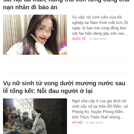
nạn nhân đi báo án
Vụ việc nữ sinh viên vừa tốt
nghiệp tại Nam Kinh mất tích 25
ngày, bị bạn trai cùng đồng bọn
sát hại hiện đang gây xôn xao…
QUỐC TẾ
-
6 năm trước
Vụ nữ sinh tử vong dưới mương nước sau
lễ tổng kết: Nỗi đau người ở lại
Ngôi nhà cấp 4 của gia đình nữ
sinh xấu số tại thôn Bồ Điền, xã
Phong An, huyện Phong Điền,
tỉnh Thừa Thiên Huế những…
XÃ HỘI
-
6 năm trước