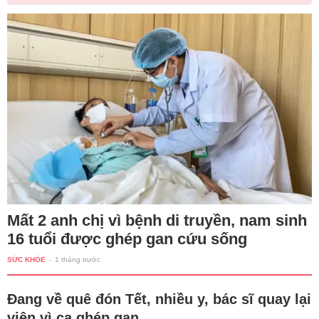
Mất 2 anh chị vì bệnh di truyền, nam sinh
16 tuổi được ghép gan cứu sống
SỨC KHỎE
-
1 tháng trước
Đang về quê đón Tết, nhiều y, bác sĩ quay lại
viện vì ca ghép gan