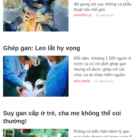
đổi giọng nói sau những ca phẫu
thuật trên thế giới.
CHUYỆN LẠ
-
12 năm trước
Ghép gan: Leo lắt hy vọng
Mỗi năm, khoảng 1.500 người ở
nước ta có chỉ định ghép gan
nhưng số được ghép chỉ vài
chục ca do khan hiếm nguồn
tạng…
SỨC KHỎE
-
12 năm trước
Suy gan cấp ở trẻ, cha mẹ không thể coi
thường!
Không có biểu hiện bệnh lý gan
mạn tính nhưng chỉ trong vòng 8