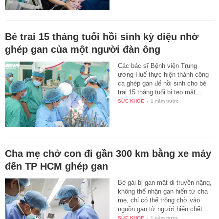
Bé trai 15 tháng tuổi hồi sinh kỳ diệu nhờ
ghép gan của một người đàn ông
Các bác sĩ Bệnh viện Trung
ương Huế thực hiện thành công
ca ghép gan để hồi sinh cho bé
trai 15 tháng tuổi bị teo mật…
SỨC KHỎE
-
1 năm trước
Cha mẹ chở con đi gần 300 km bằng xe máy
đến TP HCM ghép gan
Bé gái bị gan mật di truyền nặng,
không thể nhận gan hiến từ cha
mẹ, chỉ có thể trông chờ vào
nguồn gan từ người hiến chết…
SỨC KHỎE
-
1 năm trước