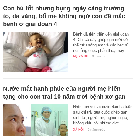
Con bú tốt nhưng bụng ngày càng trướng
to, da vàng, bố mẹ không ngờ con đã mắc
bệnh ở giai đoạn 4
Bệnh đã tiến triển đến giai đoạn
4. Chỉ có cấy ghép gan mới có
thể cứu sống em và các bác sĩ
nói rằng cuộc phẫu thuật này…
MẸ VÀ BÉ
-
9 năm trước
Nước mắt hạnh phúc của người mẹ hiến
tạng cho con trai 10 năm trời bệnh xơ gan
Nhìn con vui vẻ cười đùa ba tuần
sau khi trải qua cuộc ghép gan
sinh tử, người mẹ nghẹn ngào,
không giấu nỗi những giọt
nước…
XÃ HỘI
-
9 năm trước