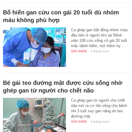
Bố hiến gan cứu con gái 20 tuổi dù nhóm
máu không phù hợp
Ca ghép gan bất đồng nhóm máu
đầu tiên ở người lớn tại Bệnh
viện 108 cứu sống cô gái 20 tuổi
mắc bệnh hiếm, mở thêm hy…
SỨC KHỎE
-
8 tháng trước
Bé gái teo đường mật được cứu sống nhờ
ghép gan từ người cho chết não
Ca ghép gan từ người cho chết
não mở ra cơ hội sống cho bệnh
nhi 3 tuổi suy gan nặng do teo
đường mật.
SỨC KHỎE
-
9 tháng trước