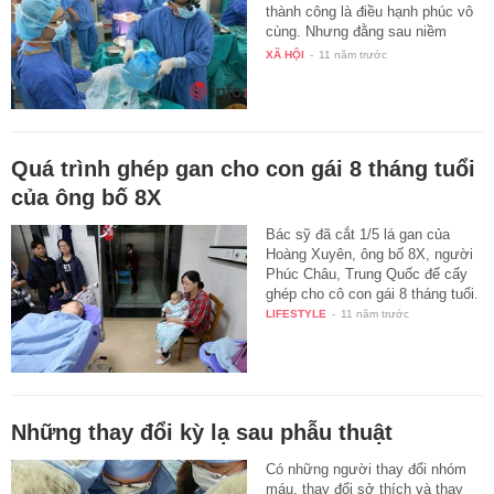
thành công là điều hạnh phúc vô
cùng. Nhưng đằng sau niềm
hạnh…
XÃ HỘI
-
11 năm trước
Quá trình ghép gan cho con gái 8 tháng tuổi
của ông bố 8X
Bác sỹ đã cắt 1/5 lá gan của
Hoàng Xuyên, ông bố 8X, người
Phúc Châu, Trung Quốc để cấy
ghép cho cô con gái 8 tháng tuổi.
LIFESTYLE
-
11 năm trước
Những thay đổi kỳ lạ sau phẫu thuật
Có những người thay đổi nhóm
máu, thay đổi sở thích và thay