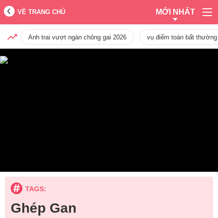
MỚI NHẤT
VỀ TRANG CHỦ
Anh trai vượt ngàn chông gai 2026
vụ điểm toán bất thường
TAGS:
Ghép Gan