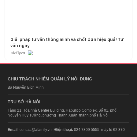
Giải pháp tư vấn thông minh và chốt đơn hiệu quả! Tư
vấn ngay!
bizfly.vn
CHỊU TRÁCH NHIỆM QUẢN LÝ NỘI DUNG
Bà Nguyễn Bích Minh
TRỤ SỞ HÀ NỘI
Tầng 21, Tòa nhà Center Building, Hapulico Complex, Số 01, phố
Nguyễn Huy Tưởng, phường Thanh Xuân, thành phố Hà Nội
Email:
contact@afamily.vn |
Điện thoại:
024 7309 5555, máy lẻ 62.370