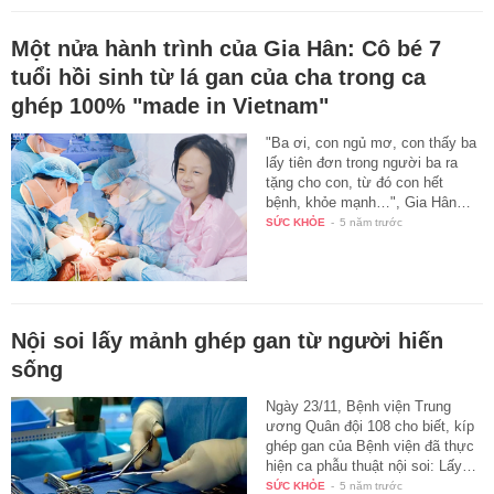
Một nửa hành trình của Gia Hân: Cô bé 7
tuổi hồi sinh từ lá gan của cha trong ca
ghép 100% "made in Vietnam"
"Ba ơi, con ngủ mơ, con thấy ba
lấy tiên đơn trong người ba ra
tặng cho con, từ đó con hết
bệnh, khỏe mạnh…", Gia Hân…
SỨC KHỎE
-
5 năm trước
Nội soi lấy mảnh ghép gan từ người hiến
sống
Ngày 23/11, Bệnh viện Trung
ương Quân đội 108 cho biết, kíp
ghép gan của Bệnh viện đã thực
hiện ca phẫu thuật nội soi: Lấy…
SỨC KHỎE
-
5 năm trước