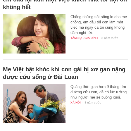
không hết
Chẳng những sốt sắng lo cho mẹ
chồng, em dâu tôi còn làm một
việc mà ngay cả tôi cũng không
dám nghĩ tới.
TÂM SỰ - GIA ĐÌNH
-
8 năm trước
Mẹ Việt bật khóc khi con gái bị xơ gan nặng
được cứu sống ở Đài Loan
Quãng thời gian hơn 9 tháng tìm
đường cứu con, đã có lúc tưởng
như người mẹ sẽ buông xuôi.
XÃ HỘI
-
8 năm trước