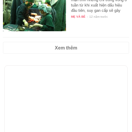
tuần từ khi xuất hiện dấu hiệu
đầu tiên, suy gan cấp sẽ gây
hoại…
MẸ VÀ BÉ
-
12 năm trước
Xem thêm