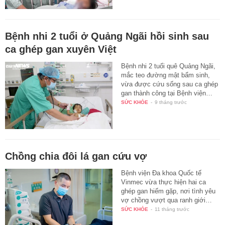
Bệnh nhi 2 tuổi ở Quảng Ngãi hồi sinh sau
ca ghép gan xuyên Việt
Bệnh nhi 2 tuổi quê Quảng Ngãi,
mắc teo đường mật bẩm sinh,
vừa được cứu sống sau ca ghép
gan thành công tại Bệnh viện…
SỨC KHỎE
-
9 tháng trước
Chồng chia đôi lá gan cứu vợ
Bệnh viện Đa khoa Quốc tế
Vinmec vừa thực hiện hai ca
ghép gan hiếm gặp, nơi tình yêu
vợ chồng vượt qua ranh giới…
SỨC KHỎE
-
11 tháng trước