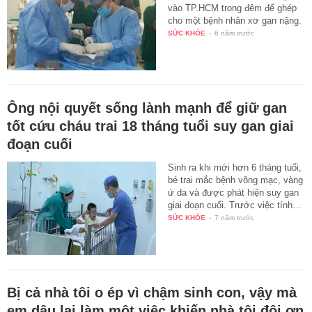
vào TP.HCM trong đêm để ghép
cho một bệnh nhân xơ gan nặng.
SỨC KHỎE
-
6 năm trước
Ông nội quyết sống lành mạnh để giữ gan
tốt cứu cháu trai 18 tháng tuổi suy gan giai
đoạn cuối
Sinh ra khi mới hơn 6 tháng tuổi,
bé trai mắc bệnh võng mạc, vàng
ứ da và được phát hiện suy gan
giai đoạn cuối. Trước việc tính…
SỨC KHỎE
-
7 năm trước
Bị cả nhà tôi o ép vì chậm sinh con, vậy mà
em dâu lại làm một việc khiến nhà tôi đội ơn