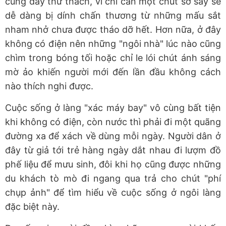
cũng đầy thử thách, vì chỉ cần một chút sơ sẩy sẽ
dễ dàng bị dính chấn thương từ những mấu sắt
nham nhở chưa được tháo dỡ hết. Hơn nữa, ở đây
không có điện nên những "ngôi nhà" lúc nào cũng
chìm trong bóng tối hoặc chỉ le lói chút ánh sáng
mờ ảo khiến người mới đến lần đầu không cách
nào thích nghi được.
Cuộc sống ở làng "xác máy bay" vô cùng bất tiện
khi không có điện, còn nước thì phải đi một quãng
đường xa để xách về dùng mỗi ngày. Người dân ở
đây từ giả tới trẻ hàng ngày dắt nhau đi lượm đồ
phế liệu để mưu sinh, đôi khi họ cũng được những
du khách tò mò đi ngang qua trả cho chút "phí
chụp ảnh" để tìm hiểu về cuộc sống ở ngôi làng
đặc biệt này.