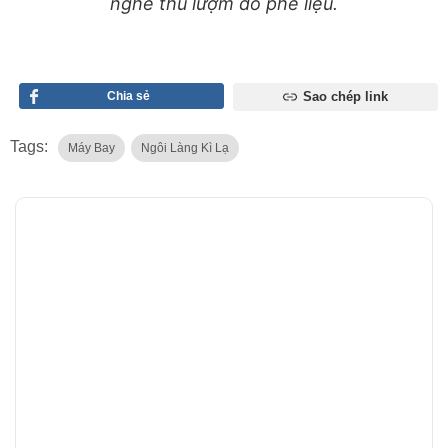
nghề thu lượm đồ phế liệu.
Chia sẻ
Sao chép link
Tags:
Máy Bay
Ngôi Làng Kì Lạ