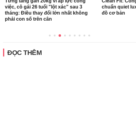
Từng tăng gần 20kg vì áp lực công
Clean Fit: Cô
việc, cô gái 26 tuổi "lột xác" sau 3
chuẩn quiet l
tháng: Điều thay đổi lớn nhất không
đồ cơ bản
phải con số trên cân
ĐỌC THÊM