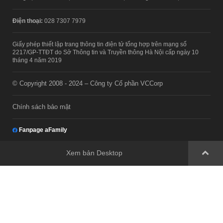
Điện thoại:
028 7307 7979
Giấy phép thiết lập trang thông tin điện tử tổng hợp trên mạng số
2217/GP-TTĐT do Sở Thông tin và Truyền thông Hà Nội cấp ngày 10
tháng 4 năm 2019
© Copyright 2008 - 2024 – Công ty Cổ phần VCCorp
Chính sách bảo mật
Fanpage aFamily
Xem bản Desktop