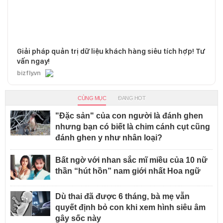
Giải pháp quản trị dữ liệu khách hàng siêu tích hợp! Tư
vấn ngay!
bizfly.vn
CÙNG MỤC
ĐANG HOT
"Đặc sản" của con người là đánh ghen
nhưng bạn có biết là chim cánh cụt cũng
đánh ghen y như nhân loại?
Bất ngờ với nhan sắc mĩ miều của 10 nữ
thần “hút hồn” nam giới nhất Hoa ngữ
Dù thai đã được 6 tháng, bà mẹ vẫn
quyết định bỏ con khi xem hình siêu âm
gây sốc này