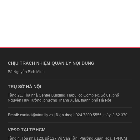
CHỊU TRÁCH NHIỆM QUẢN LÝ NỘI DUNG
Bà Nguyễn Bích Minh
TRỤ SỞ HÀ NỘI
Tầng 21, Tòa nhà Center Building, Hapulico Complex, Số 01, phố
Nguyễn Huy Tưởng, phường Thanh Xuân, thành phố Hà Nội
Email:
contact@afamily.vn |
Điện thoại:
024 7309 5555, máy lẻ 62.370
VPĐD TẠI TP.HCM
Tầng 4, Tòa nhà 123, số 127 Võ Văn Tần, Phường Xuân Hòa, TPHCM