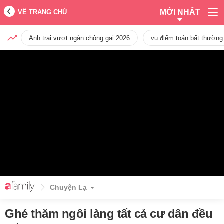
MỚI NHẤT
VỀ TRANG CHỦ
Anh trai vượt ngàn chông gai 2026
vụ điểm toán bất thường
Chuyện Lạ
Ghé thăm ngôi làng tất cả cư dân đều