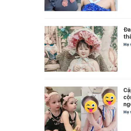
Đa
th
Mẹ 
Cặ
cộ
ng
Mẹ 