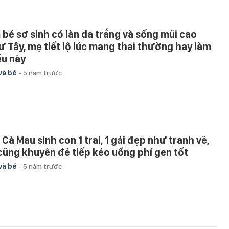
 bé sơ sinh có làn da trắng và sống mũi cao
ư Tây, mẹ tiết lộ lúc mang thai thường hay làm
ều này
và bé
-
5 năm trước
 Cà Mau sinh con 1 trai, 1 gái đẹp như tranh vẽ,
 cũng khuyên đẻ tiếp kẻo uổng phí gen tốt
và bé
-
5 năm trước