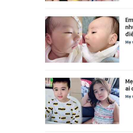
Em
nh
đi
Mẹ 
Mẹ
ai
Mẹ 