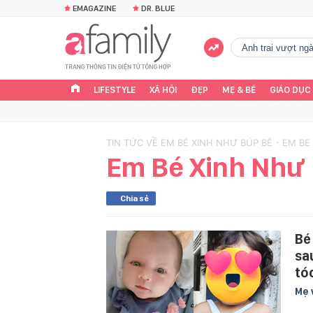
EMAGAZINE
DR. BLUE
Anh trai vượt n
LIFESTYLE
XÃ HỘI
ĐẸP
MẸ & BÉ
GIÁO DỤC
TIN TỨC VỀ EM BÉ XINH NHƯ BÚP BÊ - EM BE
Em Bé Xinh Như
Chia sẻ
Bé 
sa
tó
Mẹ 