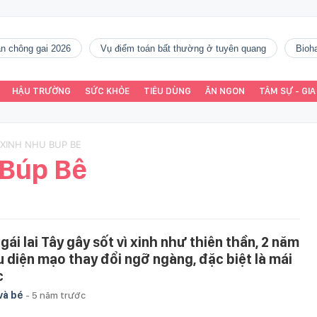
gàn chông gai 2026
vụ điểm toán bất thường ở tuyên quang
Bio
HẬU TRƯỜNG
SỨC KHỎE
TIÊU DÙNG
ĂN NGON
TÂM SỰ - GIA
 XINH NHU BUP BE
 Búp Bê
gái lai Tây gây sốt vì xinh như thiên thần, 2 năm
u diện mạo thay đổi ngỡ ngàng, đặc biệt là mái
c
và bé
-
5 năm trước