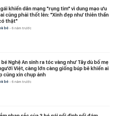
 gái khiến dân mạng "rụng tim" vì dung mạo ưu
, ai cũng phải thốt lên: "Xinh đẹp như thiên thần
có thật"
và bé
-
6 năm trước
 bé Nghệ An sinh ra tóc vàng như Tây dù bố mẹ
 người Việt, càng lớn càng giống búp bê khiến ai
p cũng xin chụp ảnh
và bé
-
6 năm trước
ắm nhan sắc của 3 bé gái nổi đình nổi đám