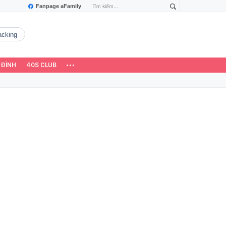
Fanpage aFamily
hacking
 ĐÌNH
40S CLUB