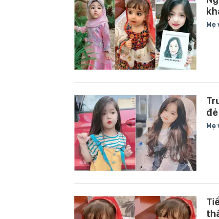
kh
Mẹ 
Tr
đẻ
Mẹ 
Ti
th