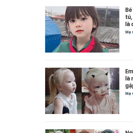
Bé
tú
là 
Mẹ 
Em
là
gặ
Mẹ 
Ng