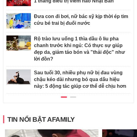
1 tháng điều trị viêm não Nhật Bản
Đưa con đi bơi, nữ bác sỹ kịp thời ép tim
cứu bé trai bị đuối nước
Rộ trào lưu uống 1 thìa dầu ô liu pha
chanh trước khi ngủ: Có thực sự giúp
đẹp da, giảm táo bón và "thải độc" như
lời đồn?
Sau tuổi 30, nhiều phụ nữ bị đau vùng
chậu kéo dài nhưng bỏ qua dấu hiệu
này: 5 động tác giúp cơ thể dễ chịu hơn
TIN NỔI BẬT AFAMILY