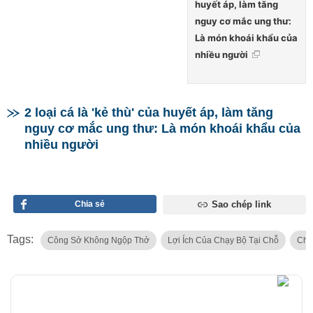
huyết áp, làm tăng
nguy cơ mắc ung thư:
Là món khoái khẩu của
nhiều người
2 loại cá là 'kẻ thù' của huyết áp, làm tăng
nguy cơ mắc ung thư: Là món khoái khẩu của
nhiều người
Chia sẻ
Sao chép link
Tags:
Công Sở Không Ngộp Thở
Lợi Ích Của Chạy Bộ Tại Chỗ
Chạ