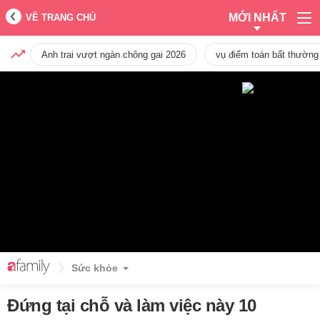
MỚI NHẤT
VỀ TRANG CHỦ
Anh trai vượt ngàn chông gai 2026
vụ điểm toán bất thường
Sức khỏe
Đứng tại chỗ và làm việc này 10