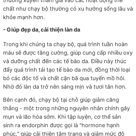
thường xuyên tham gia vào các hoạt động thể
chất như chạy bộ thường có xu hướng sống lâu và
khỏe mạnh hơn.
- Giúp đẹp da, cải thiện làn da
Trong khi chúng ta chạy bộ, quá trình tuần hoàn
máu sẽ được tăng cường, giúp cung cấp nhiều oxy
và dưỡng chất đến các tế bào da. Điều này thúc
đẩy quá trình tái tạo tế bào da mới, đồng thời loại
bỏ các độc tố và chất cặn bã qua tuyến mồ hôi.
Nhờ đó làn da trở nên sáng mịn và tươi tắn hơn.
Bên cạnh đó, chạy bộ tại chỗ giúp giảm căng
thẳng - một trong những nguyên nhân chính gây
mụn và lão hóa sớm. Khi tập luyện, cơ thể sản
sinh ra endorphin được gọi là "hormone hạnh
phúc," giúp cải thiện tâm trạng và giảm mức độ