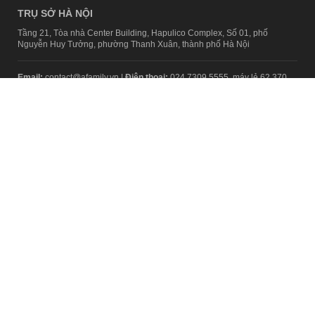
TRỤ SỞ HÀ NỘI
Tầng 21, Tòa nhà Center Building, Hapulico Complex, Số 01, phố
Nguyễn Huy Tưởng, phường Thanh Xuân, thành phố Hà Nội
Email:
contact@afamily.vn |
Điện thoại:
024 7309 5555, máy lẻ 62.370
VPĐD TẠI TP.HCM
Tầng 4, Tòa nhà 123, số 127 Võ Văn Tần, Phường Xuân Hòa, TPHCM
Điện thoại:
028 7307 7979
Giấy phép thiết lập trang thông tin điện tử tổng hợp trên mạng số
2217/GP-TTĐT do Sở Thông tin và Truyền thông Hà Nội cấp ngày 10
tháng 4 năm 2019
© Copyright 2008 - 2024 – Công ty Cổ phần VCCorp
Chính sách bảo mật