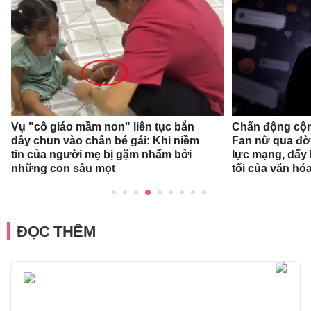
Vụ "cô giáo mầm non" liên tục bắn
Chấn động cộn
dây chun vào chân bé gái: Khi niềm
Fan nữ qua đời
tin của người mẹ bị gặm nhấm bởi
lực mạng, dấy 
những con sâu mọt
tối của văn hóa
ĐỌC THÊM