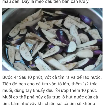
màu đen. Đây là mẹo đầu tiên bạn cần lưu ý.
Bước 4: Sau 10 phút, vớt cà tím ra và để ráo nước.
Tiếp đó bạn cho cà tím vào tô lớn, thêm 1/2 thìa
muối, dùng tay khuấy đều rồi ướp thêm 10 phút.
Muối có thể phá hủy cấu trúc lỗ hút nước của cà
tím. Làm như vậy khi chiên sơ, cà tím sẽ không