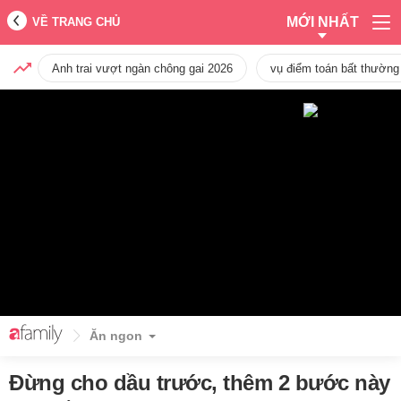
MỚI NHẤT
VỀ TRANG CHỦ
Anh trai vượt ngàn chông gai 2026
vụ điểm toán bất thường
Ăn ngon
Đừng cho dầu trước, thêm 2 bước này