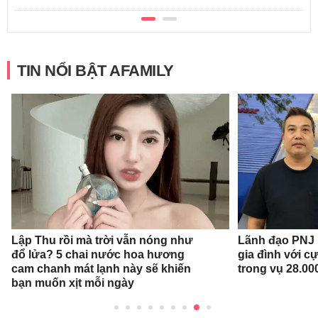
TIN NỔI BẬT AFAMILY
Lập Thu rồi mà trời vẫn nóng như
Lãnh đạo PNJ n
đổ lửa? 5 chai nước hoa hương
gia đình với c
cam chanh mát lạnh này sẽ khiến
trong vụ 28.00
bạn muốn xịt mỗi ngày