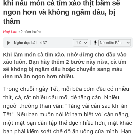
khi nấu món cà tím xào thịt băm sẽ
ngon hơn và không ngấm dầu, bị
thâm
Huệ Lan
2 năm trước
Nghe đọc bài
4:37
Khi làm món cà tím xào, nhớ đừng cho dầu vào
xào luôn. Bạn hãy thêm 2 bước này nữa, cà tím
sẽ không bị ngấm dầu hoặc chuyển sang màu
đen mà ăn ngon hơn nhiều.
Trong chuỗi ngày Tết, mỗi bữa cơm đều có nhiều
thịt, cá, rất nhiều dầu mỡ, dễ tăng cân. Nhiều
người thường than vãn: "Tăng vài cân sau khi ăn
Tết". Nếu bạn muốn nói lời tạm biệt với cân nặng,
một mặt bạn cần tập thể dục nhiều hơn, mặt khác
bạn phải kiểm soát chế độ ăn uống của mình. Hạn