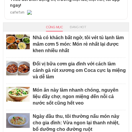
ngay!
cafef.vn
CÙNG MỤC
ĐANG HOT
Nhà có khách bất ngờ, tôi vét tủ lạnh làm
mâm cơm 5 món: Món rẻ nhất lại được
khen nhiều nhất
Đổi vị bữa cơm gia đình với cách làm
cánh gà rút xương om Coca cực lạ miệng
và dễ làm
Món ăn này làm nhanh chóng, nguyên
liệu đầy chợ, ngon miệng đến nỗi cả
nước sốt cũng hết veo
Ngày đầu thu, tôi thường nấu món này
cho gia đình: Vừa ngon lại thanh nhiệt,
bổ dưỡng cho đường ruột