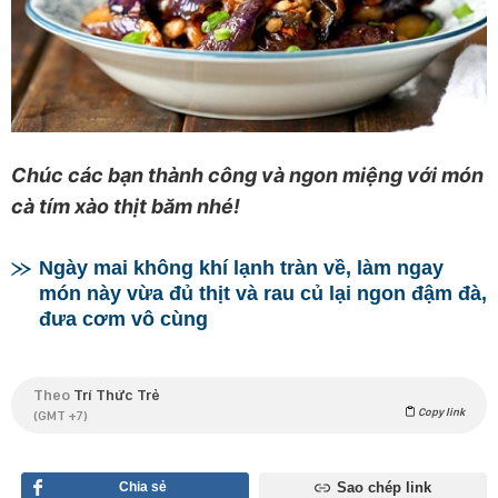
Chúc các bạn thành công và ngon miệng với món
cà tím xào thịt băm nhé!
Ngày mai không khí lạnh tràn về, làm ngay
món này vừa đủ thịt và rau củ lại ngon đậm đà,
đưa cơm vô cùng
Theo
Trí Thức Trẻ
Copy link
(GMT +7)
Chia sẻ
Sao chép link