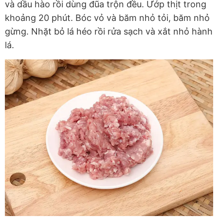
và dầu hào rồi dùng đũa trộn đều. Ướp thịt trong
khoảng 20 phút. Bóc vỏ và băm nhỏ tỏi, băm nhỏ
gừng. Nhặt bỏ lá héo rồi rửa sạch và xắt nhỏ hành
lá.