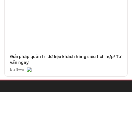
vấn ngay!
bizfly.vn
CHỊU TRÁCH NHIỆM QUẢN LÝ NỘI DUNG
Bà Nguyễn Bích Minh
TRỤ SỞ HÀ NỘI
Tầng 21, Tòa nhà Center Building, Hapulico Complex, Số 01, phố
Nguyễn Huy Tưởng, phường Thanh Xuân, thành phố Hà Nội
Email:
contact@afamily.vn |
Điện thoại:
024 7309 5555, máy lẻ 62.370
VPĐD TẠI TP.HCM
Tầng 4, Tòa nhà 123, số 127 Võ Văn Tần, Phường Xuân Hòa, TPHCM
Điện thoại:
028 7307 7979