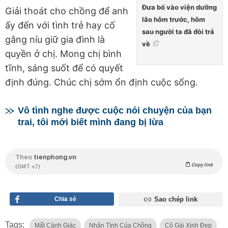
Đưa bố vào viện dưỡng
Giải thoát cho chồng để anh
lão hôm trước, hôm
ấy đến với tình trẻ hay cố
sau người ta đã đòi trả
gắng níu giữ gia đình là
về
quyền ở chị. Mong chị bình
tĩnh, sáng suốt để có quyết
định đúng. Chúc chị sớm ổn định cuộc sống.
Vô tình nghe được cuộc nói chuyện của bạn
trai, tôi mới biết mình đang bị lừa
Theo
tienphong.vn
Copy link
(GMT +7)
Chia sẻ
Sao chép link
Tags:
Mất Cảnh Giác
Nhân Tình Của Chồng
Cô Gái Xinh Đẹp