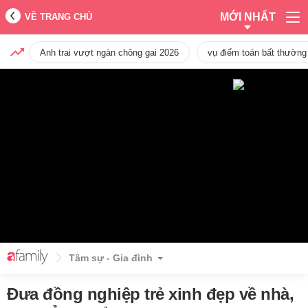
MỚI NHẤT
VỀ TRANG CHỦ
Anh trai vượt ngàn chông gai 2026
vụ điểm toán bất thường
Tâm sự - Gia đình
Đưa đồng nghiệp trẻ xinh đẹp về nhà,