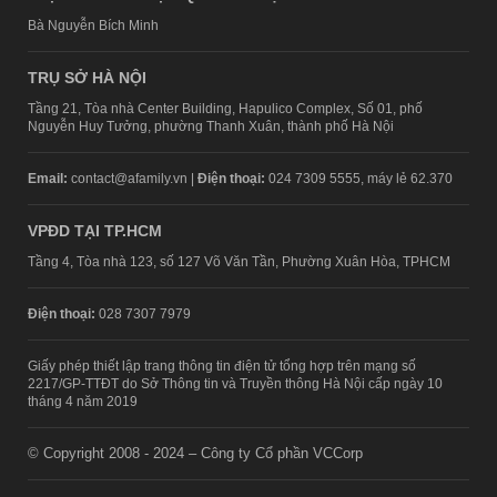
Bà Nguyễn Bích Minh
TRỤ SỞ HÀ NỘI
Tầng 21, Tòa nhà Center Building, Hapulico Complex, Số 01, phố
Nguyễn Huy Tưởng, phường Thanh Xuân, thành phố Hà Nội
Email:
contact@afamily.vn |
Điện thoại:
024 7309 5555, máy lẻ 62.370
VPĐD TẠI TP.HCM
Tầng 4, Tòa nhà 123, số 127 Võ Văn Tần, Phường Xuân Hòa, TPHCM
Điện thoại:
028 7307 7979
Giấy phép thiết lập trang thông tin điện tử tổng hợp trên mạng số
2217/GP-TTĐT do Sở Thông tin và Truyền thông Hà Nội cấp ngày 10
tháng 4 năm 2019
© Copyright 2008 - 2024 – Công ty Cổ phần VCCorp