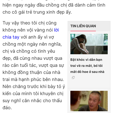
hiện ngay ngày đầu chồng chị đã dành cảm tình
cho cô gái trẻ trung xinh đẹp ấy.
Tuy vậy theo tôi chị cũng
TIN LIÊN QUAN
không nên vội vàng nói
lời
chia tay
với anh ấy vì vợ
chồng một ngày nên nghĩa,
chị và chồng có tình yêu
đẹp, đã cùng nhau vượt qua
Bật khóc vì dẫn bạn
rào cản tuổi tác, vượt qua sự
trai về ra mắt, bố tôi
mắt đỏ hoe ở sau nhà
không đồng thuận của nhà
trai mà hạnh phúc bên nhau.
Nên chăng trước khi bày tỏ ý
kiến của mình tôi khuyên chị
suy nghĩ cân nhắc cho thấu
đáo.