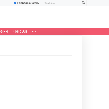
Fanpage aFamily
 ĐÌNH
40S CLUB