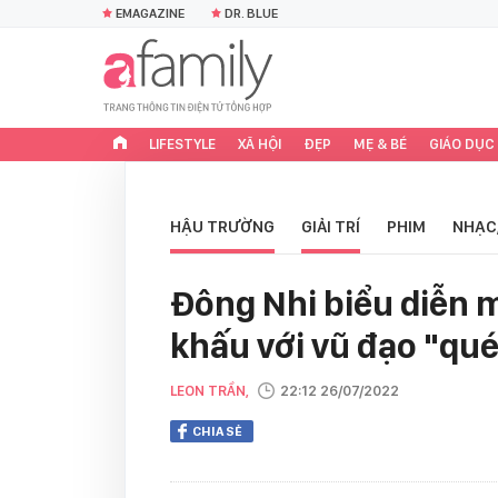
EMAGAZINE
DR. BLUE
LIFESTYLE
XÃ HỘI
ĐẸP
MẸ & BÉ
GIÁO DỤC
HẬU TRƯỜNG
GIẢI TRÍ
PHIM
NHẠC
Đông Nhi biểu diễn 
khấu với vũ đạo "qué
LEON TRẦN,
22:12 26/07/2022
CHIA SẺ