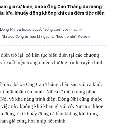
ham gia sự kiện, bà xã Ông Cao Thắng đã mang
u lửa, khuấy động không khí của đêm tiệc diễn
 Đông Nhi và Isaac quyết "sống còn" với nhau
hi xúc động tự hào khi gặp lại "học trò nhí" Kellie
iễn trở lại, cô liên tục biểu diễn tại các chương
 và xuất hiện trong nhiều chương trình truyền hình
ới đây, bà xã Ông Cao Thắng chào sân với ca khúc
hit mới nhất của mình. Nữ ca sĩ diện trang phục
 Nói về khả năng trình diễn, Đông Nhi cũng thuộc
 việc này không khó khăn gì với cô. Nữ ca sĩ khoe
sôi động. Cô khuấy động cả bầu không khí trong
hán giả cùng hòa nhịp hết mình.