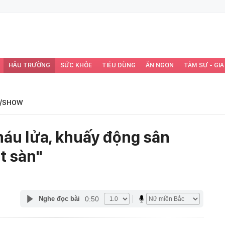
HẬU TRƯỜNG
SỨC KHỎE
TIÊU DÙNG
ĂN NGON
TÂM SỰ - GIA
/SHOW
máu lửa, khuấy động sân
t sàn"
0:50
Nghe đọc bài