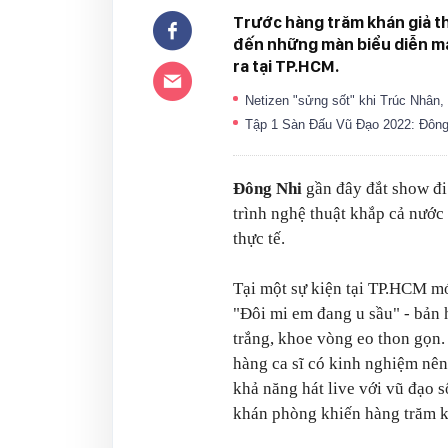
Trước hàng trăm khán giả t
đến những màn biểu diễn má
ra tại TP.HCM.
Netizen "sửng sốt" khi Trúc Nhân,
Tập 1 Sàn Đấu Vũ Đạo 2022: Đông N
Đông Nhi
gần đây đắt show đi d
trình nghệ thuật khắp cả nước
thực tế.
Tại một sự kiện tại TP.HCM m
"Đôi mi em đang u sầu" - bản 
trắng, khoe vòng eo thon gọn.
hàng ca sĩ có kinh nghiệm nên
khả năng hát live với vũ đạo 
khán phòng khiến hàng trăm k