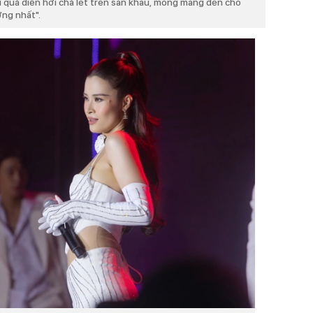
ui quá diễn hơi chà lết trên sân khấu, mong mang đến cho
ợng nhất".