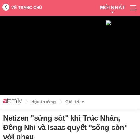
MỚI NHẤT
VỀ TRANG CHỦ
Hậu trường
Giải trí
Netizen "sửng sốt" khi Trúc Nhân,
Đông Nhi và Isaac quyết "sống còn"
với nhau