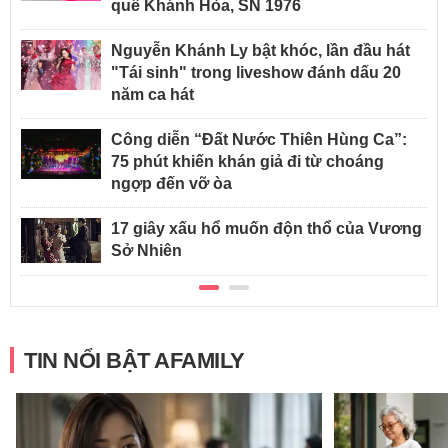
quê Khánh Hòa, SN 1976
Nguyễn Khánh Ly bật khóc, lần đầu hát
"Tái sinh" trong liveshow đánh dấu 20
năm ca hát
Công diễn “Đất Nước Thiên Hùng Ca”:
75 phút khiến khán giả đi từ choáng
ngợp đến vỡ òa
17 giây xấu hổ muốn độn thổ của Vương
Sở Nhiên
TIN NỔI BẬT AFAMILY