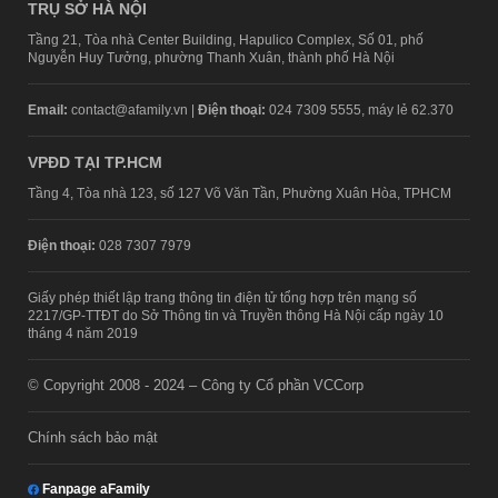
TRỤ SỞ HÀ NỘI
Tầng 21, Tòa nhà Center Building, Hapulico Complex, Số 01, phố
Nguyễn Huy Tưởng, phường Thanh Xuân, thành phố Hà Nội
Email:
contact@afamily.vn |
Điện thoại:
024 7309 5555, máy lẻ 62.370
VPĐD TẠI TP.HCM
Tầng 4, Tòa nhà 123, số 127 Võ Văn Tần, Phường Xuân Hòa, TPHCM
Điện thoại:
028 7307 7979
Giấy phép thiết lập trang thông tin điện tử tổng hợp trên mạng số
2217/GP-TTĐT do Sở Thông tin và Truyền thông Hà Nội cấp ngày 10
tháng 4 năm 2019
© Copyright 2008 - 2024 – Công ty Cổ phần VCCorp
Chính sách bảo mật
Fanpage aFamily