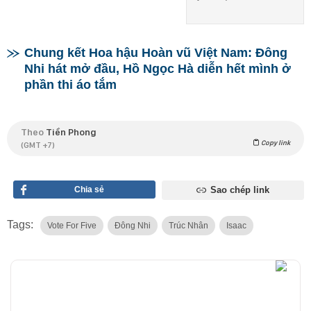
Chung kết Hoa hậu Hoàn vũ Việt Nam: Đông
Nhi hát mở đầu, Hồ Ngọc Hà diễn hết mình ở
phần thi áo tắm
Theo
Tiền Phong
Copy link
(GMT +7)
Chia sẻ
Sao chép link
Tags:
Vote For Five
Đông Nhi
Trúc Nhân
Isaac