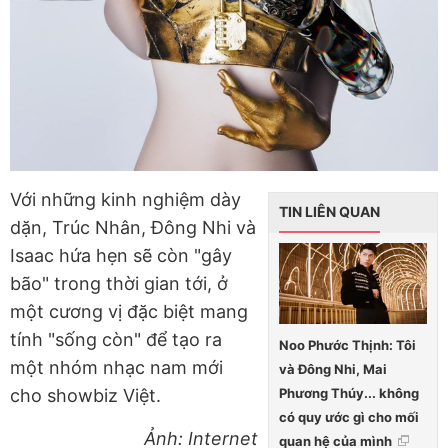
Với những kinh nghiệm dày
TIN LIÊN QUAN
dặn, Trúc Nhân, Đông Nhi và
Isaac hứa hẹn sẽ còn "gây
bão" trong thời gian tới, ở
một cương vị đặc biệt mang
tính "sống còn" để tạo ra
Noo Phước Thịnh: Tôi
một nhóm nhạc nam mới
và Đông Nhi, Mai
Phương Thúy... không
cho showbiz Việt.
có quy ước gì cho mối
Ảnh: Internet
quan hệ của mình