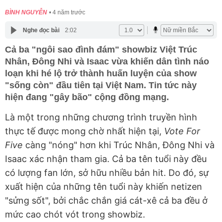
BÌNH NGUYỄN
4 năm trước
Nghe đọc bài
2:02
Cả ba "ngôi sao đình đám" showbiz Việt Trúc
Nhân, Đông Nhi và Isaac vừa khiến dân tình náo
loạn khi hé lộ trở thành huấn luyện của show
"sống còn" đầu tiên tại Việt Nam. Tin tức này
hiện đang "gây bão" cộng đồng mạng.
Là một trong những chương trình truyền hình
thực tế được mong chờ nhất hiện tại,
Vote For
Five
càng "nóng" hơn khi Trúc Nhân, Đông Nhi và
Isaac xác nhận tham gia. Cả ba tên tuổi này đều
có lượng fan lớn, sở hữu nhiều bản hit. Do đó, sự
xuất hiện của những tên tuổi này khiến netizen
"sửng sốt", bởi chắc chắn giá cát-xê cả ba đều ở
mức cao chót vót trong showbiz.