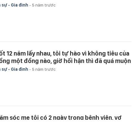
 sự - Gia đình
-
5 năm trước
ốt 12 năm lấy nhau, tôi tự hào vì không tiêu của
ồng một đồng nào, giờ hối hận thì đã quá muộn
 sự - Gia đình
-
5 năm trước
ăm sóc mẹ tôi có 2 ngày trong bệnh viện, vợ
ng lai chi hết 35 triệu, để rồi khi biết lý do mà
i cay đắng