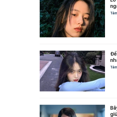
ng
Tâm
Để
nh
Tâm
Bâ
gi