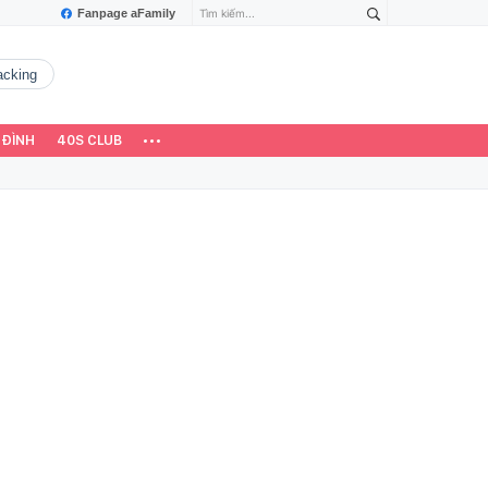
Fanpage aFamily
hacking
 ĐÌNH
40S CLUB