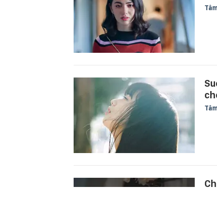
Tâm
Su
ch
Tâm
Ch
tươ
tô