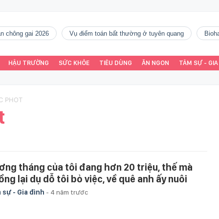
gàn chông gai 2026
vụ điểm toán bất thường ở tuyên quang
Bio
HẬU TRƯỜNG
SỨC KHỎE
TIÊU DÙNG
ĂN NGON
TÂM SỰ - GIA
OC PHOT
t
ơng tháng của tôi đang hơn 20 triệu, thế mà
ồng lại dụ dỗ tôi bỏ việc, về quê anh ấy nuôi
 sự - Gia đình
-
4 năm trước