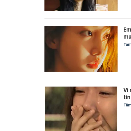
Em
mư
Tâm
Vì
tì
Tâm