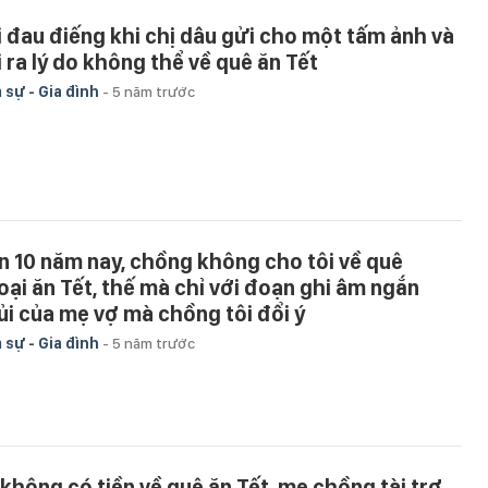
i đau điếng khi chị dâu gửi cho một tấm ảnh và
i ra lý do không thể về quê ăn Tết
 sự - Gia đình
-
5 năm trước
n 10 năm nay, chồng không cho tôi về quê
oại ăn Tết, thế mà chỉ với đoạn ghi âm ngắn
ủi của mẹ vợ mà chồng tôi đổi ý
 sự - Gia đình
-
5 năm trước
 không có tiền về quê ăn Tết, mẹ chồng tài trợ