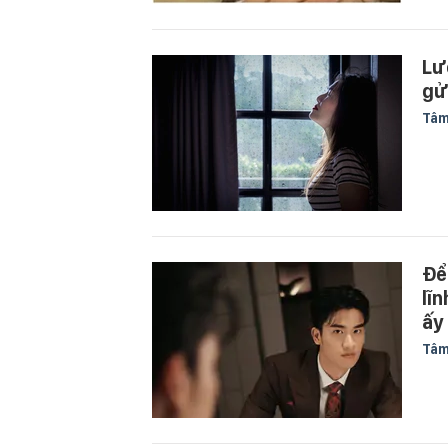
Lư
gử
Tâm
Để
lĩ
ấy
Tâm