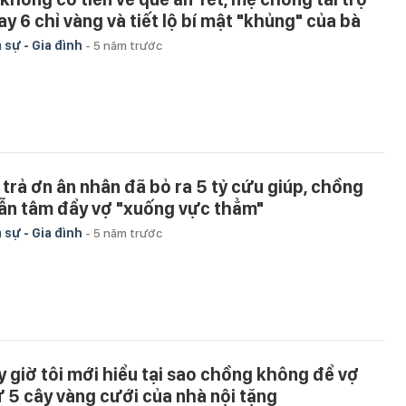
ay 6 chỉ vàng và tiết lộ bí mật "khủng" của bà
 sự - Gia đình
-
5 năm trước
 trả ơn ân nhân đã bỏ ra 5 tỷ cứu giúp, chồng
ẫn tâm đẩy vợ "xuống vực thẳm"
 sự - Gia đình
-
5 năm trước
y giờ tôi mới hiểu tại sao chồng không để vợ
ữ 5 cây vàng cưới của nhà nội tặng