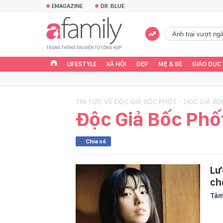
EMAGAZINE
DR. BLUE
Anh trai vượt n
LIFESTYLE
XÃ HỘI
ĐẸP
MẸ & BÉ
GIÁO DỤC
TIN TỨC VỀ ĐỘC GIẢ BỐC PHỐT - DOC GIA B
Độc Giả Bốc Phố
Chia sẻ
Lư
ch
Tâm