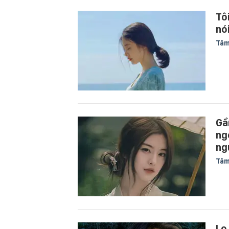
Tô
nó
Tâm
Gầ
ng
ng
Tâm
Lo