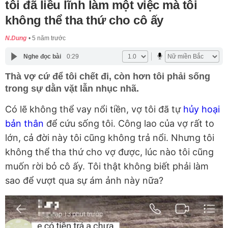
tôi đã liều lĩnh làm một việc mà tôi
không thể tha thứ cho cô ấy
N.Dung
5 năm trước
Nghe đọc bài
0:29
Thà vợ cứ để tôi chết đi, còn hơn tôi phải sống
trong sự dằn vặt lẫn nhục nhã.
Có lẽ không thể vay nổi tiền, vợ tôi đã tự
hủy hoại
bản thân
để cứu sống tôi. Công lao của vợ rất to
lớn, cả đời này tôi cũng không trả nổi. Nhưng tôi
không thể tha thứ cho vợ được, lúc nào tôi cũng
muốn rời bỏ cô ấy. Tôi thật không biết phải làm
sao để vượt qua sự ám ảnh này nữa?