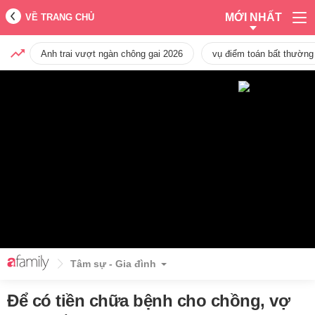
MỚI NHẤT
VỀ TRANG CHỦ
Anh trai vượt ngàn chông gai 2026
vụ điểm toán bất thường
Tâm sự - Gia đình
Để có tiền chữa bệnh cho chồng, vợ