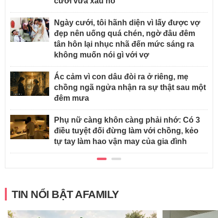
cười vừa xấu hổ
Ngày cưới, tôi hãnh diện vì lấy được vợ
đẹp nên uống quá chén, ngờ đâu đêm
tân hôn lại nhục nhã đến mức sáng ra
không muốn nói gì với vợ
Ác cảm vì con dâu đòi ra ở riêng, mẹ
chồng ngã ngửa nhận ra sự thật sau một
đêm mưa
Phụ nữ càng khôn càng phải nhớ: Có 3
điều tuyệt đối đừng làm với chồng, kẻo
tự tay làm hao vận may của gia đình
TIN NỔI BẬT AFAMILY