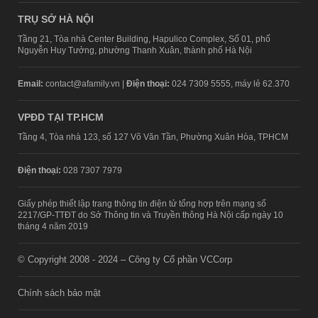
TRỤ SỞ HÀ NỘI
Tầng 21, Tòa nhà Center Building, Hapulico Complex, Số 01, phố
Nguyễn Huy Tưởng, phường Thanh Xuân, thành phố Hà Nội
Email:
contact@afamily.vn |
Điện thoại:
024 7309 5555, máy lẻ 62.370
VPĐD TẠI TP.HCM
Tầng 4, Tòa nhà 123, số 127 Võ Văn Tần, Phường Xuân Hòa, TPHCM
Điện thoại:
028 7307 7979
Giấy phép thiết lập trang thông tin điện tử tổng hợp trên mạng số
2217/GP-TTĐT do Sở Thông tin và Truyền thông Hà Nội cấp ngày 10
tháng 4 năm 2019
© Copyright 2008 - 2024 – Công ty Cổ phần VCCorp
Chính sách bảo mật