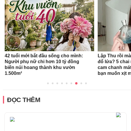
42 tuổi mới bắt đầu sống cho mình:
Lập Thu rồi mà
Người phụ nữ chi hơn 10 tỷ đồng
đổ lửa? 5 cha
biến núi hoang thành khu vườn
cam chanh mát
1.500m²
bạn muốn xịt 
ĐỌC THÊM