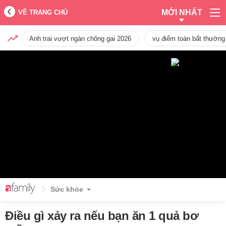
MỚI NHẤT
VỀ TRANG CHỦ
Anh trai vượt ngàn chông gai 2026
vụ điểm toán bất thường
Sức khỏe
Điều gì xảy ra nếu bạn ăn 1 quả bơ