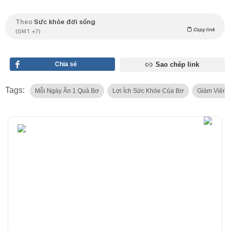
Theo
Sức khỏe đời sống
Copy link
(GMT +7)
Chia sẻ
Sao chép link
Tags:
Mỗi Ngày Ăn 1 Quả Bơ
Lợi Ích Sức Khỏe Của Bơ
Giảm Viêm