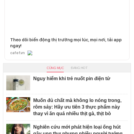
Theo dõi biến động thị trường mọi lúc, mọi nơi, tải app
ngay!
cafef.vn
CÙNG MỤC
ĐANG HOT
Nguy hiểm khi trẻ nuốt pin điện tử
Muốn đủ chất mà không lo nóng trong,
rôm sảy: Hãy ưu tiên 3 thực phẩm này
thay vì ăn quá nhiều thịt gà, thịt bò
Nghiên cứu mới phát hiện loại ống hút
gây ung thư nhưng nhiều người tưởng