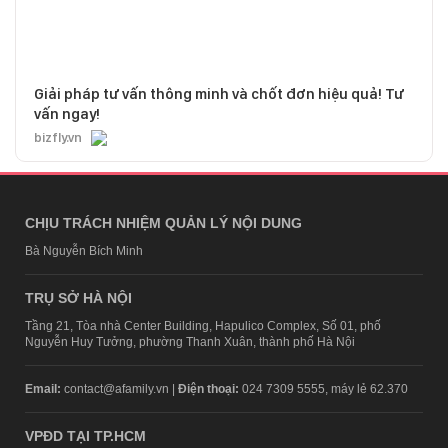
Giải pháp tư vấn thông minh và chốt đơn hiệu quả! Tư
vấn ngay!
bizfly.vn
CHỊU TRÁCH NHIỆM QUẢN LÝ NỘI DUNG
Bà Nguyễn Bích Minh
TRỤ SỞ HÀ NỘI
Tầng 21, Tòa nhà Center Building, Hapulico Complex, Số 01, phố
Nguyễn Huy Tưởng, phường Thanh Xuân, thành phố Hà Nội
Email:
contact@afamily.vn |
Điện thoại:
024 7309 5555, máy lẻ 62.370
VPĐD TẠI TP.HCM