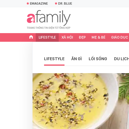
EMAGAZINE
DR. BLUE
LIFESTYLE
XÃ HỘI
ĐẸP
MẸ & BÉ
GIÁO DỤC
LIFESTYLE
ĂN GÌ
LỐI SỐNG
DU LỊC