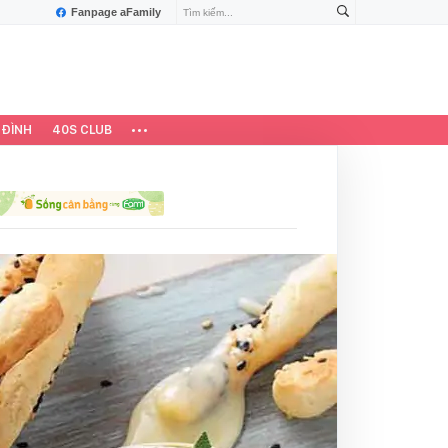
Fanpage aFamily
 ĐÌNH
40S CLUB