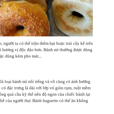
, người ta có thể trộn thêm hạt hoặc trái cây kể trên
có hương vị độc đáo hơn. Bánh mì thường được dùng
ặc dùng kèm pho mát...
là loại bánh mì nổi tiếng và vô cùng có ảnh hưởng
y có đặc trưng là dài với lớp vỏ giòn rụm, ruột mềm
ng quá cầu kỳ thế nên độ ngon của chiếc bánh lại
ghề của người thợ. Bánh baguette có thể ăn không