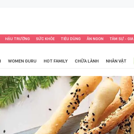
HẬU TRƯỜNG
SỨC KHỎE
TIÊU DÙNG
ĂN NGON
TÂM SỰ - GIA
H
WOMEN GURU
HOT FAMILY
CHỮA LÀNH
NHÂN VẬT