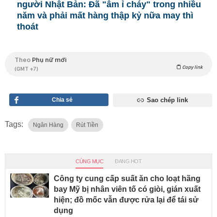
người Nhật Bản: Đã "âm ỉ cháy" trong nhiều
năm và phải mất hàng thập kỷ nữa may thì
thoát
Theo
Phụ nữ mới
Copy link
(GMT +7)
Chia sẻ
Sao chép link
Tags:
Ngân Hàng
Rút Tiền
CÙNG MỤC
ĐANG HOT
Công ty cung cấp suất ăn cho loạt hãng
bay Mỹ bị nhân viên tố có giòi, gián xuất
hiện; đồ mốc vẫn được rửa lại để tái sử
dụng