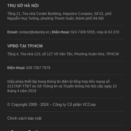
TRỤ SỞ HÀ NỘI
Tầng 21, Tòa nhà Center Building, Hapulico Complex, Số 01, phố
Nguyễn Huy Tưởng, phường Thanh Xuân, thành phố Hà Nội
Email:
contact@afamily.vn |
Điện thoại:
024 7309 5555, máy lẻ 62.370
VPĐD TẠI TP.HCM
Tầng 4, Tòa nhà 123, số 127 Võ Văn Tần, Phường Xuân Hòa, TPHCM
Điện thoại:
028 7307 7979
Giấy phép thiết lập trang thông tin điện tử tổng hợp trên mạng số
2217/GP-TTĐT do Sở Thông tin và Truyền thông Hà Nội cấp ngày 10
tháng 4 năm 2019
© Copyright 2008 - 2024 – Công ty Cổ phần VCCorp
Chính sách bảo mật