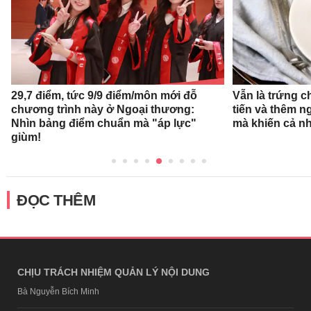
29,7 điểm, tức 9/9 điểm/môn mới đỗ
Vẫn là trứng c
chương trình này ở Ngoại thương:
tiến và thêm n
Nhìn bảng điểm chuẩn mà "áp lực"
mà khiến cả n
giùm!
ĐỌC THÊM
CHỊU TRÁCH NHIỆM QUẢN LÝ NỘI DUNG
Bà Nguyễn Bích Minh