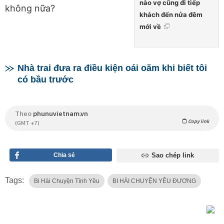
nào vợ cũng đi tiếp
không nữa?
khách đến nửa đêm
mới về
Nhà trai đưa ra điều kiện oái oăm khi biết tôi
có bầu trước
Theo
phunuvietnam.vn
Copy link
(GMT +7)
Chia sẻ
Sao chép link
Tags:
Bi Hài Chuyện Tình Yêu
BI HÀI CHUYỆN YÊU ĐƯƠNG