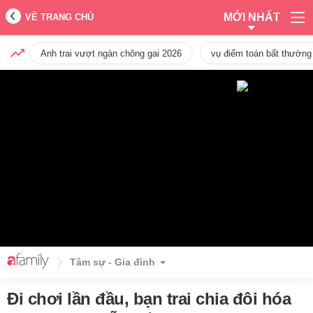
MỚI NHẤT
VỀ TRANG CHỦ
Anh trai vượt ngàn chông gai 2026
vụ điểm toán bất thường
Tâm sự - Gia đình
Đi chơi lần đầu, bạn trai chia đôi hóa