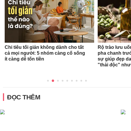
Chi tiêu tối giản không dành cho tất
Rộ trào lưu uốn
cả mọi người: 5 nhóm càng cố sống
pha chanh trướ
ít càng dễ tốn tiền
sự giúp đẹp da
"thải độc" như
ĐỌC THÊM