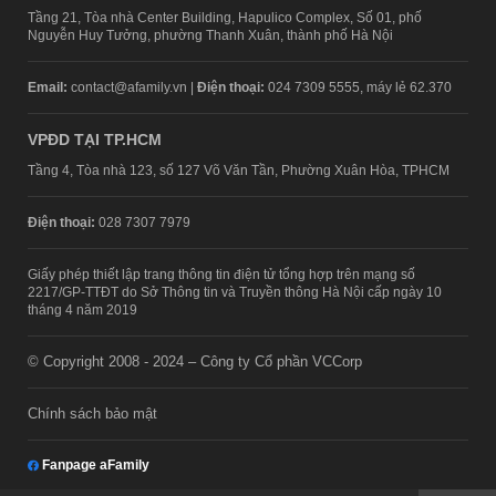
Tầng 21, Tòa nhà Center Building, Hapulico Complex, Số 01, phố
Nguyễn Huy Tưởng, phường Thanh Xuân, thành phố Hà Nội
Email:
contact@afamily.vn |
Điện thoại:
024 7309 5555, máy lẻ 62.370
VPĐD TẠI TP.HCM
Tầng 4, Tòa nhà 123, số 127 Võ Văn Tần, Phường Xuân Hòa, TPHCM
Điện thoại:
028 7307 7979
Giấy phép thiết lập trang thông tin điện tử tổng hợp trên mạng số
2217/GP-TTĐT do Sở Thông tin và Truyền thông Hà Nội cấp ngày 10
tháng 4 năm 2019
© Copyright 2008 - 2024 – Công ty Cổ phần VCCorp
Chính sách bảo mật
Fanpage aFamily