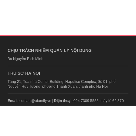
CHỊU TRÁCH NHIỆM QUẢN LÝ NỘI DUNG
Bà Nguyễn Bích Minh
TRỤ SỞ HÀ NỘI
Tầng 21, Tòa nhà Center Building, Hapulico Complex, Số 01, phố
Nguyễn Huy Tưởng, phường Thanh Xuân, thành phố Hà Nội
Email:
contact@afamily.vn |
Điện thoại:
024 7309 5555, máy lẻ 62.370
VPĐD TẠI TP.HCM
Tầng 4, Tòa nhà 123, số 127 Võ Văn Tần, Phường Xuân Hòa, TPHCM