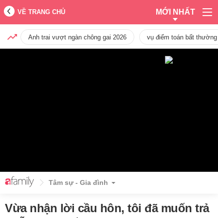
MỚI NHẤT
VỀ TRANG CHỦ
Anh trai vượt ngàn chông gai 2026
vụ điểm toán bất thường
Tâm sự - Gia đình
Vừa nhận lời cầu hôn, tôi đã muốn trả