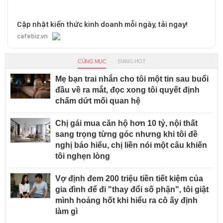
Cập nhật kiến thức kinh doanh mỗi ngày, tải ngay!
cafebiz.vn
CÙNG MỤC
ĐANG HOT
Mẹ bạn trai nhắn cho tôi một tin sau buổi
đầu về ra mắt, đọc xong tôi quyết định
chấm dứt mối quan hệ
Chị gái mua căn hộ hơn 10 tỷ, nội thất
sang trọng từng góc nhưng khi tôi đề
nghị báo hiếu, chị liền nói một câu khiến
tôi nghẹn lòng
Vợ định đem 200 triệu tiền tiết kiệm của
gia đình để đi "thay đổi số phận", tôi giật
mình hoảng hốt khi hiểu ra cô ấy định
làm gì