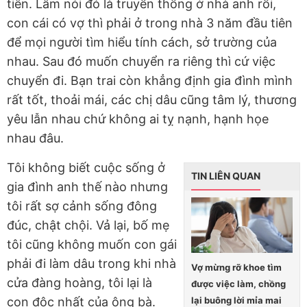
tiên. Lâm nói đó là truyền thống ở nhà anh rồi,
con cái có vợ thì phải ở trong nhà 3 năm đầu tiên
để mọi người tìm hiểu tính cách, sở trường của
nhau. Sau đó muốn chuyển ra riêng thì cứ việc
chuyển đi. Bạn trai còn khẳng định gia đình mình
rất tốt, thoải mái, các chị dâu cũng tâm lý, thương
yêu lẫn nhau chứ không ai tỵ nạnh, hạnh họe
nhau đâu.
Tôi không biết cuộc sống ở
TIN LIÊN QUAN
gia đình anh thế nào nhưng
tôi rất sợ cảnh sống đông
đúc, chật chội. Vả lại, bố mẹ
tôi cũng không muốn con gái
phải đi làm dâu trong khi nhà
Vợ mừng rỡ khoe tìm
cửa đàng hoàng, tôi lại là
được việc làm, chồng
lại buông lời mỉa mai
con độc nhất của ông bà.