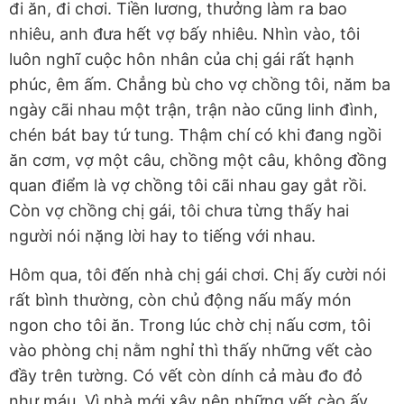
đi ăn, đi chơi. Tiền lương, thưởng làm ra bao
nhiêu, anh đưa hết vợ bấy nhiêu. Nhìn vào, tôi
luôn nghĩ cuộc hôn nhân của chị gái rất hạnh
phúc, êm ấm. Chẳng bù cho vợ chồng tôi, năm ba
ngày cãi nhau một trận, trận nào cũng linh đình,
chén bát bay tứ tung. Thậm chí có khi đang ngồi
ăn cơm, vợ một câu, chồng một câu, không đồng
quan điểm là vợ chồng tôi cãi nhau gay gắt rồi.
Còn vợ chồng chị gái, tôi chưa từng thấy hai
người nói nặng lời hay to tiếng với nhau.
Hôm qua, tôi đến nhà chị gái chơi. Chị ấy cười nói
rất bình thường, còn chủ động nấu mấy món
ngon cho tôi ăn. Trong lúc chờ chị nấu cơm, tôi
vào phòng chị nằm nghỉ thì thấy những vết cào
đầy trên tường. Có vết còn dính cả màu đo đỏ
như máu. Vì nhà mới xây nên những vết cào ấy