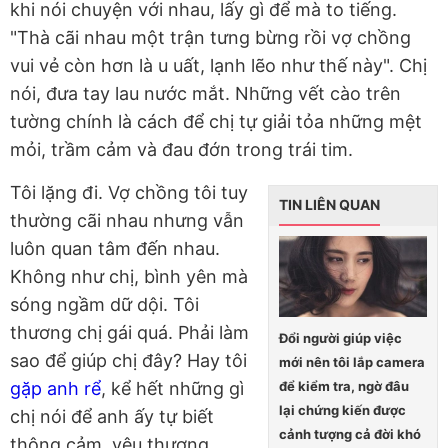
khi nói chuyện với nhau, lấy gì để mà to tiếng.
"Thà cãi nhau một trận tưng bừng rồi vợ chồng
vui vẻ còn hơn là u uất, lạnh lẽo như thế này". Chị
nói, đưa tay lau nước mắt. Những vết cào trên
tường chính là cách để chị tự giải tỏa những mệt
mỏi, trầm cảm và đau đớn trong trái tim.
Tôi lặng đi. Vợ chồng tôi tuy
TIN LIÊN QUAN
thường cãi nhau nhưng vẫn
luôn quan tâm đến nhau.
Không như chị, bình yên mà
sóng ngầm dữ dội. Tôi
thương chị gái quá. Phải làm
Đổi người giúp việc
sao để giúp chị đây? Hay tôi
mới nên tôi lắp camera
để kiểm tra, ngờ đâu
gặp anh rể
, kể hết những gì
lại chứng kiến được
chị nói để anh ấy tự biết
cảnh tượng cả đời khó
thông cảm, yêu thương,