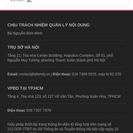
CHỊU TRÁCH NHIỆM QUẢN LÝ NỘI DUNG
Bà Nguyễn Bích Minh
TRỤ SỞ HÀ NỘI
Tầng 21, Tòa nhà Center Building, Hapulico Complex, Số 01, phố
Nguyễn Huy Tưởng, phường Thanh Xuân, thành phố Hà Nội
Email:
contact@afamily.vn |
Điện thoại:
024 7309 5555, máy lẻ 62.370
VPĐD TẠI TP.HCM
Tầng 4, Tòa nhà 123, số 127 Võ Văn Tần, Phường Xuân Hòa, TPHCM
Điện thoại:
028 7307 7979
Giấy phép thiết lập trang thông tin điện tử tổng hợp trên mạng số
2217/GP-TTĐT do Sở Thông tin và Truyền thông Hà Nội cấp ngày 10