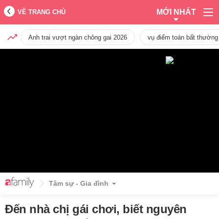
MỚI NHẤT
VỀ TRANG CHỦ
Anh trai vượt ngàn chông gai 2026
vụ điểm toán bất thường
Tâm sự - Gia đình
Đến nhà chị gái chơi, biết nguyên