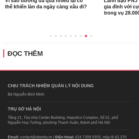
Vì sao dưỡng da quá nhiều lại có
Lãnh đạo PNJ n
thể khiến làn da ngày càng xấu đi?
gia đình với c
trong vụ 28.00
ĐỌC THÊM
CHỊU TRÁCH NHIỆM QUẢN LÝ NỘI DUNG
Bà Nguyễn Bích Minh
TRỤ SỞ HÀ NỘI
Tầng 21, Tòa nhà Center Building, Hapulico Complex, Số 01, phố
Nguyễn Huy Tưởng, phường Thanh Xuân, thành phố Hà Nội
Email:
contact@afamily.vn |
Điện thoại:
024 7309 5555, máy lẻ 62.370