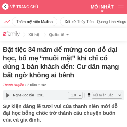
MỚI NHẤT
VỀ TRANG CHỦ
Thẩm mỹ viện Mailisa
Xét xử Thùy Tiên - Quang Linh Vlogs
Xã hội
Quốc tế
Đặt tiệc 34 mâm để mừng con đỗ đại
học, bố mẹ “muối mặt” khi chỉ có
đúng 1 bàn khách đến: Cư dân mạng
bất ngờ không ai bênh
Thanh Huyền
2 năm trước
Nghe đọc bài
2:01
Sự kiện đáng lẽ tươi vui của thanh niên mới đỗ
đại học bỗng chốc trở thành câu chuyện buồn
của cả gia đình.