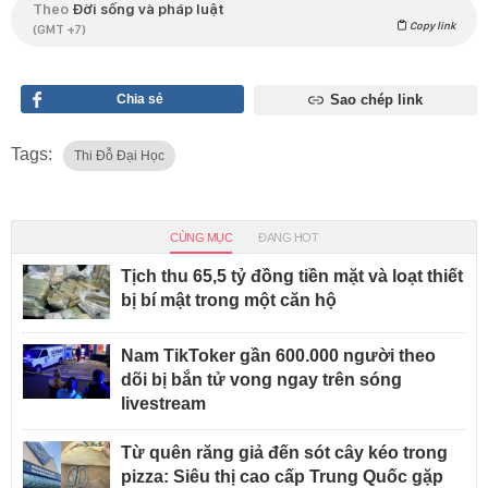
Theo
Đời sống và pháp luật
Copy link
(GMT +7)
Chia sẻ
Sao chép link
Tags:
Thi Đỗ Đại Học
CÙNG MỤC
ĐANG HOT
Tịch thu 65,5 tỷ đồng tiền mặt và loạt thiết
bị bí mật trong một căn hộ
Nam TikToker gần 600.000 người theo
dõi bị bắn tử vong ngay trên sóng
livestream
Từ quên răng giả đến sót cây kéo trong
pizza: Siêu thị cao cấp Trung Quốc gặp