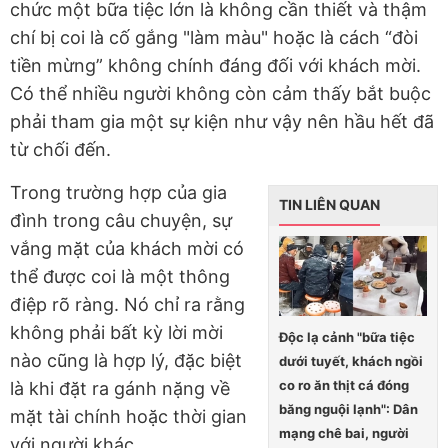
chức một bữa tiệc lớn là không cần thiết và thậm
chí bị coi là cố gắng "làm màu" hoặc là cách “đòi
tiền mừng” không chính đáng đối với khách mời.
Có thể nhiều người không còn cảm thấy bắt buộc
phải tham gia một sự kiện như vậy nên hầu hết đã
từ chối đến.
Trong trường hợp của gia
TIN LIÊN QUAN
đình trong câu chuyện, sự
vắng mặt của khách mời có
thể được coi là một thông
điệp rõ ràng. Nó chỉ ra rằng
không phải bất kỳ lời mời
Độc lạ cảnh "bữa tiệc
nào cũng là hợp lý, đặc biệt
dưới tuyết, khách ngồi
co ro ăn thịt cá đóng
là khi đặt ra gánh nặng về
băng nguội lạnh": Dân
mặt tài chính hoặc thời gian
mạng chê bai, người
với người khác.