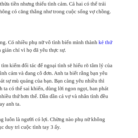
ừa tiền nhưng thiếu tình cảm. Cả hai có thể trải
hông có căng thẳng như trong cuộc sống vợ chồng.
rọng. Có nhiều phụ nữ vô tình biến mình thành
kẻ thứ
giản chỉ vì họ đã yêu thực sự.
ìm kiếm đối tác để ngoại tình sẽ hiểu rõ tâm lý của
ình cảm và đang cô đơn. Anh ta biết rằng bạn yêu
soát sự mù quáng của bạn. Bạn càng yêu nhiều thì
h ta có thể sai khiến, dùng lời ngon ngọt, ban phát
nhiều thứ hơn thế. Dần dần cả vợ và nhân tình đều
ay anh ta.
g luôn là người có lợi. Chừng nào phụ nữ không
ục duy trì cuộc tình tay 3 ấy.