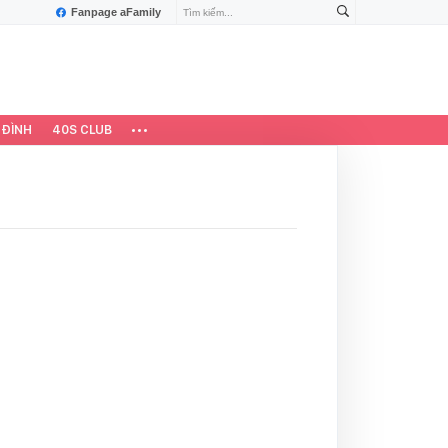
Fanpage aFamily
 ĐÌNH
40S CLUB