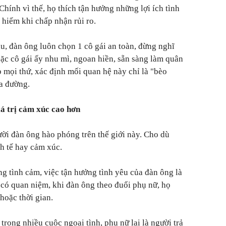
Chính vì thế, họ thích tận hưởng những lợi ích tình
hiếm khi chấp nhận rủi ro.
u, đàn ông luôn chọn 1 cô gái an toàn, đừng nghĩ
ặc cô gái ấy nhu mì, ngoan hiền, sẵn sàng làm quân
p mọi thứ, xác định mối quan hệ này chỉ là "bèo
a đường.
iá trị cảm xúc cao hơn
ời đàn ông hào phóng trên thế giới này. Cho dù
nh tế hay cảm xúc.
ng tình cảm, việc tận hưởng tình yêu của đàn ông là
 có quan niệm, khi đàn ông theo đuổi phụ nữ, họ
 hoặc thời gian.
 trong nhiều cuộc ngoại tình, phụ nữ lại là người trả