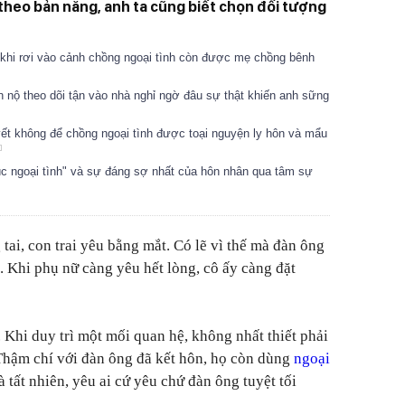
theo bản năng, anh ta cũng biết chọn đối tượng
 khi rơi vào cảnh chồng ngoại tình còn được mẹ chồng bênh
n nộ theo dõi tận vào nhà nghỉ ngờ đâu sự thật khiến anh sững
yết không để chồng ngoại tình được toại nguyện ly hôn và mẩu
úc ngoại tình" và sự đáng sợ nhất của hôn nhân qua tâm sự
tai, con trai yêu bằng mắt. Có lẽ vì thế mà đàn ông
. Khi phụ nữ càng yêu hết lòng, cô ấy càng đặt
 Khi duy trì một mối quan hệ, không nhất thiết phải
 Thậm chí với đàn ông đã kết hôn, họ còn dùng
ngoại
tất nhiên, yêu ai cứ yêu chứ đàn ông tuyệt tối