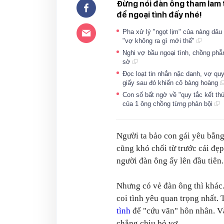
Đừng nói đàn ông tham lam 
để ngoại tình đấy nhé!
Pha xử lý "ngọt lịm" của nàng dâu
"vợ không ra gì mới thế"
Nghi vợ bầu ngoại tình, chồng phẫ
sờ
Đọc loạt tin nhắn nặc danh, vợ qu
giấy sau đó khiến cô bàng hoàng
Con số bất ngờ về "quy tắc kết th
của 1 ông chồng từng phản bội
Người ta bảo con gái yêu bằng 
cũng khó chối từ trước cái đẹp
người đàn ông ấy lên đầu tiên.
Nhưng có vẻ đàn ông thì khác.
coi tình yêu quan trọng nhất.
tình
để "cứu vãn" hôn nhân. Và 
chẳng chịu bỏ vợ.