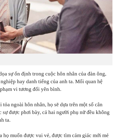
dọa sự ổn định trong cuộc hôn nhân của đàn ông,
nghiệp hay danh tiếng của anh ta. Mối quan hệ
 phạm vi tương đối yên bình.
i tỏa ngoài hôn nhân, họ sẽ dựa trên một số cân
c sự được phơi bày, cả hai người phụ nữ đều không
h ta.
ĩa họ muốn được vui vẻ, được tìm cảm giác mới mẻ