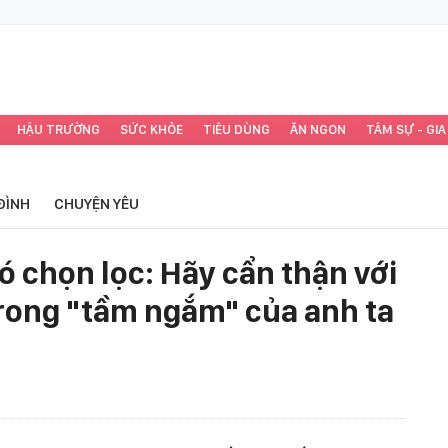
HẬU TRƯỜNG
SỨC KHỎE
TIÊU DÙNG
ĂN NGON
TÂM SỰ - GIA
ĐÌNH
CHUYỆN YÊU
ó chọn lọc: Hãy cẩn thận với
rong "tầm ngắm" của anh ta