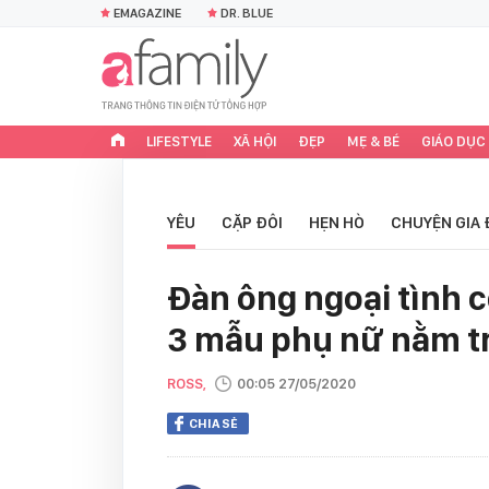
EMAGAZINE
DR. BLUE
LIFESTYLE
XÃ HỘI
ĐẸP
MẸ & BÉ
GIÁO DỤC
YÊU
CẶP ĐÔI
HẸN HÒ
CHUYỆN GIA 
Đàn ông ngoại tình c
3 mẫu phụ nữ nằm t
ROSS,
00:05 27/05/2020
CHIA SẺ