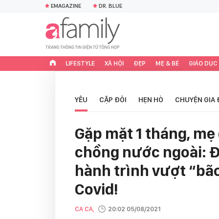
EMAGAZINE
DR. BLUE
LIFESTYLE
XÃ HỘI
ĐẸP
MẸ & BÉ
GIÁO DỤC
YÊU
CẶP ĐÔI
HẸN HÒ
CHUYỆN GIA 
Gặp mặt 1 tháng, mẹ 
chồng nước ngoài: Đ
hành trình vượt “bão
Covid!
CA CA,
20:02 05/08/2021