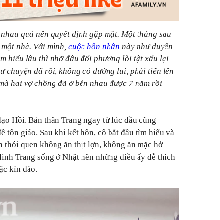
p nhau quá nên quyết định gặp mặt. Một tháng sau
g một nhà. Với mình,
cuộc hôn nhân
này như duyên
ìm hiểu lâu thì nhỡ đâu đối phương lòi tật xấu lại
 chuyện đã rồi, không có đường lui, phải tiến lên
 mà hai vợ chồng đã ở bên nhau được 7 năm rồi
 đạo Hồi. Bản thân Trang ngay từ lúc đầu cũng
 tôn giáo. Sau khi kết hôn, cô bắt đầu tìm hiểu và
h thói quen không ăn thịt lợn, không ăn mặc hở
đình Trang sống ở Nhật nên những điều ấy dễ thích
ặc kín đáo.