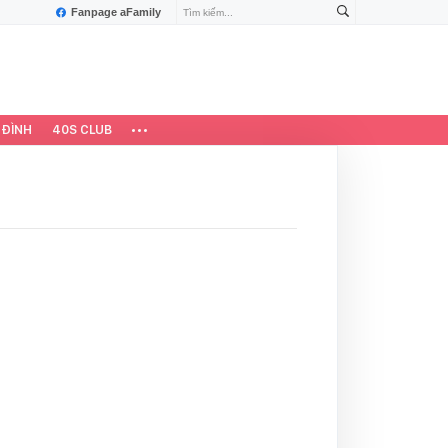
Fanpage aFamily
 ĐÌNH
40S CLUB