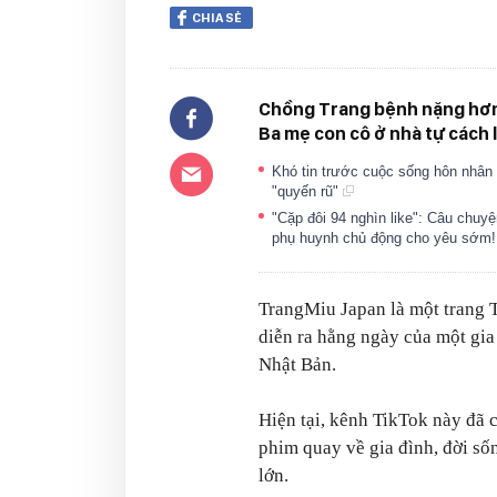
CHIA SẺ
Chồng Trang bệnh nặng hơn 
Ba mẹ con cô ở nhà tự cách l
Khó tin trước cuộc sống hôn nhân c
"quyến rũ"
"Cặp đôi 94 nghìn like": Câu chuyệ
phụ huynh chủ động cho yêu sớm
TrangMiu Japan là một trang 
diễn ra hằng ngày của một gia 
Nhật Bản.
Hiện tại, kênh TikTok này đã c
phim quay về gia đình, đời số
lớn.