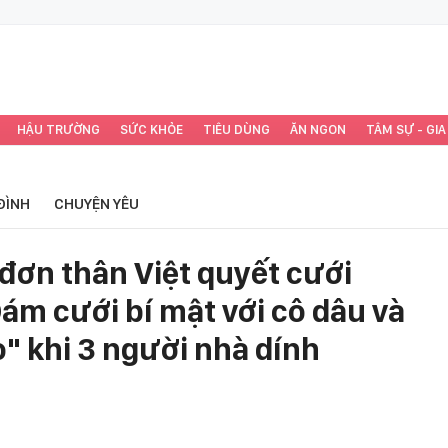
HẬU TRƯỜNG
SỨC KHỎE
TIÊU DÙNG
ĂN NGON
TÂM SỰ - GIA
ĐÌNH
CHUYỆN YÊU
đơn thân Việt quyết cưới
ám cưới bí mật với cô dâu và
" khi 3 người nhà dính