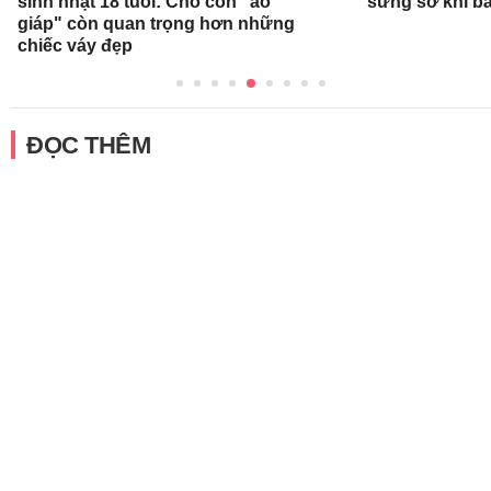
sinh nhật 18 tuổi: Cho con "áo
sững sờ khi bá
giáp" còn quan trọng hơn những
chiếc váy đẹp
ĐỌC THÊM