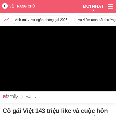
MỚI NHẤT
VỀ TRANG CHỦ
Anh trai vượt ngàn chông gai 2026
vụ điểm toán bất thường
Yêu
Cô gái Việt 143 triệu like và cuộc hôn