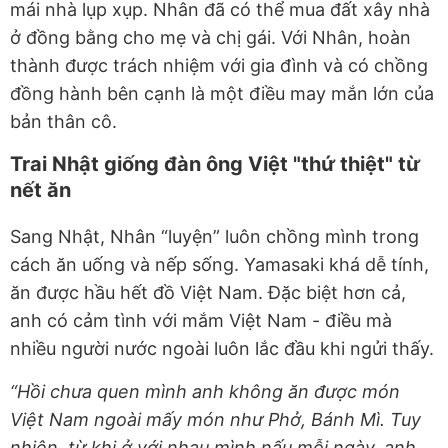
mái nhà lụp xụp. Nhân đã có thể mua đất xây nhà
ở đồng bằng cho mẹ và chị gái. Với Nhân, hoàn
thành được trách nhiệm với gia đình và có chồng
đồng hành bên cạnh là một điều may mắn lớn của
bản thân cô.
Trai Nhật giống đàn ông Việt "thứ thiệt" từ
nết ăn
Sang Nhật, Nhân “luyện” luôn chồng mình trong
cách ăn uống và nếp sống. Yamasaki khá dễ tính,
ăn được hầu hết đồ Việt Nam. Đặc
biệt hơn cả,
anh có cảm tình với mắm Việt Nam - điều mà
nhiều người nước ngoài luôn lắc đầu khi ngửi thấy.
“Hồi chưa quen mình anh không ăn được món
Việt Nam ngoài mấy món như Phở, Bánh Mì. Tuy
nhiên, từ khi ở với nhau mình nấu mỗi ngày, anh