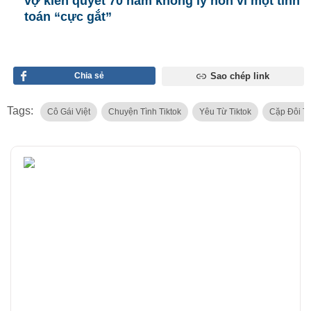
vợ kiên quyết 70 năm không ly hôn vì một tính
toán “cực gắt”
Chia sẻ
Sao chép link
Tags:
Cô Gái Việt
Chuyện Tình Tiktok
Yêu Từ Tiktok
Cặp Đôi Ti