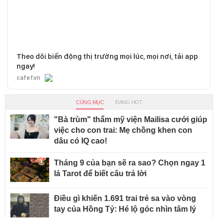
Theo dõi biến động thị trường mọi lúc, mọi nơi, tải app
ngay!
cafef.vn
CÙNG MỤC
ĐANG HOT
"Bà trùm" thẩm mỹ viện Mailisa cưới giúp
việc cho con trai: Mẹ chồng khen con
dâu có IQ cao!
Tháng 9 của bạn sẽ ra sao? Chọn ngay 1
lá Tarot để biết câu trả lời
Điều gì khiến 1.691 trai trẻ sa vào vòng
tay của Hồng Tỷ: Hé lộ góc nhìn tâm lý