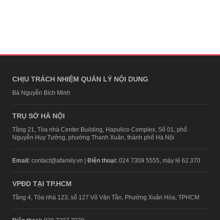
CHỊU TRÁCH NHIỆM QUẢN LÝ NỘI DUNG
Bà Nguyễn Bích Minh
TRỤ SỞ HÀ NỘI
Tầng 21, Tòa nhà Center Building, Hapulico Complex, Số 01, phố
Nguyễn Huy Tưởng, phường Thanh Xuân, thành phố Hà Nội
Email:
contact@afamily.vn |
Điện thoại:
024 7309 5555, máy lẻ 62.370
VPĐD TẠI TP.HCM
Tầng 4, Tòa nhà 123, số 127 Võ Văn Tần, Phường Xuân Hòa, TPHCM