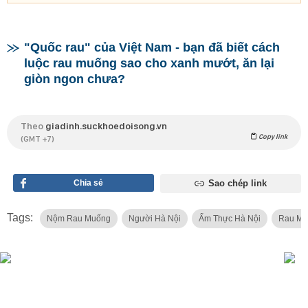
"Quốc rau" của Việt Nam - bạn đã biết cách
luộc rau muống sao cho xanh mướt, ăn lại
giòn ngon chưa?
Theo
giadinh.suckhoedoisong.vn
Copy link
(GMT +7)
Chia sẻ
Sao chép link
Tags:
Nộm Rau Muống
Người Hà Nội
Ẩm Thực Hà Nội
Rau Mu