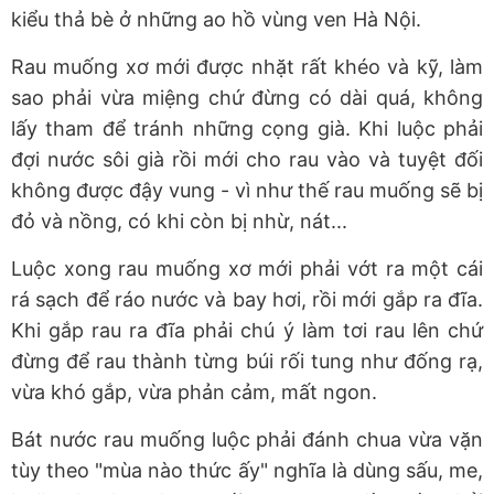
kiểu thả bè ở những ao hồ vùng ven Hà Nội.
Rau muống xơ mới được nhặt rất khéo và kỹ, làm
sao phải vừa miệng chứ đừng có dài quá, không
lấy tham để tránh những cọng già. Khi luộc phải
đợi nước sôi già rồi mới cho rau vào và tuyệt đối
không được đậy vung - vì như thế rau muống sẽ bị
đỏ và nồng, có khi còn bị nhừ, nát...
Luộc xong rau muống xơ mới phải vớt ra một cái
rá sạch để ráo nước và bay hơi, rồi mới gắp ra đĩa.
Khi gắp rau ra đĩa phải chú ý làm tơi rau lên chứ
đừng để rau thành từng búi rối tung như đống rạ,
vừa khó gắp, vừa phản cảm, mất ngon.
Bát nước rau muống luộc phải đánh chua vừa vặn
tùy theo "mùa nào thức ấy" nghĩa là dùng sấu, me,