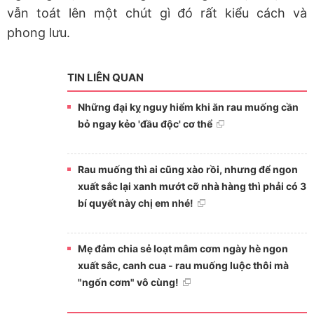
vẫn toát lên một chút gì đó rất kiểu cách và
phong lưu.
TIN LIÊN QUAN
Những đại kỵ nguy hiểm khi ăn rau muống cần
bỏ ngay kẻo 'đầu độc' cơ thể
Rau muống thì ai cũng xào rồi, nhưng để ngon
xuất sắc lại xanh mướt cỡ nhà hàng thì phải có 3
bí quyết này chị em nhé!
Mẹ đảm chia sẻ loạt mâm cơm ngày hè ngon
xuất sắc, canh cua - rau muống luộc thôi mà
"ngốn cơm" vô cùng!