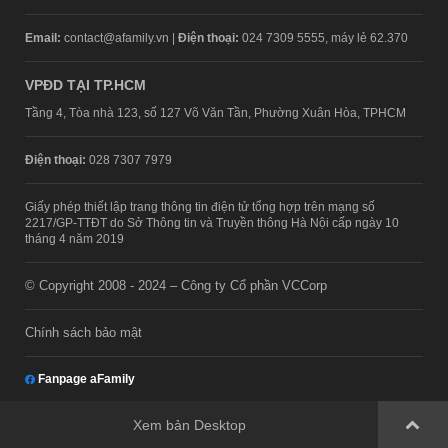
Email:
contact@afamily.vn |
Điện thoại:
024 7309 5555, máy lẻ 62.370
VPĐD TẠI TP.HCM
Tầng 4, Tòa nhà 123, số 127 Võ Văn Tần, Phường Xuân Hòa, TPHCM
Điện thoại:
028 7307 7979
Giấy phép thiết lập trang thông tin điện tử tổng hợp trên mạng số
2217/GP-TTĐT do Sở Thông tin và Truyền thông Hà Nội cấp ngày 10
tháng 4 năm 2019
© Copyright 2008 - 2024 – Công ty Cổ phần VCCorp
Chính sách bảo mật
Fanpage aFamily
Xem bản Desktop