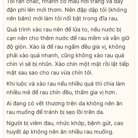
Tỏi rắn chắc, nhánh có màu hơi trắng và đầy
đặn phi lên mới thơm. Nên đập dập tỏi (không
nên băm) mới làm tỏi nổi bật trong đĩa rau.
Quá trình xào rau nên để lửa to, nếu nước bị
cạn nên cho thêm nước để rau mềm và vẫn giữ
độ giòn. Xào là để rau ngấm đều gia vị, không
phải xào quá nhanh, cũng không xào rau quá
chín vì sẽ bị nhũn. Xào chín một mặt rồi lật tiếp
mặt sau sao cho rau vừa chín tới.
Khi luộc và xào rau nếu nhiều quá thì chia làm
nhiều mẻ để rau chín đều, thấm gia vị hơn.
Ai đang có vết thương trên da không nên ăn
rau muống để tránh bị sẹo lồi trên da.
Người bị viêm đau, nhức khớp, bệnh gút, cao
huyết áp không nên ăn nhiều rau muống.