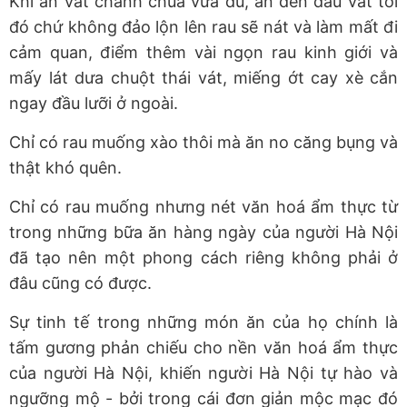
Khi ăn vắt chanh chua vừa đủ, ăn đến đâu vắt tới
đó chứ không đảo lộn lên rau sẽ nát và làm mất đi
cảm quan, điểm thêm vài ngọn rau kinh giới và
mấy lát dưa chuột thái vát, miếng ớt cay xè cắn
ngay đầu lưỡi ở ngoài.
Chỉ có rau muống xào thôi mà ăn no căng bụng và
thật khó quên.
Chỉ có rau muống nhưng nét văn hoá ẩm thực từ
trong những bữa ăn hàng ngày của người Hà Nội
đã tạo nên một phong cách riêng không phải ở
đâu cũng có được.
Sự tinh tế trong những món ăn của họ chính là
tấm gương phản chiếu cho nền văn hoá ẩm thực
của người Hà Nội, khiến người Hà Nội tự hào và
ngưỡng mộ - bởi trong cái đơn giản mộc mạc đó