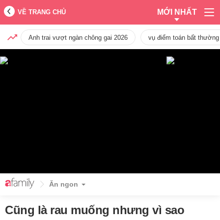
MỚI NHẤT
VỀ TRANG CHỦ
Anh trai vượt ngàn chông gai 2026
vụ điểm toán bất thường
Ăn ngon
Cũng là rau muống nhưng vì sao