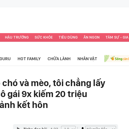
HẬU TRƯỜNG
SỨC KHỎE
TIÊU DÙNG
ĂN NGON
TÂM SỰ - GIA
GURU
HOT FAMILY
CHỮA LÀNH
NHÂN VẬT
 chó và mèo, tôi chẳng lấy
 gái 9x kiếm 20 triệu
ảnh kết hôn