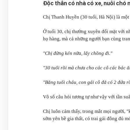
Độc thân có nhà có xe, nuôi chó 
Chị Thanh Huyền (30 tuổi, Hà Nội) là một
Ở tuổi 30, chị thường xuyên đối mặt với nh
họ hàng, mà cả những người bạn cùng tran
"Chị đừng kén nữa, lấy chồng đi."
"30 tuổi rồi mà chưa cho các cô các bác ă
"Bằng tuổi cháu, con gái cô đã có 2 đứa rồ
Vô số câu hỏi tương tự như vậy với tần su
Chị luôn cảm thấy, trong mắt mọi người, "
sớm yên bề gia thất, có trai gái đông đủ m