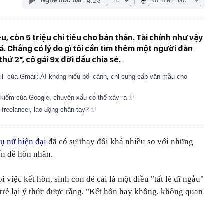
4:23
Nghe đọc bài
ệu, còn 5 triệu chi tiêu cho bản thân. Tài chính như vậy
iá. Chẳng có lý do gì tôi cần tìm thêm một người đàn
thứ 2", cô gái 9x đời đầu chia sẻ.
il” của Gmail: AI không hiểu bối cảnh, chỉ cung cấp văn mẫu cho
 kiếm của Google, chuyện xấu có thể xảy ra
 freelancer, lao động chân tay?
ụ nữ hiện đại
đã có sự thay đổi khá nhiều so với những
vấn đề hôn nhân.
 việc kết hôn, sinh con đẻ cái là một điều "tất lẽ dĩ ngẫu"
trẻ lại ý thức được rằng, "Kết hôn hay không, không quan