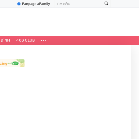
Fanpage aFamily
 ĐÌNH
40S CLUB