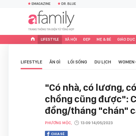
EMAGAZINE
DR. BLUE
LIFESTYLE
XÃ HỘI
ĐẸP
MẸ & BÉ
GIÁO DỤC
LIFESTYLE
ĂN GÌ
LỐI SỐNG
DU LỊCH
WOMEN 
"Có nhà, có lương, có
chồng cũng được": Cô
đồng/tháng "chán" c
PHƯƠNG MỘC,
13:09 14/05/2023
CHIA SẺ