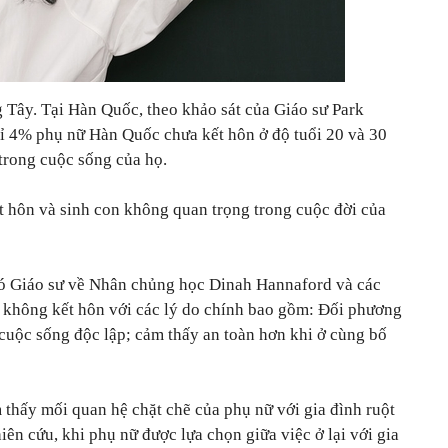
 Tây. Tại Hàn Quốc, theo khảo sát của Giáo sư Park
ỉ 4% phụ nữ Hàn Quốc chưa kết hôn ở độ tuổi 20 và 30
 trong cuộc sống của họ.
t hôn và sinh con không quan trọng trong cuộc đời của
ó Giáo sư về Nhân chủng học Dinah Hannaford và các
 không kết hôn với các lý do chính bao gồm: Đối phương
 cuộc sống độc lập; cảm thấy an toàn hơn khi ở cùng bố
thấy mối quan hệ chặt chẽ của phụ nữ với gia đình ruột
ên cứu, khi phụ nữ được lựa chọn giữa việc ở lại với gia