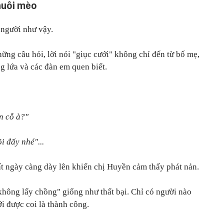
nuôi mèo
 người như vậy.
ững câu hỏi, lời nói "giục cưới" không chỉ đến từ bố mẹ,
g lứa và các đàn em quen biết.
n cỗ à?"
i đấy nhé"...
ất ngày càng dày lên khiến chị Huyền cảm thấy phát nản.
không lấy chồng" giống như thất bại. Chỉ có người nào
ới được coi là thành công.