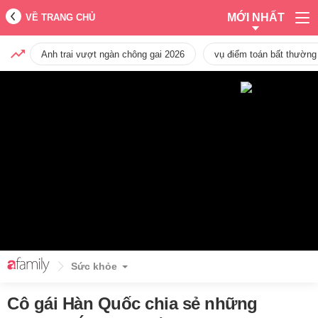
MỚI NHẤT
VỀ TRANG CHỦ
Anh trai vượt ngàn chông gai 2026
vụ điểm toán bất thường
Sức khỏe
Cô gái Hàn Quốc chia sẻ những