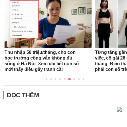
Thu nhập 58 triệu/tháng, cho con
Từng tăng gần 
học trường công vẫn không đủ
việc, cô gái 26 
sống ở Hà Nội: Xem chi tiết con số
tháng: Điều th
mới thấy điều gây tranh cãi
phải con số tr
ĐỌC THÊM