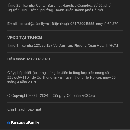
Tầng 21, Tòa nhà Center Building, Hapulico Complex, Số 01, phố
Nguyễn Huy Tưởng, phường Thanh Xuân, thành phố Hà Nội
Email:
contact@afamily.vn |
Điện thoại:
024 7309 5555, máy lẻ 62.370
VPĐD TẠI TP.HCM
Tầng 4, Tòa nhà 123, số 127 Võ Văn Tần, Phường Xuân Hòa, TPHCM
Điện thoại:
028 7307 7979
Giấy phép thiết lập trang thông tin điện tử tổng hợp trên mạng số
2217/GP-TTĐT do Sở Thông tin và Truyền thông Hà Nội cấp ngày 10
tháng 4 năm 2019
© Copyright 2008 - 2024 – Công ty Cổ phần VCCorp
Chính sách bảo mật
Fanpage aFamily