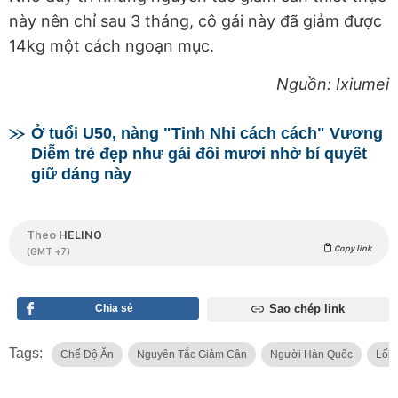
này nên chỉ sau 3 tháng, cô gái này đã giảm được
14kg một cách ngoạn mục.
Nguồn: Ixiumei
Ở tuổi U50, nàng "Tinh Nhi cách cách" Vương
Diễm trẻ đẹp như gái đôi mươi nhờ bí quyết
giữ dáng này
Theo
HELINO
Copy link
(GMT +7)
Chia sẻ
Sao chép link
Tags:
Chế Độ Ăn
Nguyên Tắc Giảm Cân
Người Hàn Quốc
Lối