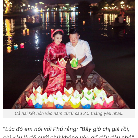
Cả hai kết hôn vào năm 2016 sau 2,5 tháng yêu nhau.
"
Lúc đó em nói với Phú rằng: "Bây giờ chị già rồi,
chị yêu là để cưới chứ không yêu để đấy đâu nhé".