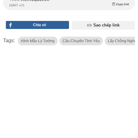
Copy link
(GMT +7)
Chia sẻ
Sao chép link
Tags:
Hình Mẫu Lý Tưởng
Câu Chuyên Tình Yêu
Lấy Chồng Nghè