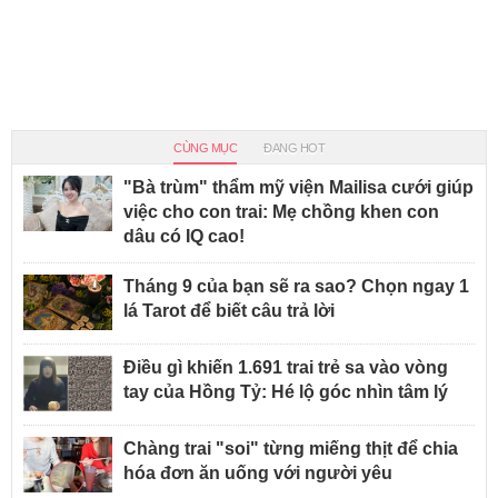
CÙNG MỤC
ĐANG HOT
"Bà trùm" thẩm mỹ viện Mailisa cưới giúp
việc cho con trai: Mẹ chồng khen con
dâu có IQ cao!
Tháng 9 của bạn sẽ ra sao? Chọn ngay 1
lá Tarot để biết câu trả lời
Điều gì khiến 1.691 trai trẻ sa vào vòng
tay của Hồng Tỷ: Hé lộ góc nhìn tâm lý
Chàng trai "soi" từng miếng thịt để chia
hóa đơn ăn uống với người yêu