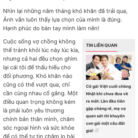
Nhìn lại những năm tháng khó khăn đã trải qua,
Ánh vẫn luôn thấy lựa chọn của mình là đúng.
Hạnh phúc do bàn tay mình làm nên!
Cuộc sống vợ chồng không
TIN LIÊN QUAN
thể tránh khỏi lúc này lúc kia,
nhưng cả hai đều chọn ghìm
lại cái tôi để thấu hiểu cho
đối phương. Khó khăn nào
cũng có thể vượt qua, chỉ
Cô gái Việt cưới chồng
cần cùng nhau cố gắng. Một
Nhật khi chưa đưa về
ra mắt: Lần đầu tiên
điều quan trọng không kém
gặp chàng rể, mẹ vợ
là phải luôn yêu thương
quan sát rồi khuyên
chính bản thân mình, chăm
con gái một câu đắt
sóc ngoại hình và sức khỏe
giá!
để có thể tự tin chăm lo hài