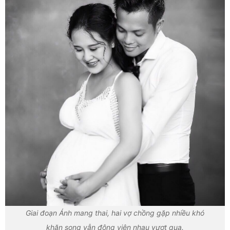
Giai đoạn Ánh mang thai, hai vợ chồng gặp nhiều khó
khăn song vẫn động viên nhau vượt qua.