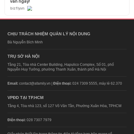
vấn ngay!
bizfly.vn
CHỊU TRÁCH NHIỆM QUẢN LÝ NỘI DUNG
Bà Nguyễn Bích Minh
TRỤ SỞ HÀ NỘI
Tầng 21, Tòa nhà Center Building, Hapulico Complex, Số 01, phố
Nguyễn Huy Tưởng, phường Thanh Xuân, thành phố Hà Nội
Email:
contact@afamily.vn |
Điện thoại:
024 7309 5555, máy lẻ 62.370
VPĐD TẠI TP.HCM
Tầng 4, Tòa nhà 123, số 127 Võ Văn Tần, Phường Xuân Hòa, TPHCM
Điện thoại:
028 7307 7979