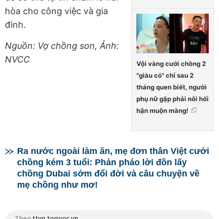
hòa cho công việc và gia
đình.
Nguồn: Vợ chồng son, Ảnh:
NVCC
Vội vàng cưới chồng 2
"giàu có" chỉ sau 2
tháng quen biết, người
phụ nữ gặp phải nỗi hối
hận muộn màng!
Ra nước ngoài làm ăn, mẹ đơn thân Việt cưới
chồng kém 3 tuổi: Phản pháo lời đồn lấy
chồng Dubai sớm đổi đời và câu chuyện về
mẹ chồng như mơ!
Theo
ttvn.toquoc.vn