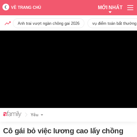
MỚI NHẤT
VỀ TRANG CHỦ
Anh trai vượt ngàn chông gai 2026
vụ điểm toán bất thường
Yêu
Cô gái bỏ việc lương cao lấy chồng