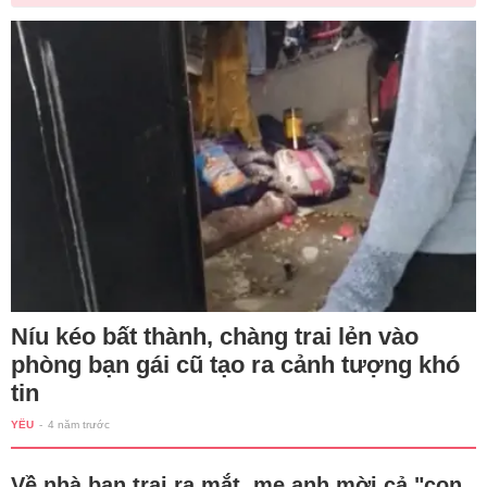
Níu kéo bất thành, chàng trai lẻn vào
phòng bạn gái cũ tạo ra cảnh tượng khó
tin
YÊU
-
4 năm trước
Về nhà bạn trai ra mắt, mẹ anh mời cả "con