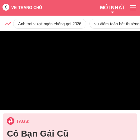
MỚI NHẤT
VỀ TRANG CHỦ
Anh trai vượt ngàn chông gai 2026
vụ điểm toán bất thường
TAGS:
Cô Bạn Gái Cũ