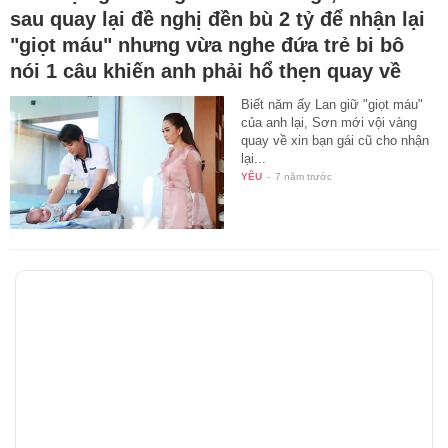
sau quay lại đề nghị đền bù 2 tỷ để nhận lại
"giọt máu" nhưng vừa nghe đứa trẻ bi bô
nói 1 câu khiến anh phải hổ thẹn quay về
Biết năm ấy Lan giữ "giọt máu"
của anh lại, Sơn mới vội vàng
quay về xin bạn gái cũ cho nhận
lại...
YÊU
-
7 năm trước