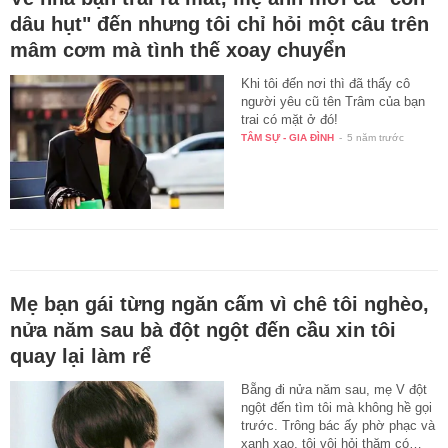
dâu hụt" đến nhưng tôi chỉ hỏi một câu trên
mâm cơm mà tình thế xoay chuyển
Khi tôi đến nơi thì đã thấy cô
người yêu cũ tên Trâm của bạn
trai có mặt ở đó!
TÂM SỰ - GIA ĐÌNH
-
5 năm trước
Mẹ bạn gái từng ngăn cấm vì chê tôi nghèo,
nửa năm sau bà đột ngột đến cầu xin tôi
quay lại làm rể
Bẵng đi nửa năm sau, mẹ V đột
ngột đến tìm tôi mà không hề gọi
trước. Trông bác ấy phờ phạc và
xanh xao, tôi vội hỏi thăm có…