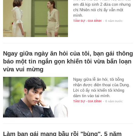
em đã kịp sinh 2 đứa con nhưng
chị Nhiên nói chị ấy vẫn một
mình.
TÂM SỰ - GIA ĐÌNH
-
6 năm trước
Ngay giữa ngày ăn hỏi của tôi, bạn gái thông
báo một tin ngắn gọn khiến tôi vừa bấn loạn
vừa vui mừng
Ngay giữa lễ ăn hỏi, tôi bỗng
nhận được điện thoại của Dung.
Lời cô ấy nói khiến tôi không
dám tin vào tai mình.
TÂM SỰ - GIA ĐÌNH
-
6 năm trước
Làm bạn gái mang bầu rồi "bùng", 5 năm