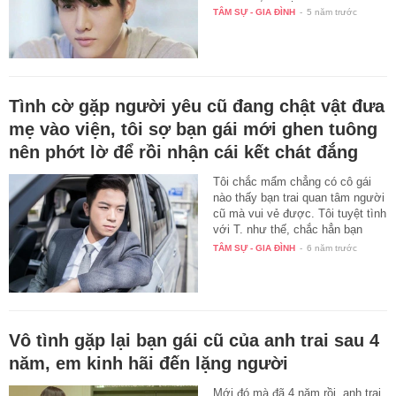
TÂM SỰ - GIA ĐÌNH
-
5 năm trước
Tình cờ gặp người yêu cũ đang chật vật đưa
mẹ vào viện, tôi sợ bạn gái mới ghen tuông
nên phớt lờ để rồi nhận cái kết chát đắng
Tôi chắc mẩm chẳng có cô gái
nào thấy bạn trai quan tâm người
cũ mà vui vẻ được. Tôi tuyệt tình
với T. như thế, chắc hẳn bạn
gái…
TÂM SỰ - GIA ĐÌNH
-
6 năm trước
Vô tình gặp lại bạn gái cũ của anh trai sau 4
năm, em kinh hãi đến lặng người
Mới đó mà đã 4 năm rồi, anh trai